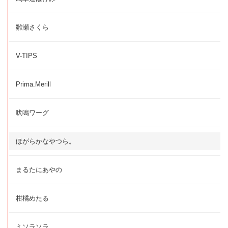
雛瀬さくら
V-TIPS
Prima.Merill
吠鳴ワーグ
ほがらかなやつら。
まるたにあやの
柑橘めたる
ミソラソラ