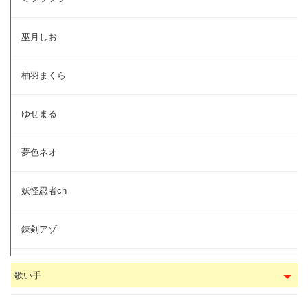
巫月しお
柚羽まくら
ゆせまる
夢色ネオ
妖怪忍者ch
錬剣アゾ
歌い手