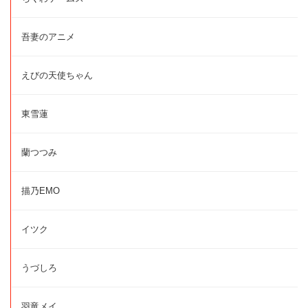
吾妻のアニメ
えびの天使ちゃん
東雪蓮
蘭つつみ
描乃EMO
イツク
うづしろ
羽竜メイ