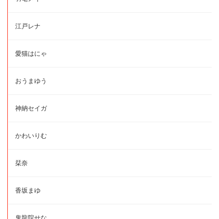
江戸レナ
愛猫はにゃ
おうまゆう
神納セイガ
かわいりむ
栞奈
香坂まゆ
鬼龍院せな