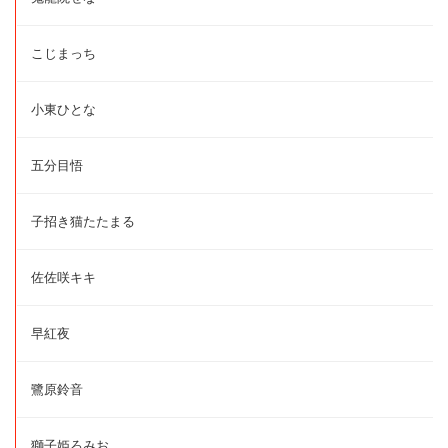
こじまっち
小東ひとな
五分目悟
子招き猫たたまる
佐佐咲キキ
早紅夜
鷺原鈴音
獅子姫ろみお