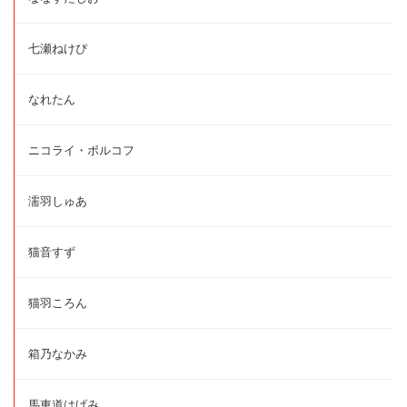
七瀬ねけぴ
なれたん
ニコライ・ボルコフ
濡羽しゅあ
猫音すず
猫羽ころん
箱乃なかみ
馬車道はげみ