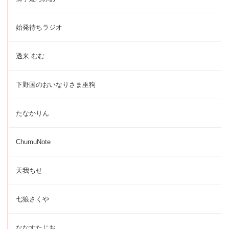
始発待ちラジオ
透来 むむ
下野国のおいなりさま巫狗
たなかりん
ChumuNote
天我ちせ
七狼さくや
ななすたじお