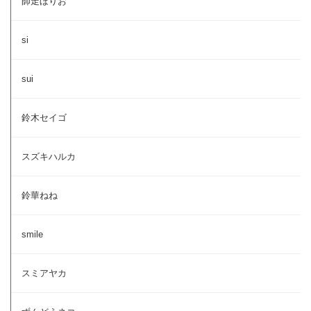
師走ほりお
si
sui
鈴木セイゴ
スズキハルカ
鈴華ねね
smile
スミアヤカ