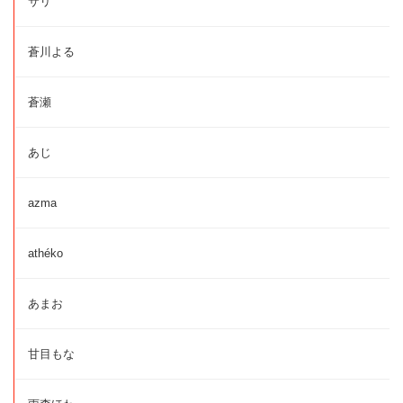
サリ
蒼川よる
蒼瀬
あじ
azma
athéko
あまお
甘目もな