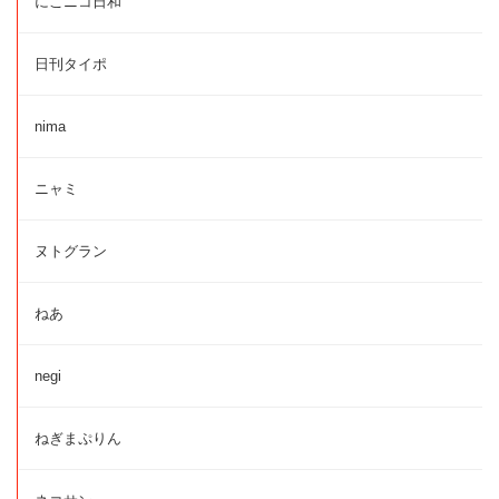
にこニコ日和
日刊タイポ
nima
ニャミ
ヌトグラン
ねあ
negi
ねぎまぷりん