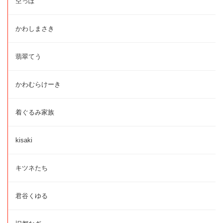
空っぽ
かわしまさき
翡翠てう
かわむらけーき
着ぐるみ家族
kisaki
キツネたち
君谷くゆる