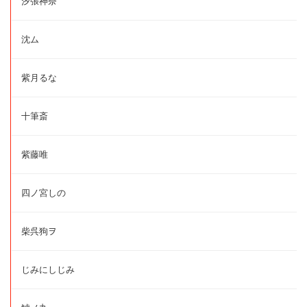
汐張神奈
沈ム
紫月るな
十筆斎
紫藤唯
四ノ宮しの
柴呉狗ヲ
じみにしじみ