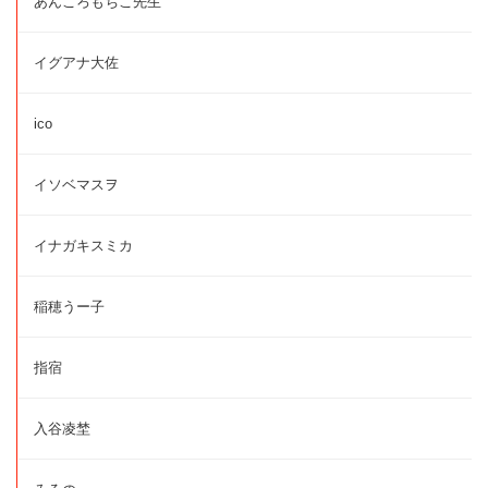
あんころもちこ先生
イグアナ大佐
ico
イソベマスヲ
イナガキスミカ
稲穂うー子
指宿
入谷凌埜