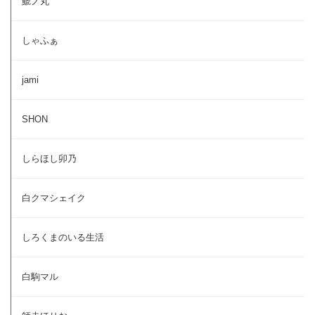
鯱ノ丸
しゃふぁ
jami
SHON
しらほし卯乃
白クマシェイク
しろくまのいる生活
白駒マル