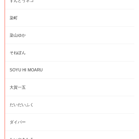
ずんどうネコ
染町
染山ゆか
そねぽん
SOYU HI MOARU
大賀一五
だいだいふく
ダイバー