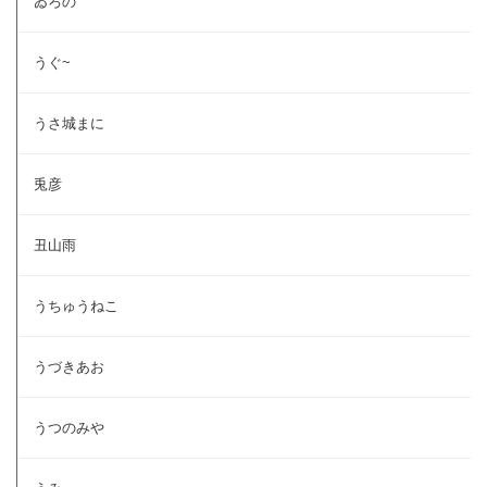
ゐろの
うぐ~
うさ城まに
兎彦
丑山雨
うちゅうねこ
うづきあお
うつのみや