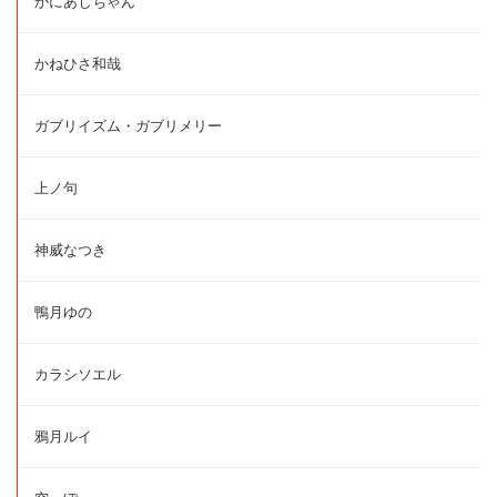
かにあじちゃん
かねひさ和哉
ガブリイズム・ガブリメリー
上ノ句
神威なつき
鴨月ゆの
カラシソエル
鴉月ルイ