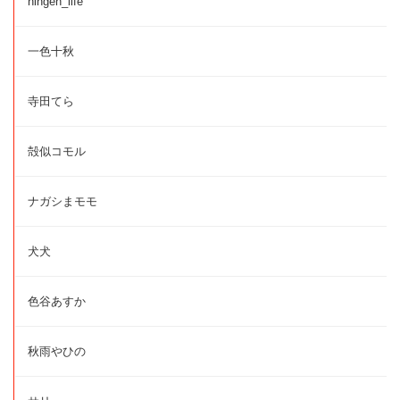
ningen_life
一色十秋
寺田てら
殻似コモル
ナガシまモモ
犬犬
色谷あすか
秋雨やひの