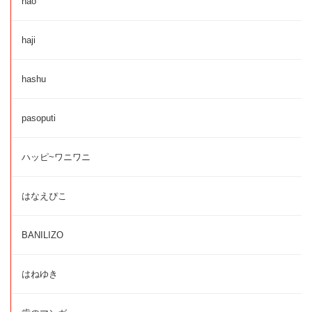
hao
haji
hashu
pasoputi
ハッピ~ワニワニ
はなえぴこ
BANILIZO
はねゆき