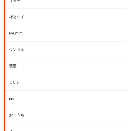
うみー
梅之シイ
uyumint
ウンツエ
慧那
ゑいた
ery
おーうち