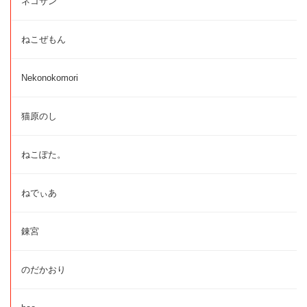
ネコサン
ねこぜもん
Nekonokomori
猫原のし
ねこぽた。
ねでぃあ
錬宮
のだかおり