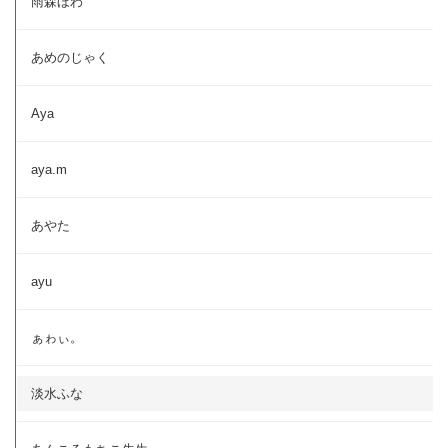
雨森ほわ
あめのじゃく
Aya
aya.m
あやた
ayu
ぁゎぃ。
淡水ふな