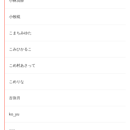
小林潤奈
小牧椛
こまちみゆた
こみひかるこ
こめ村あさって
こめりな
古弥月
ko_yu