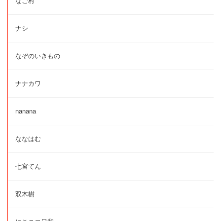
なご村
ナシ
なぞのいきもの
ナナカワ
nanana
ななはむ
七宮てん
双木樹