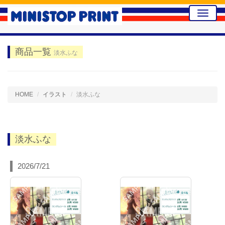
Toggle
naviga
商品一覧
淡水ふな
HOME
イラスト
淡水ふな
淡水ふな
2026/7/21