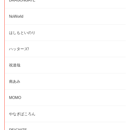
DRAGONGATE
NoWorld
はしもといのり
ハッターズ!
祝達哉
南あみ
MOMO
やなぎばころん