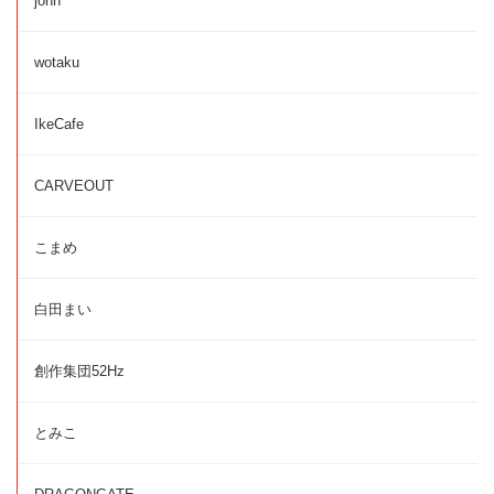
john
wotaku
IkeCafe
CARVEOUT
こまめ
白田まい
創作集団52Hz
とみこ