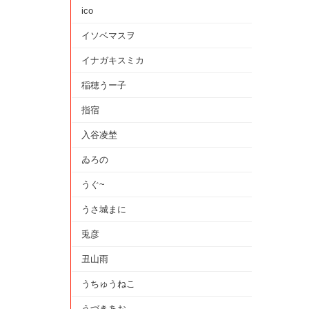
ico
イソベマスヲ
イナガキスミカ
稲穂うー子
指宿
入谷凌埜
ゐろの
うぐ~
うさ城まに
兎彦
丑山雨
うちゅうねこ
うづきあお