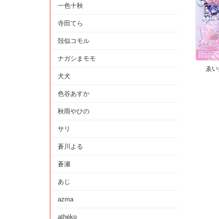
一色十秋
寺田てら
殻似コモル
ナガシまモモ
ゑい
犬犬
色谷あすか
秋雨やひの
サリ
蒼川よる
蒼瀬
あじ
azma
athéko