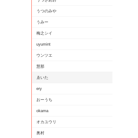
うつのみや
うみー
梅之シイ
uyumint
ウンツエ
慧那
ゑいた
ery
おーうち
okama
オカユウリ
奥村