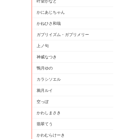
叶望かなと
かにあじちゃん
かねひさ和哉
ガブリイズム・ガブリメリー
上ノ句
神威なつき
鴨月ゆの
カラシソエル
鴉月ルイ
空っぽ
かわしまさき
翡翠てう
かわむらけーき