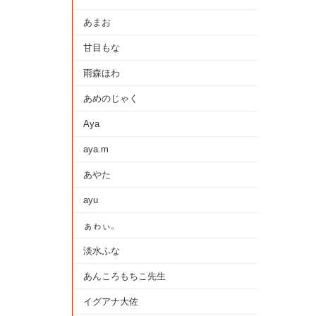
あまお
甘目もな
雨森ほわ
あめのじゃく
Aya
aya.m
あやた
ayu
ぁゎぃ。
淡水ふな
あんころもちこ先生
イグアナ大佐