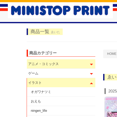
商品一覧
ゑいた
商品カテゴリー
HOME
アニメ・コミックス
ゲーム
ゑい
イラスト
2025
オガワナツミ
おえも
ningen_life