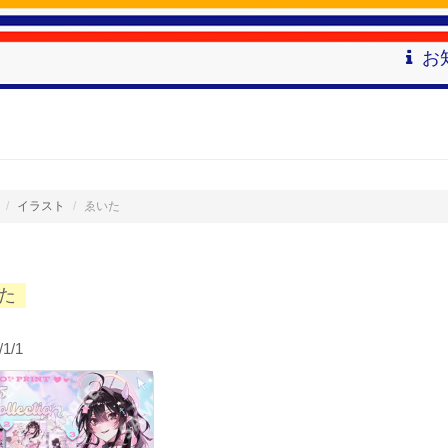
お
イラスト
ゑいた
た
/1/1