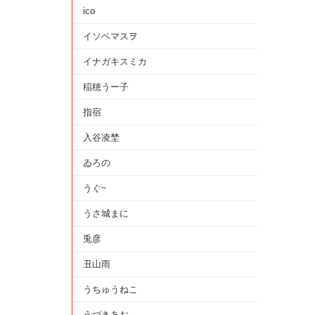
ico
イソベマスヲ
イナガキスミカ
稲穂うー子
指宿
入谷凌埜
ゐろの
うぐ~
うさ城まに
兎彦
丑山雨
うちゅうねこ
うづきあお