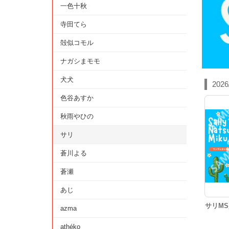
一色十秋
寺田てら
殻似コモル
ナガシまモモ
犬犬
202
色谷あすか
秋雨やひの
サリ
蒼川よる
蒼瀬
あじ
サリMS
azma
athéko