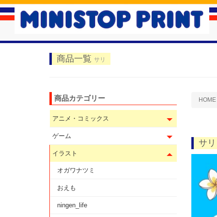
商品一覧
サリ
商品カテゴリー
HOME
アニメ・コミックス
ゲーム
サリ
イラスト
オガワナツミ
おえも
ningen_life