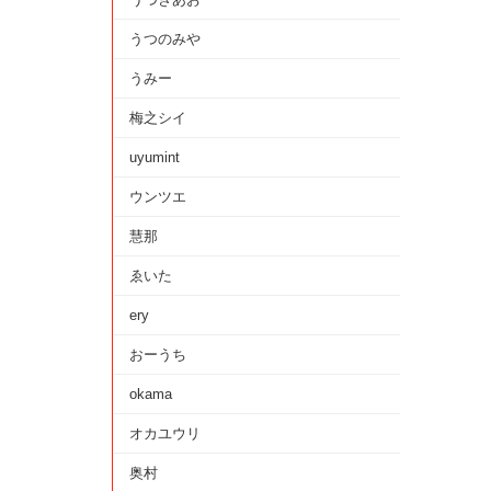
うつのみや
うみー
梅之シイ
uyumint
ウンツエ
慧那
ゑいた
ery
おーうち
okama
オカユウリ
奥村