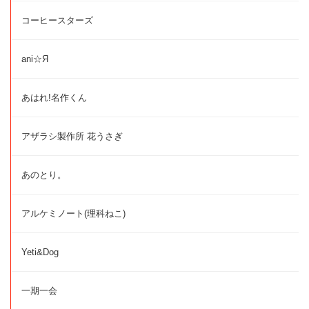
コーヒースターズ
ani☆Я
あはれ!名作くん
アザラシ製作所 花うさぎ
あのとり。
アルケミノート(理科ねこ)
Yeti&Dog
一期一会