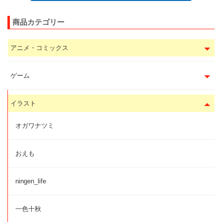
商品カテゴリー
アニメ・コミックス
ゲーム
イラスト
オガワナツミ
おえも
ningen_life
一色十秋