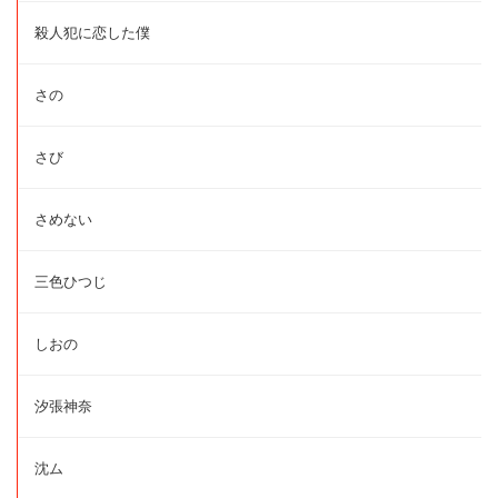
殺人犯に恋した僕
さの
さび
さめない
三色ひつじ
しおの
汐張神奈
沈ム