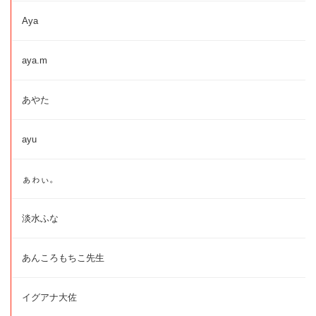
Aya
aya.m
あやた
ayu
ぁゎぃ。
淡水ふな
あんころもちこ先生
イグアナ大佐