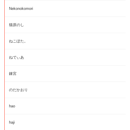
Nekonokomori
猫原のし
ねこぽた。
ねでぃあ
錬宮
のだかおり
hao
haji