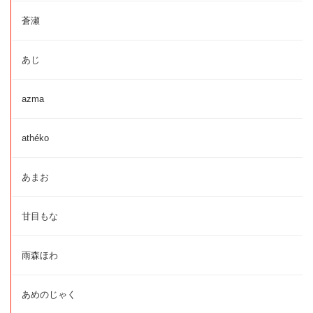
蒼瀬
あじ
azma
athéko
あまお
甘目もな
雨森ほわ
あめのじゃく