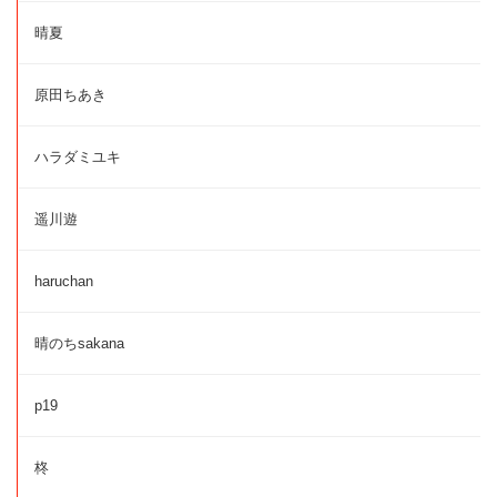
晴夏
原田ちあき
ハラダミユキ
遥川遊
haruchan
晴のちsakana
p19
柊