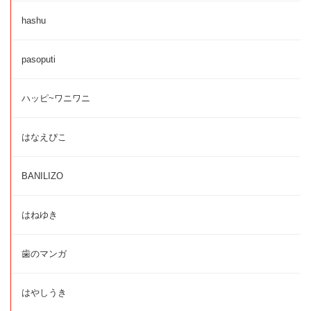
hashu
pasoputi
ハッピ~ワニワニ
はなえぴこ
BANILIZO
はねゆき
歯のマンガ
はやしうき