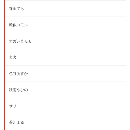
寺田てら
殻似コモル
ナガシまモモ
犬犬
色谷あすか
秋雨やひの
サリ
蒼川よる