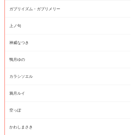
ガブリイズム・ガブリメリー
上ノ句
神威なつき
鴨月ゆの
カラシソエル
鴉月ルイ
空っぽ
かわしまさき