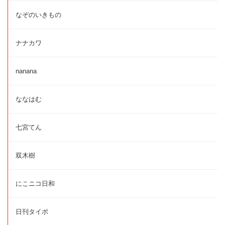
なぞのいきもの
ナナカワ
nanana
ななはむ
七宮てん
双木樹
にこニコ日和
日刊タイポ