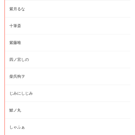
紫月るな
十筆斎
紫藤唯
四ノ宮しの
柴呉狗ヲ
じみにしじみ
鯱ノ丸
しゃふぁ