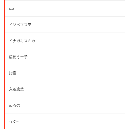
ico
イソベマスヲ
イナガキスミカ
稲穂うー子
指宿
入谷凌埜
ゐろの
うぐ~