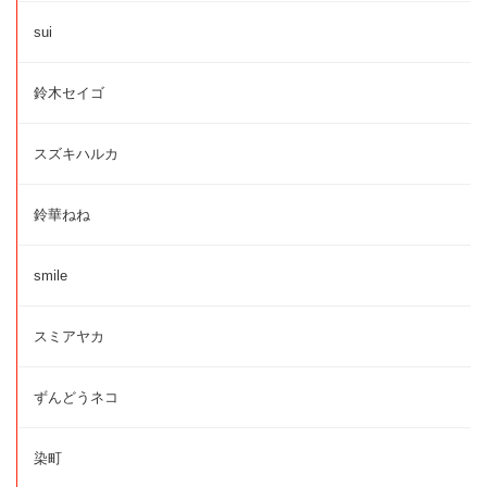
sui
鈴木セイゴ
スズキハルカ
鈴華ねね
smile
スミアヤカ
ずんどうネコ
染町