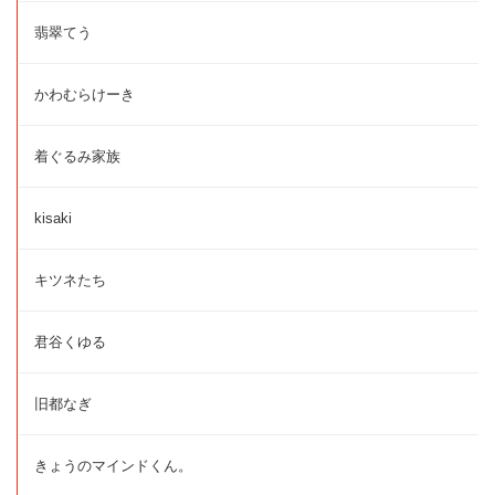
翡翠てう
かわむらけーき
着ぐるみ家族
kisaki
キツネたち
君谷くゆる
旧都なぎ
きょうのマインドくん。