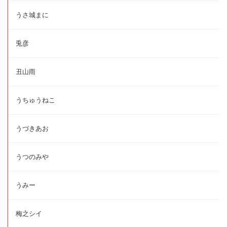
うさ城まに
兎彦
丑山雨
うちゅうねこ
うづきあお
うつのみや
うみー
梅之シイ