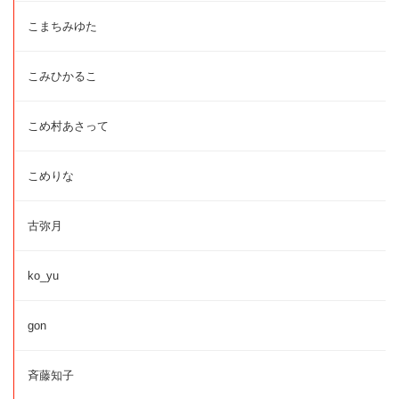
こまちみゆた
こみひかるこ
こめ村あさって
こめりな
古弥月
ko_yu
gon
斉藤知子