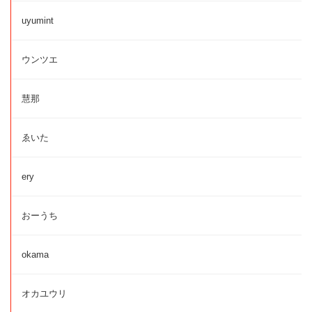
uyumint
ウンツエ
慧那
ゑいた
ery
おーうち
okama
オカユウリ