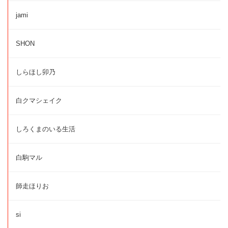
jami
SHON
しらほし卯乃
白クマシェイク
しろくまのいる生活
白駒マル
師走ほりお
si