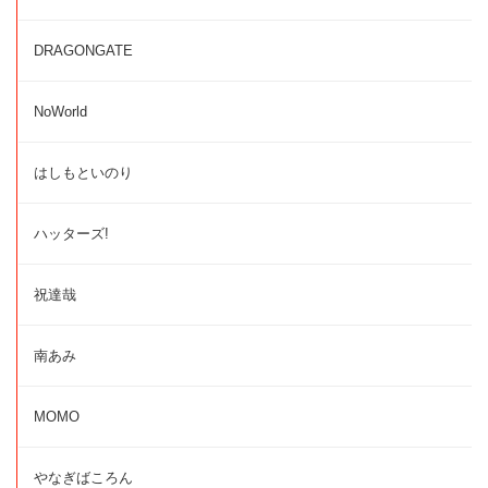
DRAGONGATE
NoWorld
はしもといのり
ハッターズ!
祝達哉
南あみ
MOMO
やなぎばころん