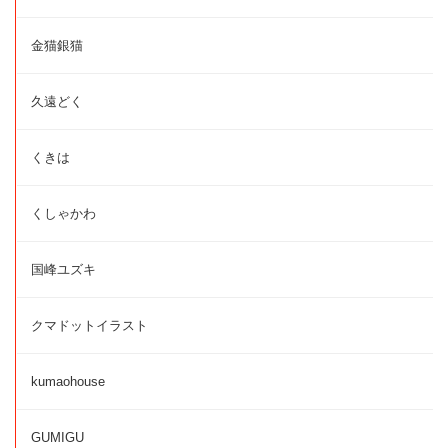
金猫銀猫
久遠どく
くきは
くしゃかわ
国峰ユズキ
クマドットイラスト
kumaohouse
GUMIGU