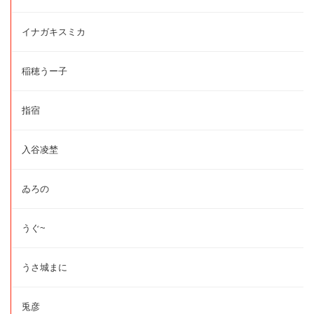
イナガキスミカ
稲穂うー子
指宿
入谷凌埜
ゐろの
うぐ~
うさ城まに
兎彦