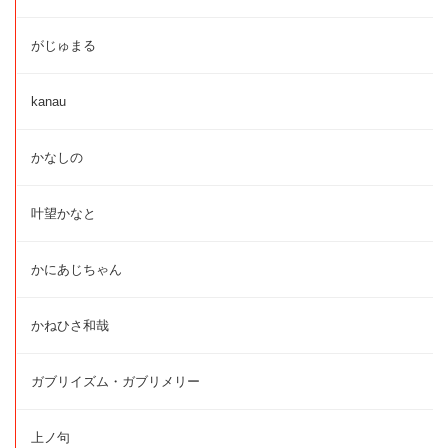
がじゅまる
kanau
かなしの
叶望かなと
かにあじちゃん
かねひさ和哉
ガブリイズム・ガブリメリー
上ノ句