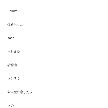
Sakura
佐倉おりこ
saco
皐月まゆり
砂糖薬
さとろく
殺人犯に恋した僕
さの