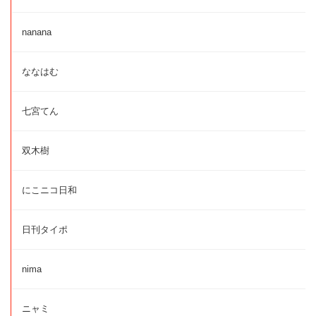
nanana
ななはむ
七宮てん
双木樹
にこニコ日和
日刊タイポ
nima
ニャミ