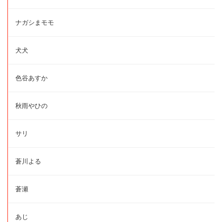
ナガシまモモ
犬犬
色谷あすか
秋雨やひの
サリ
蒼川よる
蒼瀬
あじ