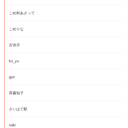
こめ村あさって
こめりな
古弥月
ko_yu
gon
斉藤知子
さいはて駅
saki