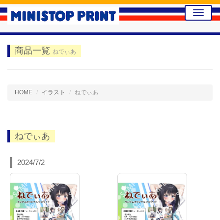
Toggle
naviga
商品一覧
ねでぃあ
HOME
イラスト
ねでぃあ
ねでぃあ
2024/7/2