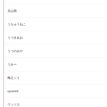
丑山雨
うちゅうねこ
うづきあお
うつのみや
うみー
梅之シイ
uyumint
ウンツエ