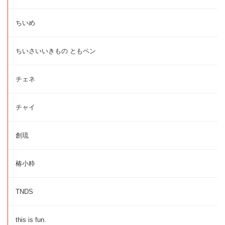
ちいめ
ちいさいいきもの ともペン
チェネ
チャイ
創琉
椿小粋
TNDS
this is fun.