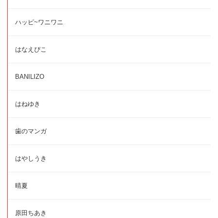
ハッピ~ワニワニ
はなえぴこ
BANILIZO
はねゆき
歯のマンガ
はやしうき
晴夏
原田ちあき