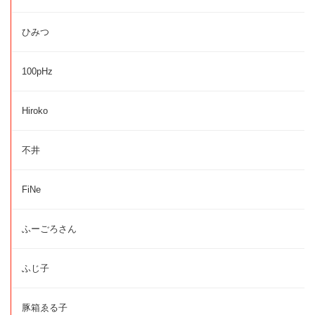
ひみつ
100pHz
Hiroko
不井
FiNe
ふーごろさん
ふじ子
豚箱ゑる子