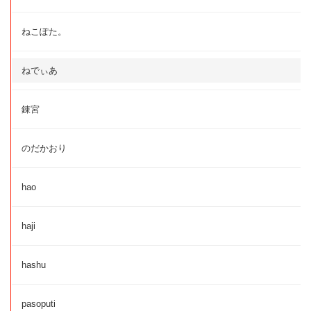
ねこぽた。
ねでぃあ
錬宮
のだかおり
hao
haji
hashu
pasoputi