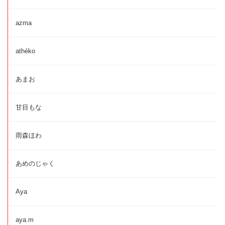
azma
athéko
あまお
甘目もな
雨森ほわ
あめのじゃく
Aya
aya.m