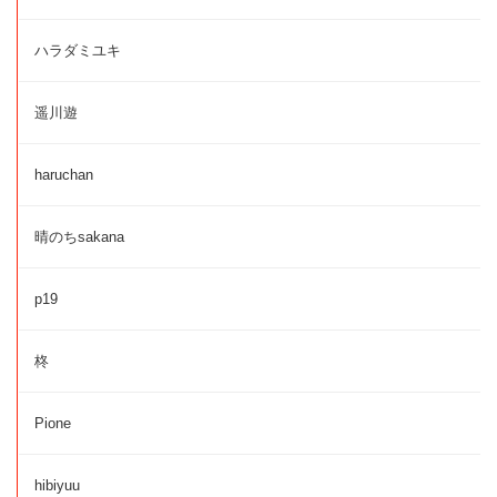
ハラダミユキ
遥川遊
haruchan
晴のちsakana
p19
柊
Pione
hibiyuu