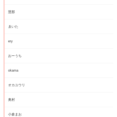
慧那
ゑいた
ery
おーうち
okama
オカユウリ
奥村
小倉まお