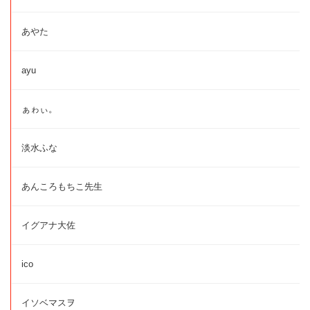
あやた
ayu
ぁゎぃ。
淡水ふな
あんころもちこ先生
イグアナ大佐
ico
イソベマスヲ