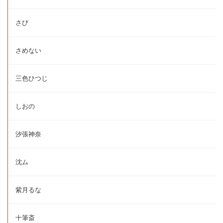
さび
さめない
三色ひつじ
しおの
汐張神奈
沈ム
紫月るな
十筆斎