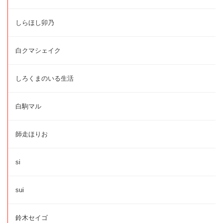
しらほし卯乃
白クマシェイク
しろくまのいる生活
白駒マル
師走ほりお
si
sui
鈴木セイゴ