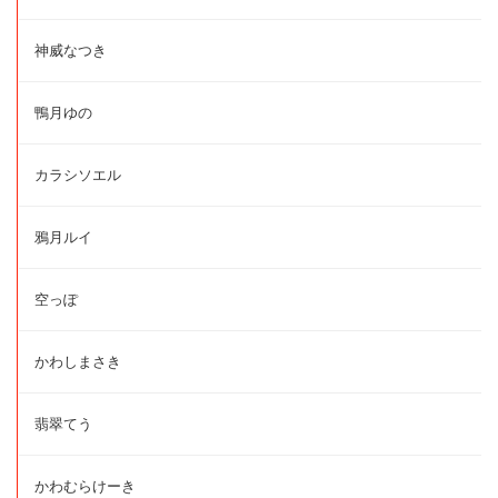
神威なつき
鴨月ゆの
カラシソエル
鴉月ルイ
空っぽ
かわしまさき
翡翠てう
かわむらけーき