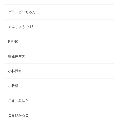
グランピーちゃん
ぐんじょうです!
KMNK
御座井マス
小林潤奈
小牧椛
こまちみゆた
こみひかるこ