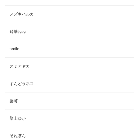
スズキハルカ
鈴華ねね
smile
スミアヤカ
ずんどうネコ
染町
染山ゆか
そねぽん