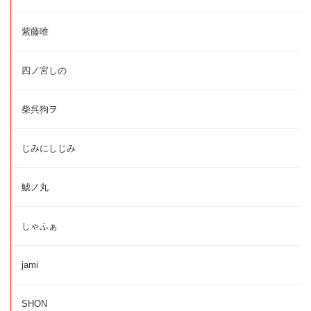
紫藤唯
四ノ宮しの
柴呉狗ヲ
じみにしじみ
鯱ノ丸
しゃふぁ
jami
SHON