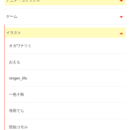
アニメ・コミックス
ゲーム
イラスト
オガワナツミ
おえも
ningen_life
一色十秋
寺田てら
殻似コモル