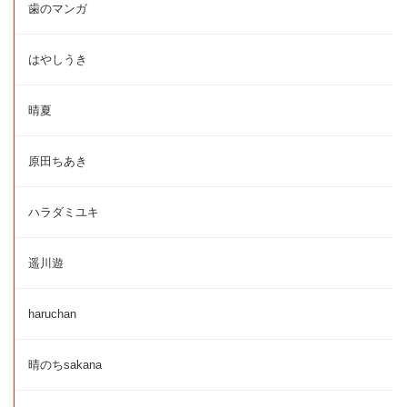
歯のマンガ
はやしうき
晴夏
原田ちあき
ハラダミユキ
遥川遊
haruchan
晴のちsakana