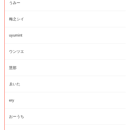
うみー
梅之シイ
uyumint
ウンツエ
慧那
ゑいた
ery
おーうち