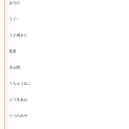
ゐろの
うぐ~
うさ城まに
兎彦
丑山雨
うちゅうねこ
うづきあお
うつのみや