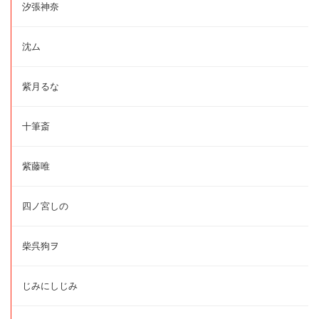
汐張神奈
沈ム
紫月るな
十筆斎
紫藤唯
四ノ宮しの
柴呉狗ヲ
じみにしじみ