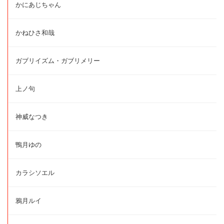
かにあじちゃん
かねひさ和哉
ガブリイズム・ガブリメリー
上ノ句
神威なつき
鴨月ゆの
カラシソエル
鴉月ルイ