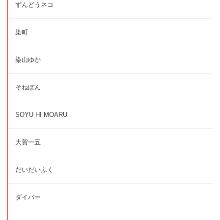
ずんどうネコ
染町
染山ゆか
そねぽん
SOYU HI MOARU
大賀一五
だいだいふく
ダイバー