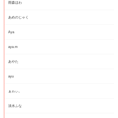
雨森ほわ
あめのじゃく
Aya
aya.m
あやた
ayu
ぁゎぃ。
淡水ふな