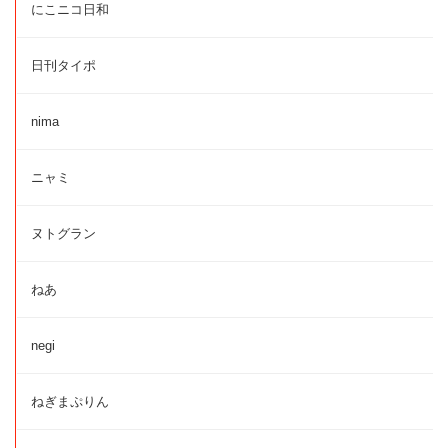
にこニコ日和
日刊タイポ
nima
ニャミ
ヌトグラン
ねあ
negi
ねぎまぷりん