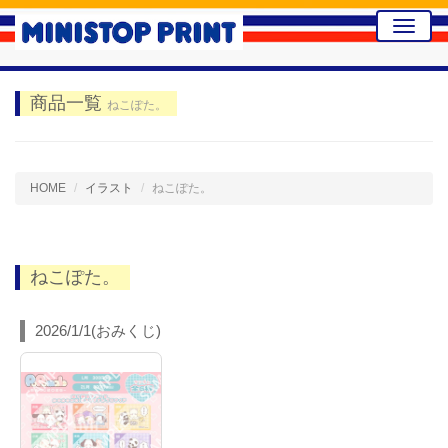
Toggle
naviga
商品一覧
ねこぽた。
HOME
イラスト
ねこぽた。
ねこぽた。
2026/1/1(おみくじ)