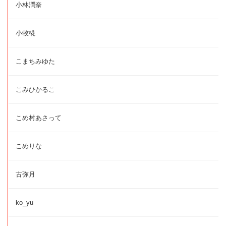
小林潤奈
小牧椛
こまちみゆた
こみひかるこ
こめ村あさって
こめりな
古弥月
ko_yu