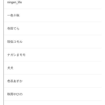
ningen_life
一色十秋
寺田てら
殻似コモル
ナガシまモモ
犬犬
色谷あすか
秋雨やひの