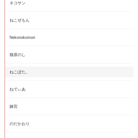
ネコサン
ねこぜもん
Nekonokomori
猫原のし
ねこぽた。
ねでぃあ
錬宮
のだかおり