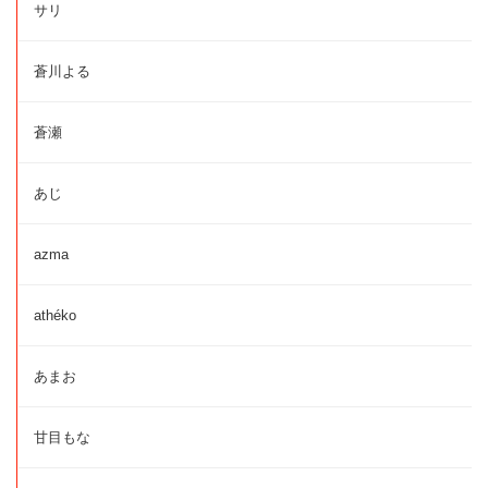
サリ
蒼川よる
蒼瀬
あじ
azma
athéko
あまお
甘目もな