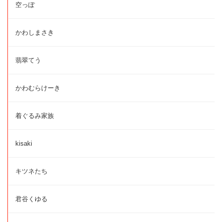
空っぽ
かわしまさき
翡翠てう
かわむらけーき
着ぐるみ家族
kisaki
キツネたち
君谷くゆる