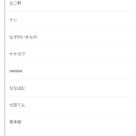
なご村
ナシ
なぞのいきもの
ナナカワ
nanana
ななはむ
七宮てん
双木樹