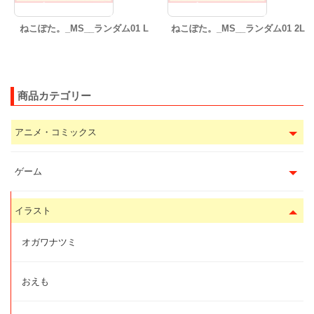
ねこぽた。_MS__ランダム01 L
ねこぽた。_MS__ランダム01 2L
商品カテゴリー
アニメ・コミックス
ゲーム
イラスト
オガワナツミ
おえも