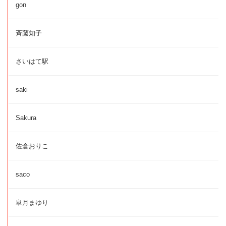
gon
斉藤知子
さいはて駅
saki
Sakura
佐倉おりこ
saco
皐月まゆり