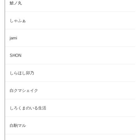
鯱ノ丸
しゃふぁ
jami
SHON
しらほし卯乃
白クマシェイク
しろくまのいる生活
白駒マル