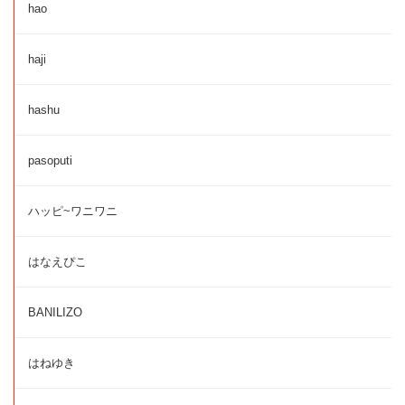
hao
haji
hashu
pasoputi
ハッピ~ワニワニ
はなえぴこ
BANILIZO
はねゆき