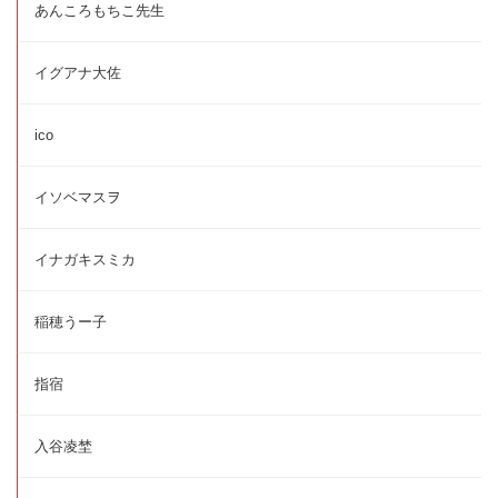
あんころもちこ先生
イグアナ大佐
ico
イソベマスヲ
イナガキスミカ
稲穂うー子
指宿
入谷凌埜