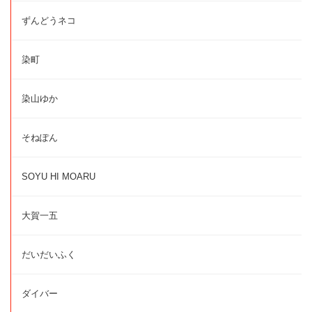
ずんどうネコ
染町
染山ゆか
そねぽん
SOYU HI MOARU
大賀一五
だいだいふく
ダイバー