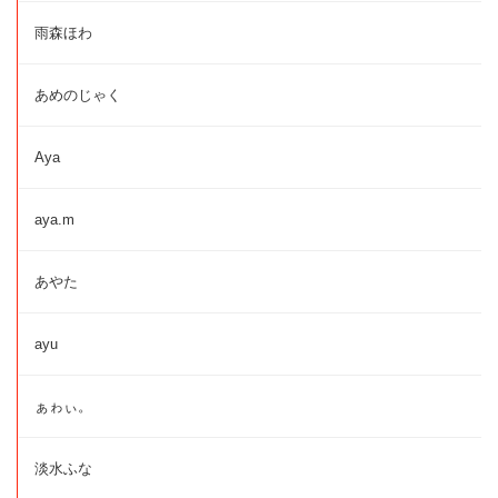
雨森ほわ
あめのじゃく
Aya
aya.m
あやた
ayu
ぁゎぃ。
淡水ふな