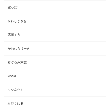
空っぽ
かわしまさき
翡翠てう
かわむらけーき
着ぐるみ家族
kisaki
キツネたち
君谷くゆる