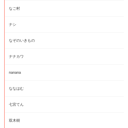
なご村
ナシ
なぞのいきもの
ナナカワ
nanana
ななはむ
七宮てん
双木樹