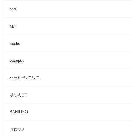
hao
haji
hashu
pasoputi
ハッピ~ワニワニ
はなえぴこ
BANILIZO
はねゆき