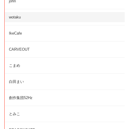
john
wotaku
IkeCafe
CARVEOUT
こまめ
白田まい
創作集団52Hz
とみこ