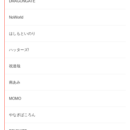
DRAGONGATE
NoWorld
はしもといのり
ハッターズ!
祝達哉
南あみ
MOMO
やなぎばころん