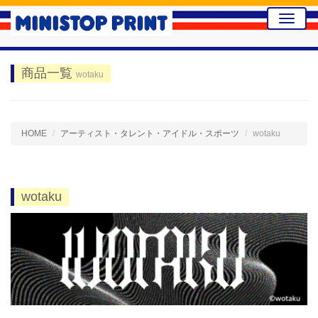
Toggle
naviga
商品一覧
wotaku
HOME
アーティスト・タレント・アイドル・スポーツ
wotaku
wotaku