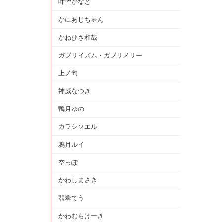
叶望かなと
かにあじちゃん
かねひさ和哉
ガブリイズム・ガブリメリー
上ノ句
神威なつき
鴨月ゆの
カラシソエル
鴉月ルイ
空っぽ
かわしまさき
翡翠てう
かわむらけーき