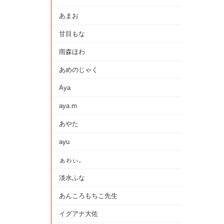
あまお
甘目もな
雨森ほわ
あめのじゃく
Aya
aya.m
あやた
ayu
ぁゎぃ。
淡水ふな
あんころもちこ先生
イグアナ大佐