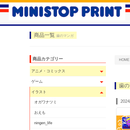
商品一覧
歯のマンガ
商品カテゴリー
HOME
アニメ・コミックス
ゲーム
歯の
イラスト
2024
オガワナツミ
おえも
ningen_life