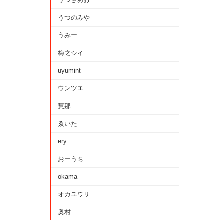
うつのみや
うみー
梅之シイ
uyumint
ウンツエ
慧那
ゑいた
ery
おーうち
okama
オカユウリ
奥村