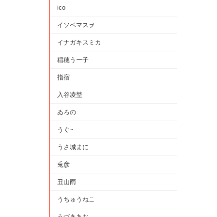
ico
イソベマスヲ
イナガキスミカ
稲穂うー子
指宿
入谷凌埜
ゐろの
うぐ~
うさ城まに
兎彦
丑山雨
うちゅうねこ
うづきあお