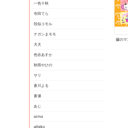
一色十秋
寺田てら
殻似コモル
ナガシまモモ
歯のマ
犬犬
色谷あすか
秋雨やひの
サリ
蒼川よる
蒼瀬
あじ
azma
athéko