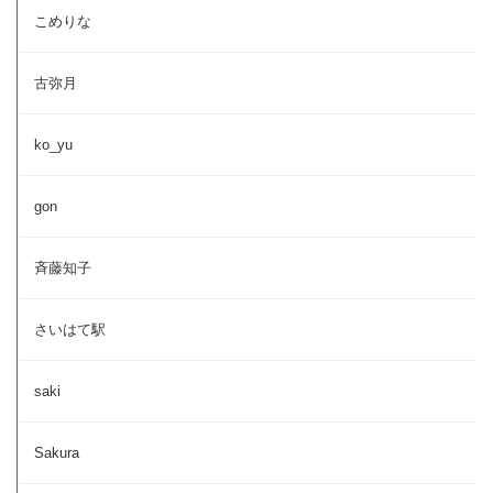
こめりな
古弥月
ko_yu
gon
斉藤知子
さいはて駅
saki
Sakura