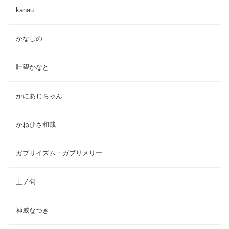
kanau
かなしの
叶望かなと
かにあじちゃん
かねひさ和哉
ガブリイズム・ガブリメリー
上ノ句
神威なつき