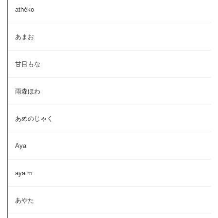
athéko
あまお
甘目もな
雨森ほわ
あめのじゃく
Aya
aya.m
あやた