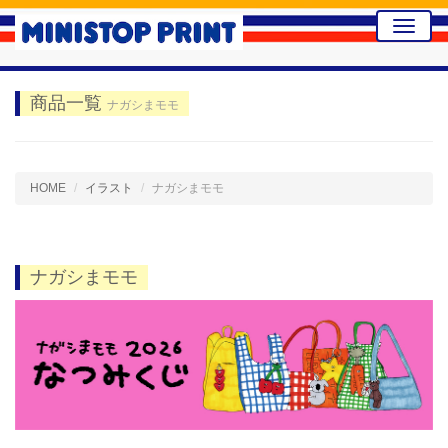
Toggle
naviga
商品一覧
ナガシまモモ
HOME
イラスト
ナガシまモモ
ナガシまモモ