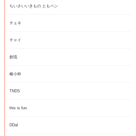
ちいさいいきもの ともペン
チェネ
チャイ
創琉
椿小粋
TNDS
this is fun.
DDal