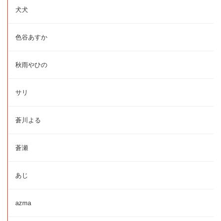
犬犬
色谷あすか
秋雨やひの
サリ
蒼川よる
蒼瀬
あじ
azma