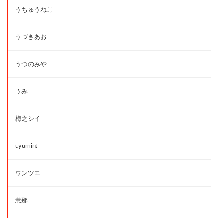
うちゅうねこ
うづきあお
うつのみや
うみー
梅之シイ
uyumint
ウンツエ
慧那