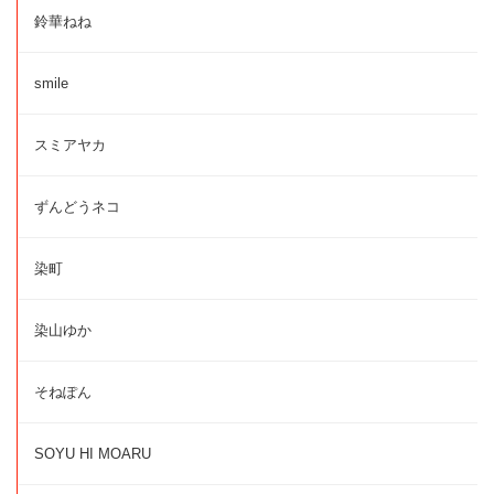
鈴華ねね
smile
スミアヤカ
ずんどうネコ
染町
染山ゆか
そねぽん
SOYU HI MOARU