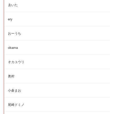
ゑいた
ery
おーうち
okama
オカユウリ
奥村
小倉まお
尾崎ドミノ