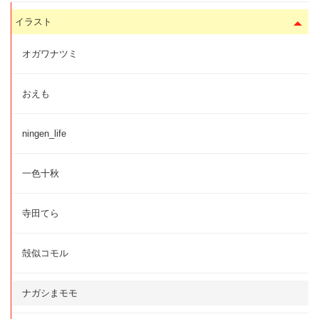
イラスト
オガワナツミ
おえも
ningen_life
一色十秋
寺田てら
殻似コモル
ナガシまモモ