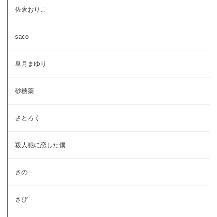
佐倉おりこ
saco
皐月まゆり
砂糖薬
さとろく
殺人犯に恋した僕
さの
さび