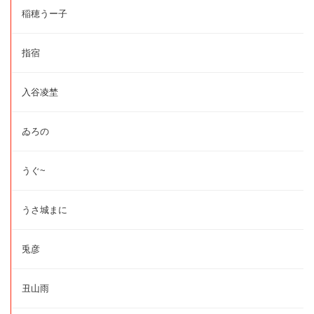
稲穂うー子
指宿
入谷凌埜
ゐろの
うぐ~
うさ城まに
兎彦
丑山雨