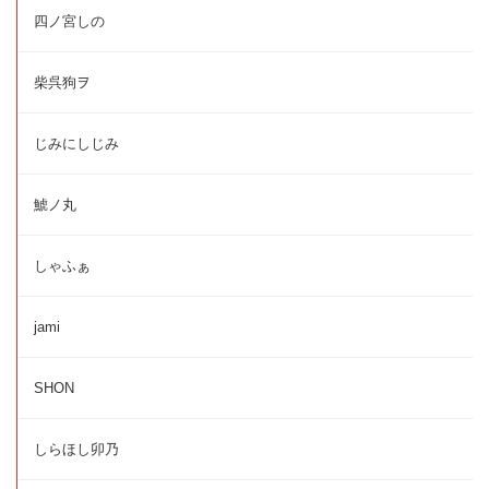
四ノ宮しの
柴呉狗ヲ
じみにしじみ
鯱ノ丸
しゃふぁ
jami
SHON
しらほし卯乃