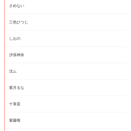
さめない
三色ひつじ
しおの
汐張神奈
沈ム
紫月るな
十筆斎
紫藤唯