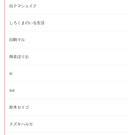
白クマシェイク
しろくまのいる生活
白駒マル
師走ほりお
si
sui
鈴木セイゴ
スズキハルカ