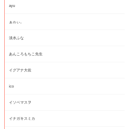
ayu
ぁゎぃ。
淡水ふな
あんころもちこ先生
イグアナ大佐
ico
イソベマスヲ
イナガキスミカ