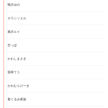
鴨月ゆの
カラシソエル
鴉月ルイ
空っぽ
かわしまさき
翡翠てう
かわむらけーき
着ぐるみ家族