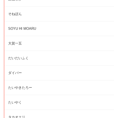
そねぽん
SOYU HI MOARU
大賀一五
だいだいふく
ダイバー
たいやきたろー
たいやく
タカオエリ