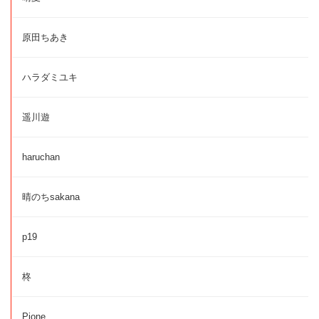
原田ちあき
ハラダミユキ
遥川遊
haruchan
晴のちsakana
p19
柊
Pione