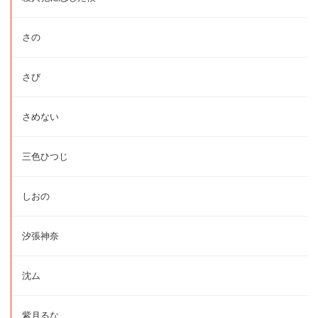
さの
さび
さめない
三色ひつじ
しおの
汐張神奈
沈ム
紫月るな