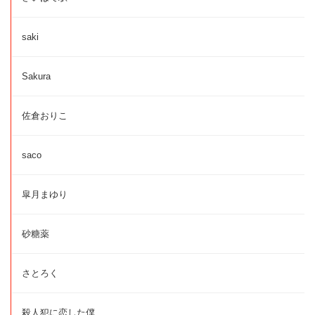
saki
Sakura
佐倉おりこ
saco
皐月まゆり
砂糖薬
さとろく
殺人犯に恋した僕