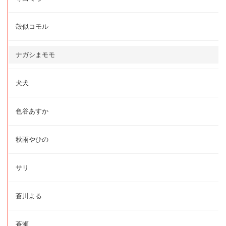
殻似コモル
ナガシまモモ
犬犬
色谷あすか
秋雨やひの
サリ
蒼川よる
蒼瀬