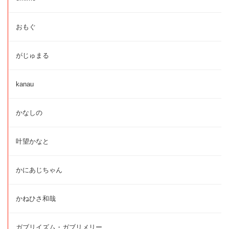
おもぐ
がじゅまる
kanau
かなしの
叶望かなと
かにあじちゃん
かねひさ和哉
ガブリイズム・ガブリメリー