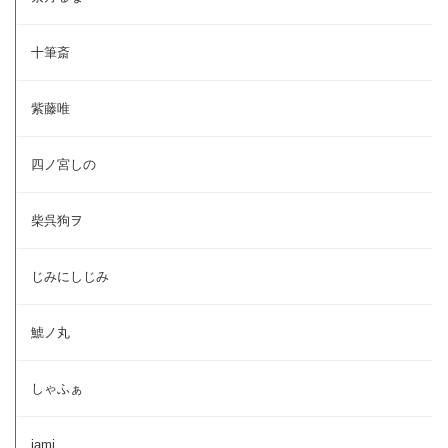
十筆斎
紫藤唯
四ノ宮しの
柴呉狗ヲ
じみにしじみ
鯱ノ丸
しゃふぁ
jami