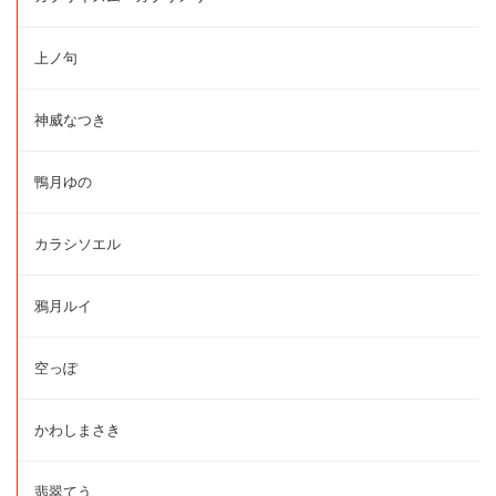
上ノ句
神威なつき
鴨月ゆの
カラシソエル
鴉月ルイ
空っぽ
かわしまさき
翡翠てう