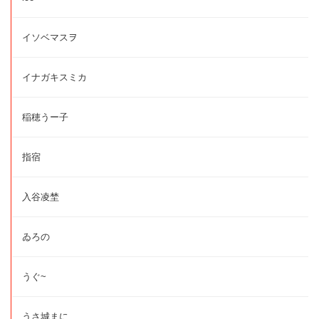
イソベマスヲ
イナガキスミカ
稲穂うー子
指宿
入谷凌埜
ゐろの
うぐ~
うさ城まに