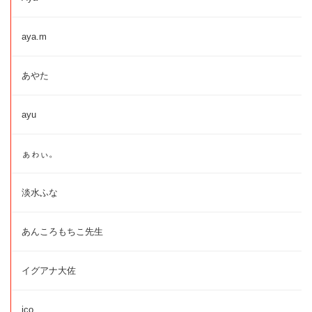
aya.m
あやた
ayu
ぁゎぃ。
淡水ふな
あんころもちこ先生
イグアナ大佐
ico