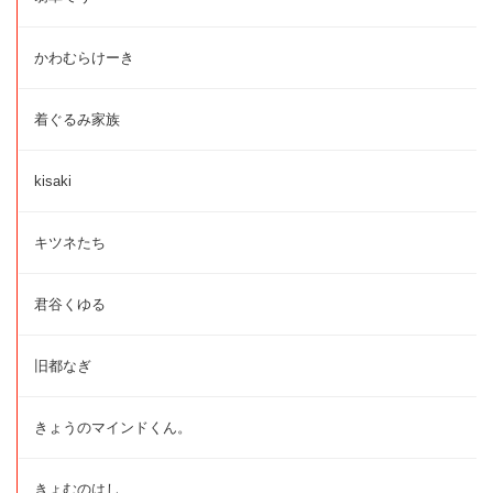
かわむらけーき
着ぐるみ家族
kisaki
キツネたち
君谷くゆる
旧都なぎ
きょうのマインドくん。
きょむのはし