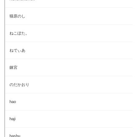
猫原のし
ねこぽた。
ねでぃあ
錬宮
のだかおり
hao
haji
hashu