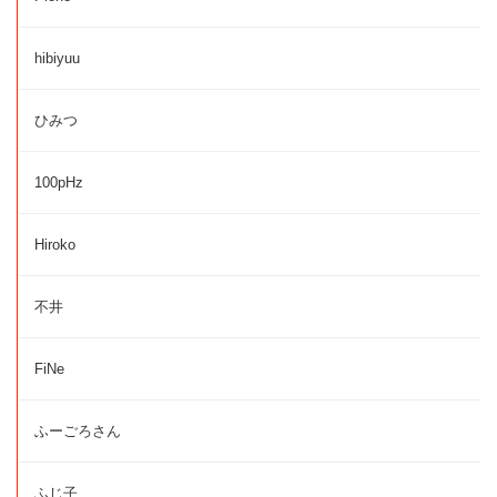
hibiyuu
ひみつ
100pHz
Hiroko
不井
FiNe
ふーごろさん
ふじ子