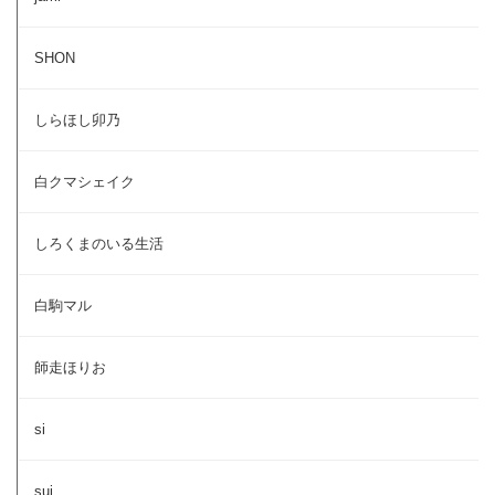
SHON
しらほし卯乃
白クマシェイク
しろくまのいる生活
白駒マル
師走ほりお
si
sui