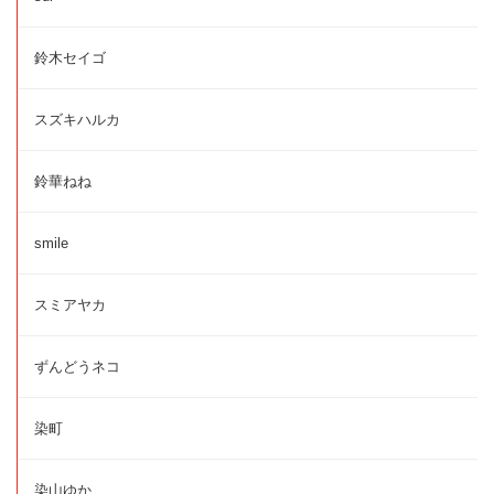
鈴木セイゴ
スズキハルカ
鈴華ねね
smile
スミアヤカ
ずんどうネコ
染町
染山ゆか