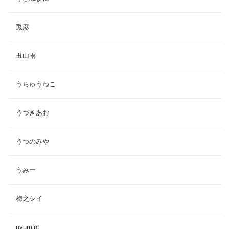
兎彦
丑山雨
うちゅうねこ
うづきあお
うつのみや
うみー
梅之シイ
uyumint