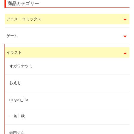
商品カテゴリー
アニメ・コミックス
ゲーム
イラスト
オガワナツミ
おえも
ningen_life
一色十秋
寺田てら