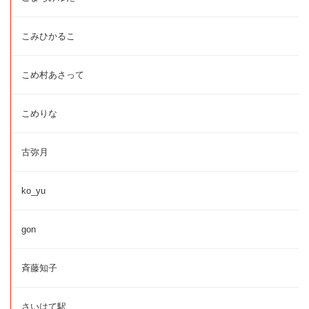
こみひかるこ
こめ村あさって
こめりな
古弥月
ko_yu
gon
斉藤知子
さいはて駅