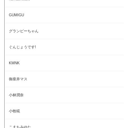
GUMIGU
グランピーちゃん
ぐんじょうです!
KMNK
御座井マス
小林潤奈
小牧椛
こまちみゆた