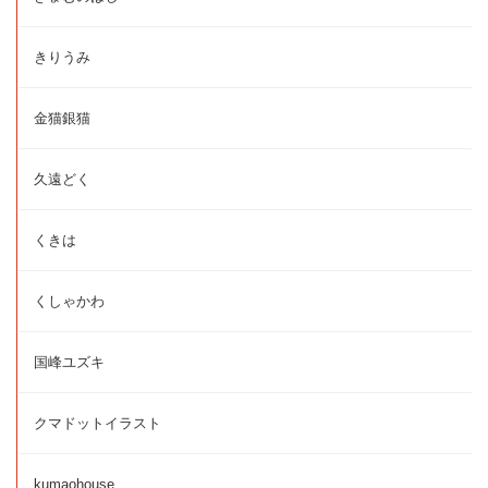
きりうみ
金猫銀猫
久遠どく
くきは
くしゃかわ
国峰ユズキ
クマドットイラスト
kumaohouse