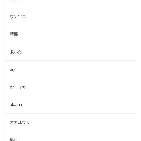
ウンツエ
慧那
ゑいた
ery
おーうち
okama
オカユウリ
奥村