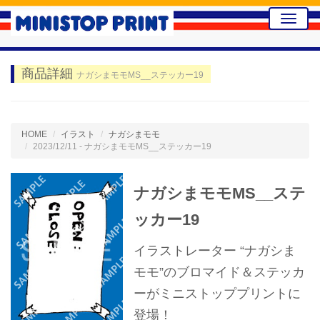
Toggle
naviga
商品詳細
ナガシまモモMS__ステッカー19
HOME
イラスト
ナガシまモモ
2023/12/11 - ナガシまモモMS__ステッカー19
ナガシまモモMS__ステ
ッカー19
イラストレーター “ナガシま
モモ”のブロマイド＆ステッカ
ーがミニストッププリントに
登場！