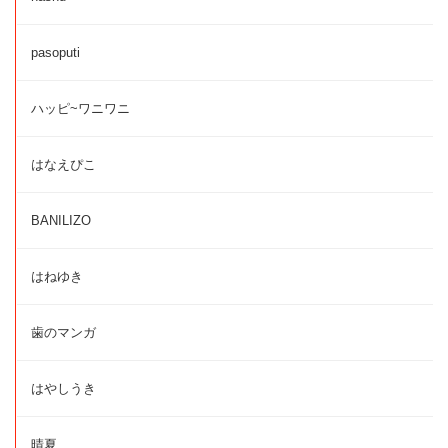
pasoputi
ハッピ~ワニワニ
はなえぴこ
BANILIZO
はねゆき
歯のマンガ
はやしうき
晴夏