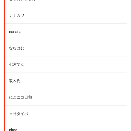
ナナカワ
nanana
ななはむ
七宮てん
双木樹
にこニコ日和
日刊タイポ
nima