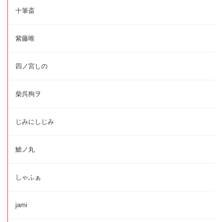
十筆斎
紫藤唯
四ノ宮しの
柴呉狗ヲ
じみにしじみ
鯱ノ丸
しゃふぁ
jami