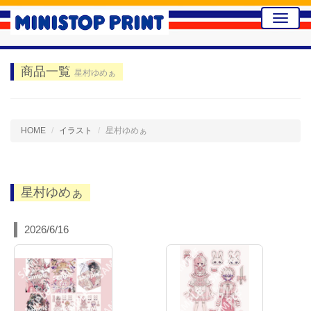
Toggle
naviga
商品一覧
星村ゆめぁ
HOME
イラスト
星村ゆめぁ
星村ゆめぁ
2026/6/16