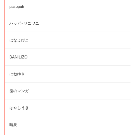
pasoputi
ハッピ~ワニワニ
はなえぴこ
BANILIZO
はねゆき
歯のマンガ
はやしうき
晴夏