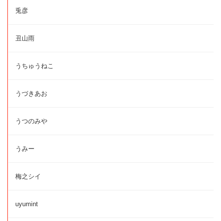
兎彦
丑山雨
うちゅうねこ
うづきあお
うつのみや
うみー
梅之シイ
uyumint