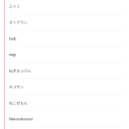
ニャミ
ヌトグラン
ねあ
negi
ねぎまぷりん
ネコサン
ねこぜもん
Nekonokomori