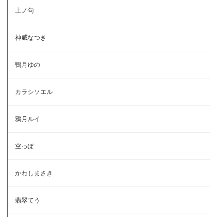
上ノ句
神威なつき
鴨月ゆの
カラシソエル
鴉月ルイ
空っぽ
かわしまさき
翡翠てう