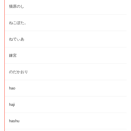
猫原のし
ねこぽた。
ねでぃあ
錬宮
のだかおり
hao
haji
hashu