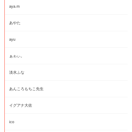
aya.m
あやた
ayu
ぁゎぃ。
淡水ふな
あんころもちこ先生
イグアナ大佐
ico