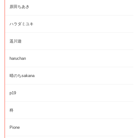
原田ちあき
ハラダミユキ
遥川遊
haruchan
晴のちsakana
p19
柊
Pione