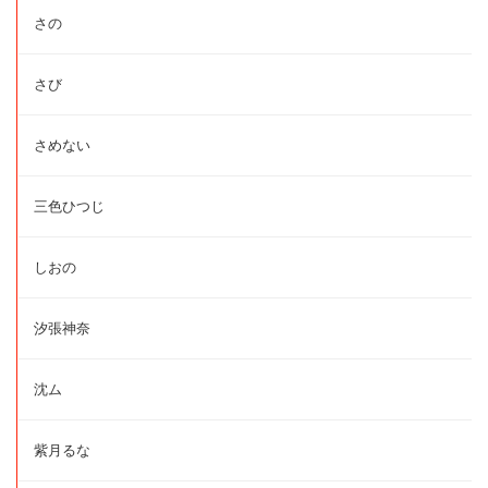
さの
さび
さめない
三色ひつじ
しおの
汐張神奈
沈ム
紫月るな