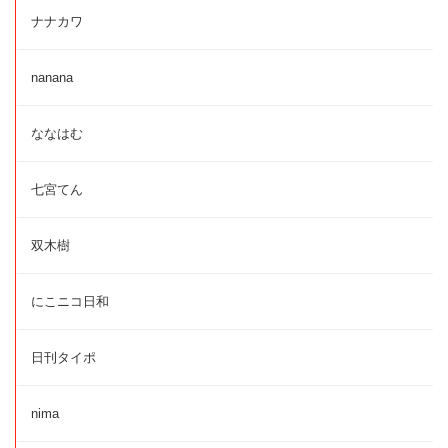
ナナカワ
nanana
ななはむ
七宮てん
双木樹
にこニコ日和
日刊タイポ
nima