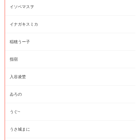
イソベマスヲ
イナガキスミカ
稲穂うー子
指宿
入谷凌埜
ゐろの
うぐ~
うさ城まに