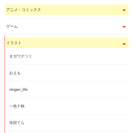
アニメ・コミックス
ゲーム
イラスト
オガワナツミ
おえも
ningen_life
一色十秋
寺田てら