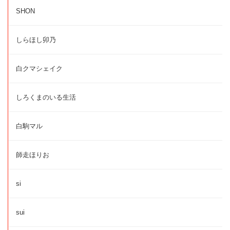
SHON
しらほし卯乃
白クマシェイク
しろくまのいる生活
白駒マル
師走ほりお
si
sui