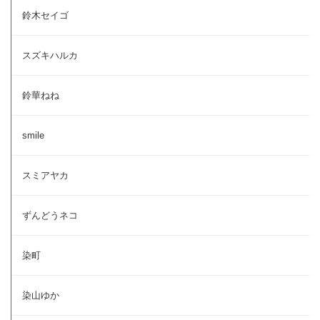
鈴木セイゴ
スズキハルカ
鈴華ねね
smile
スミアヤカ
ずんどうネコ
染町
染山ゆか