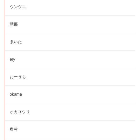
ウンツエ
慧那
ゑいた
ery
おーうち
okama
オカユウリ
奥村