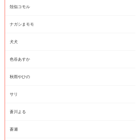
殻似コモル
ナガシまモモ
犬犬
色谷あすか
秋雨やひの
サリ
蒼川よる
蒼瀬