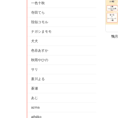
一色十秋
寺田てら
殻似コモル
ナガシまモモ
鴨月
犬犬
色谷あすか
秋雨やひの
サリ
蒼川よる
蒼瀬
あじ
azma
athéko