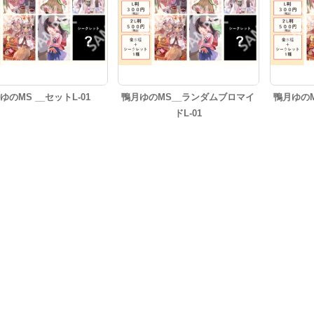
ゆのMS __セットL-01
鴨月ゆのMS__ランダムブロマイ
鴨月ゆの
ドL-01