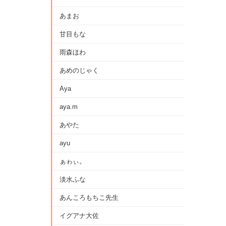
あまお
甘目もな
雨森ほわ
あめのじゃく
Aya
aya.m
あやた
ayu
ぁゎぃ。
淡水ふな
あんころもちこ先生
イグアナ大佐