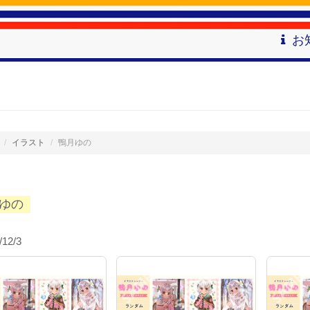
お
イラスト
鴨月ゆの
ゆの
/12/3