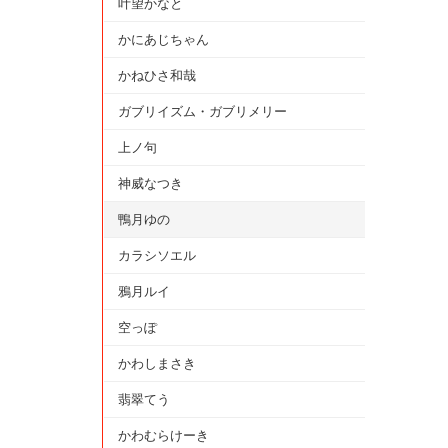
叶望かなと
かにあじちゃん
かねひさ和哉
ガブリイズム・ガブリメリー
上ノ句
神威なつき
鴨月ゆの
カラシソエル
鴉月ルイ
空っぽ
かわしまさき
翡翠てう
かわむらけーき