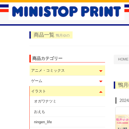
商品一覧
鴨月ゆの
商品カテゴリー
HOME
アニメ・コミックス
ゲーム
鴨月
イラスト
2024
オガワナツミ
おえも
ningen_life