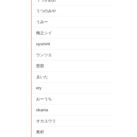
うつのみや
うみー
梅之シイ
uyumint
ウンツエ
慧那
ゑいた
ery
おーうち
okama
オカユウリ
奥村