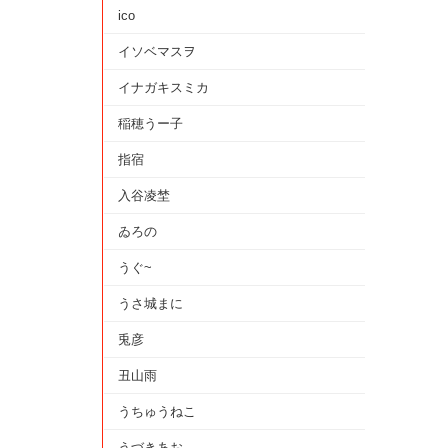
ico
イソベマスヲ
イナガキスミカ
稲穂うー子
指宿
入谷凌埜
ゐろの
うぐ~
うさ城まに
兎彦
丑山雨
うちゅうねこ
うづきあお