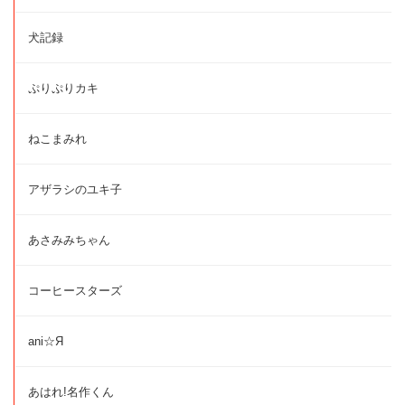
犬記録
ぷりぷりカキ
ねこまみれ
アザラシのユキ子
あさみみちゃん
コーヒースターズ
ani☆Я
あはれ!名作くん