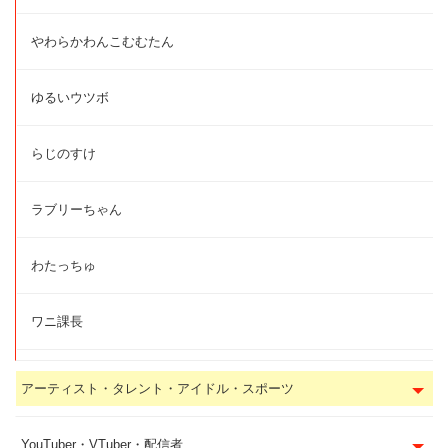
やわらかわんこむむたん
ゆるいウツボ
らじのすけ
ラブリーちゃん
わたっちゅ
ワニ課長
アーティスト・タレント・アイドル・スポーツ
YouTuber・VTuber・配信者