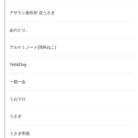
アザラシ製作所 花うさぎ
あのとり。
アルケミノート(理科ねこ)
Yeti&Dog
一期一会
うおマロ
うさぎ
うさぎ帝国