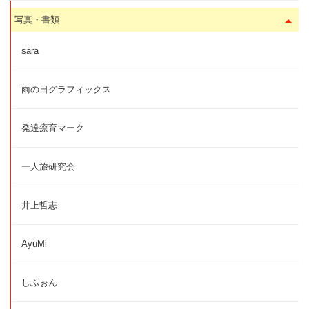
写真・書類
sara
雨の日グラフィックス
発達療育マーク
一人旅研究会
井上哲志
AyuMi
しふぉん