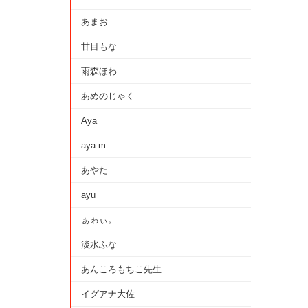
あまお
甘目もな
雨森ほわ
あめのじゃく
Aya
aya.m
あやた
ayu
ぁゎぃ。
淡水ふな
あんころもちこ先生
イグアナ大佐