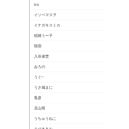
ico
イソベマスヲ
イナガキスミカ
稲穂うー子
指宿
入谷凌埜
ゐろの
うぐ~
うさ城まに
兎彦
丑山雨
うちゅうねこ
うづきあお