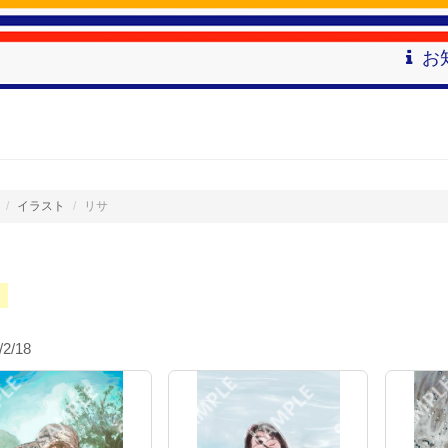
お
イラスト
リサ
/2/18