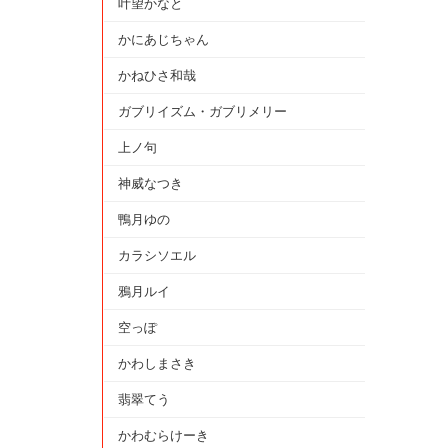
叶望かなと
かにあじちゃん
かねひさ和哉
ガブリイズム・ガブリメリー
上ノ句
神威なつき
鴨月ゆの
カラシソエル
鴉月ルイ
空っぽ
かわしまさき
翡翠てう
かわむらけーき