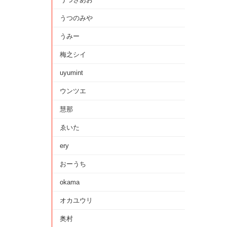
うつのみや
うみー
梅之シイ
uyumint
ウンツエ
慧那
ゑいた
ery
おーうち
okama
オカユウリ
奥村