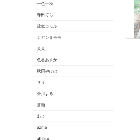
一色十秋
寺田てら
殻似コモル
ナガシまモモ
犬犬
色谷あすか
秋雨やひの
サリ
蒼川よる
蒼瀬
あじ
azma
athéko