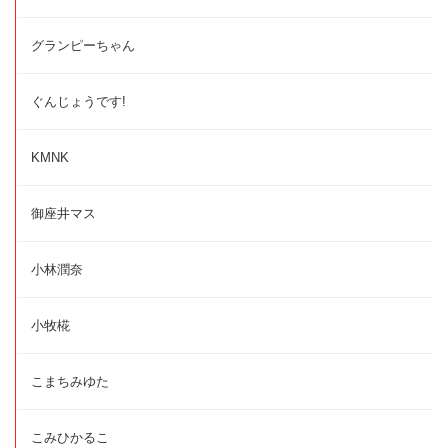
グランピーちゃん
ぐんじょうです!
KMNK
御座井マス
小林潤奈
小牧椛
こまちみゆた
こみひかるこ