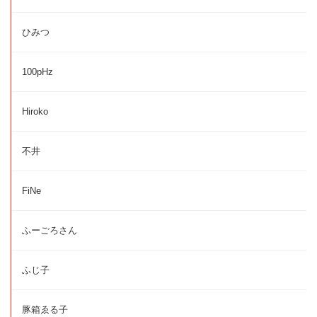
ひみつ
100pHz
Hiroko
不井
FiNe
ふーごろさん
ふじ子
豚箱ゑる子