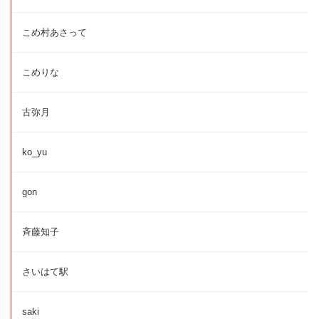
こめ村あさって
こめりな
古弥月
ko_yu
gon
斉藤知子
さいはて駅
saki