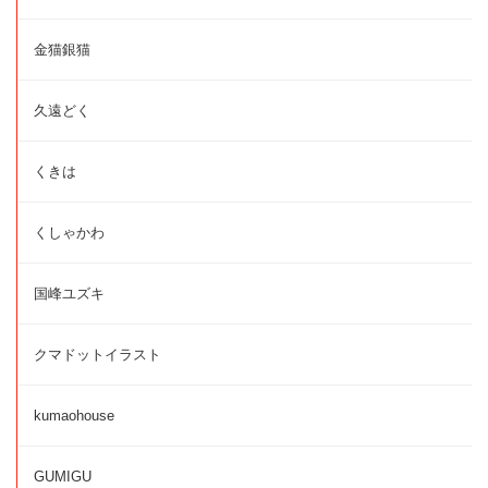
金猫銀猫
久遠どく
くきは
くしゃかわ
国峰ユズキ
クマドットイラスト
kumaohouse
GUMIGU