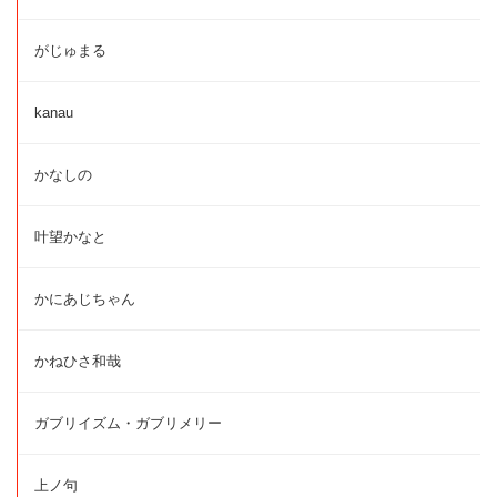
がじゅまる
kanau
かなしの
叶望かなと
かにあじちゃん
かねひさ和哉
ガブリイズム・ガブリメリー
上ノ句