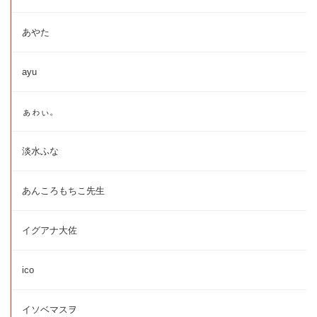
あやた
ayu
ぁゎぃ。
淡水ふな
あんころもちこ先生
イグアナ大佐
ico
イソベマスヲ