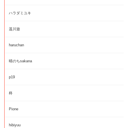
ハラダミユキ
遥川遊
haruchan
晴のちsakana
p19
柊
Pione
hibiyuu