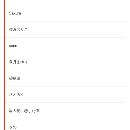
Sakura
佐倉おりこ
saco
皐月まゆり
砂糖薬
さとろく
殺人犯に恋した僕
さの