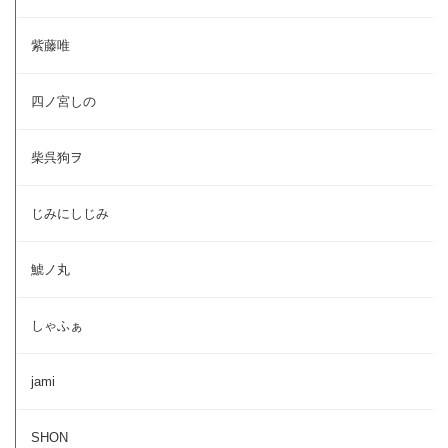
紫藤唯
四ノ宮しの
柴呉狗ヲ
じみにしじみ
鯱ノ丸
しゃふぁ
jami
SHON