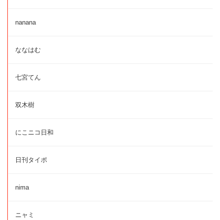
nanana
ななはむ
七宮てん
双木樹
にこニコ日和
日刊タイポ
nima
ニャミ