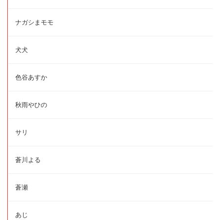
ナガシまモモ
犬犬
色谷あすか
秋雨やひの
サリ
蒼川よる
蒼瀬
あじ