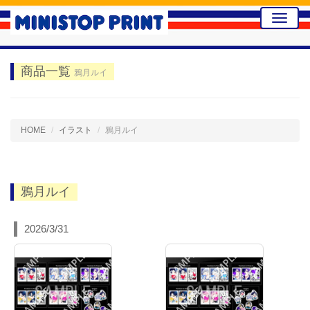
Toggle
naviga
商品一覧
鴉月ルイ
HOME
イラスト
鴉月ルイ
鴉月ルイ
2026/3/31