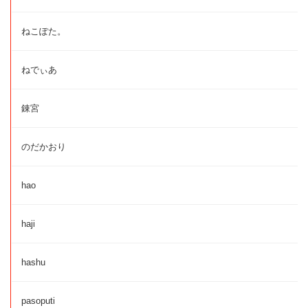
ねこぽた。
ねでぃあ
錬宮
のだかおり
hao
haji
hashu
pasoputi