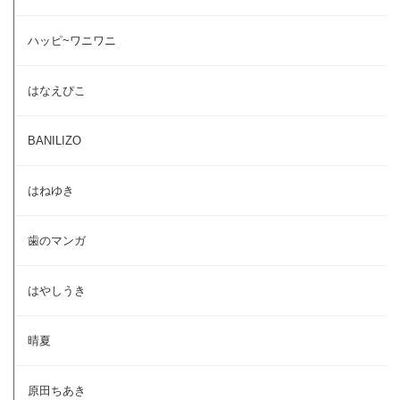
ハッピ~ワニワニ
はなえぴこ
BANILIZO
はねゆき
歯のマンガ
はやしうき
晴夏
原田ちあき