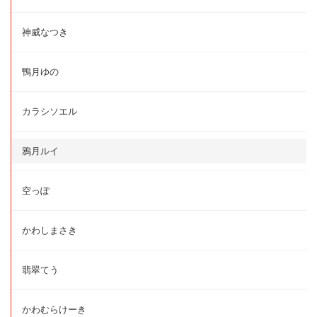
神威なつき
鴨月ゆの
カラシソエル
鴉月ルイ
空っぽ
かわしまさき
翡翠てう
かわむらけーき