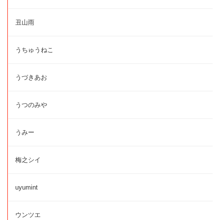
丑山雨
うちゅうねこ
うづきあお
うつのみや
うみー
梅之シイ
uyumint
ウンツエ