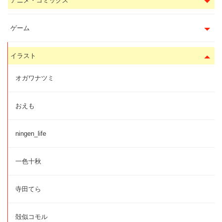
アニメ・コミックス
ゲーム
イラスト
オガワナツミ
おえも
ningen_life
一色十秋
寺田てら
殻似コモル