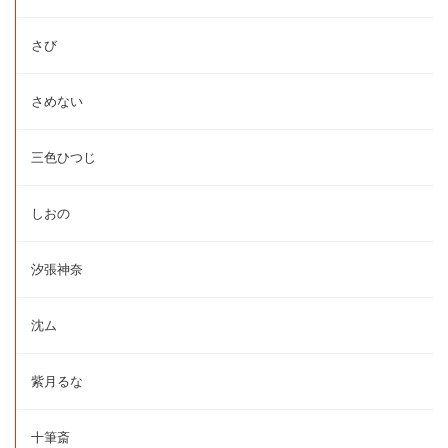
さび
さめない
三色ひつじ
しおの
汐張神奈
沈ム
紫月るな
十筆斎