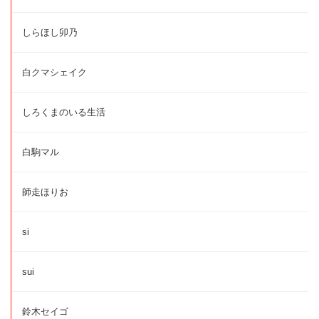
しらほし卯乃
白クマシェイク
しろくまのいる生活
白駒マル
師走ほりお
si
sui
鈴木セイゴ