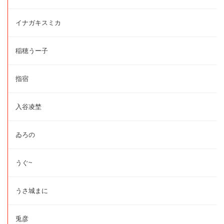
イナガキスミカ
稲穂うー子
指宿
入谷凌埜
ゐろの
うぐ~
うさ城まに
兎彦