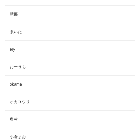
慧那
ゑいた
ery
おーうち
okama
オカユウリ
奥村
小倉まお