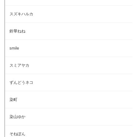
スズキハルカ
鈴華ねね
smile
スミアヤカ
ずんどうネコ
染町
染山ゆか
そねぽん