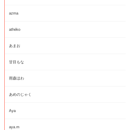
azma
athéko
あまお
甘目もな
雨森ほわ
あめのじゃく
Aya
aya.m