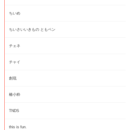
ちいめ
ちいさいいきもの ともペン
チェネ
チャイ
創琉
椿小粋
TNDS
this is fun.