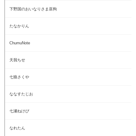
下野国のおいなりさま巫狗
たなかりん
ChumuNote
天我ちせ
七狼さくや
ななすたじお
七瀬ねけぴ
なれたん