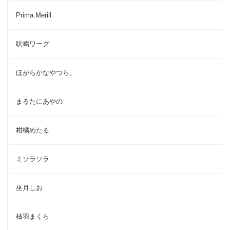
Prima.Merill
吠鳴ワーグ
ほがらかなやつら。
まるたにあやの
柑橘めたる
ミソラソラ
巫月しお
柚羽まくら