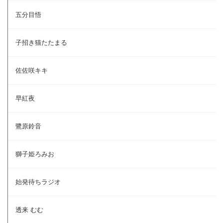
五分目悟
子招き猫たたまる
佐佐咲キキ
早紅夜
鷺原鈴音
獅子姫ろみお
始発待ちラジオ
透来 むむ