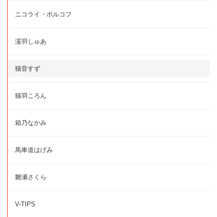
ニコライ・ボルコフ
濡羽しゅあ
猫音すず
猫羽ころん
箱乃なかみ
馬車道はげみ
雛瀬さくら
V-TIPS