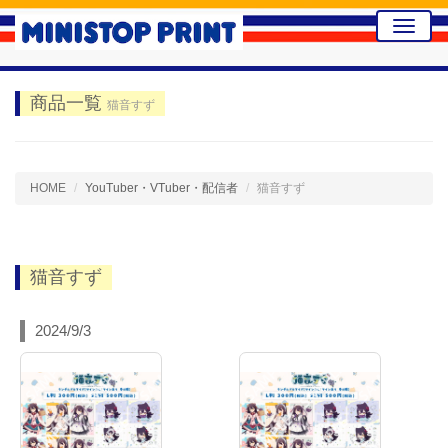
Toggle
naviga
商品一覧
猫音すず
HOME
YouTuber・VTuber・配信者
猫音すず
猫音すず
2024/9/3