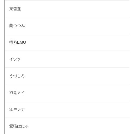
東雪蓮
蘭つつみ
描乃EMO
イツク
うづしろ
羽竜メイ
江戸レナ
愛猫はにゃ