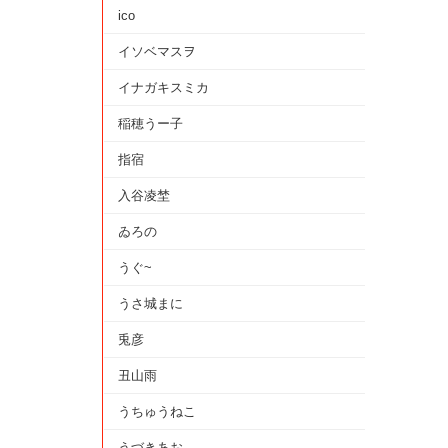
ico
イソベマスヲ
イナガキスミカ
稲穂うー子
指宿
入谷凌埜
ゐろの
うぐ~
うさ城まに
兎彦
丑山雨
うちゅうねこ
うづきあお