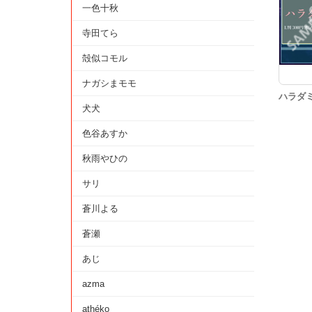
一色十秋
寺田てら
殻似コモル
ナガシまモモ
ハラダミ
犬犬
色谷あすか
秋雨やひの
サリ
蒼川よる
蒼瀬
あじ
azma
athéko