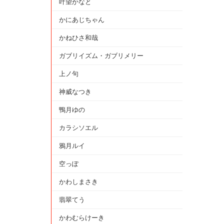
叶望かなと
かにあじちゃん
かねひさ和哉
ガブリイズム・ガブリメリー
上ノ句
神威なつき
鴨月ゆの
カラシソエル
鴉月ルイ
空っぽ
かわしまさき
翡翠てう
かわむらけーき