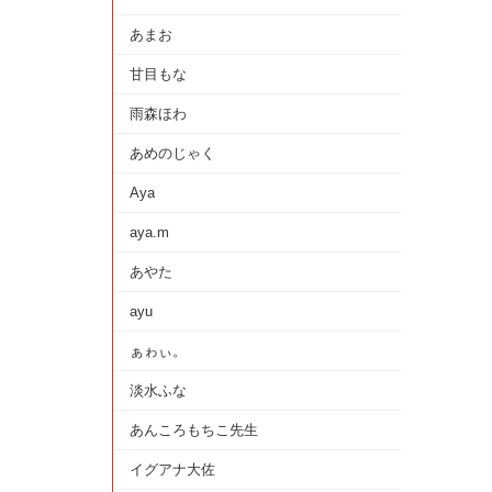
あまお
甘目もな
雨森ほわ
あめのじゃく
Aya
aya.m
あやた
ayu
ぁゎぃ。
淡水ふな
あんころもちこ先生
イグアナ大佐