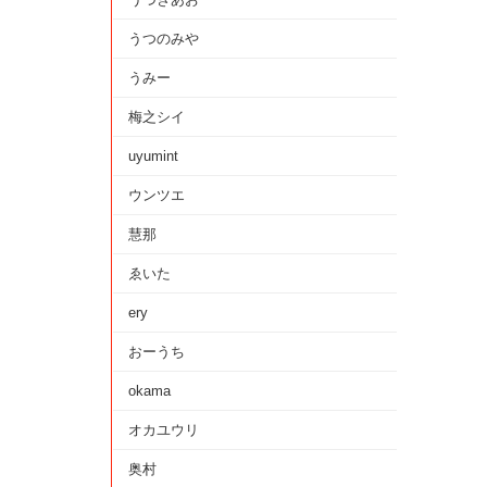
うつのみや
うみー
梅之シイ
uyumint
ウンツエ
慧那
ゑいた
ery
おーうち
okama
オカユウリ
奥村