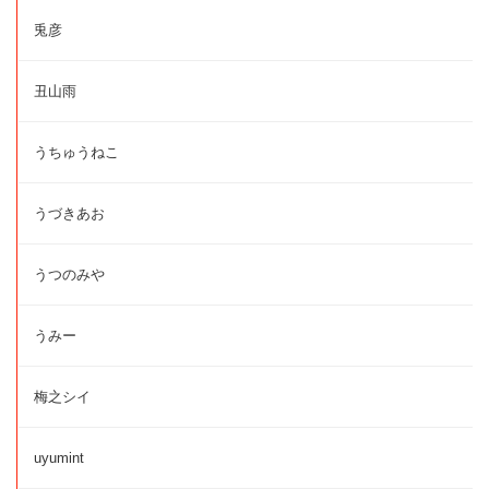
兎彦
丑山雨
うちゅうねこ
うづきあお
うつのみや
うみー
梅之シイ
uyumint