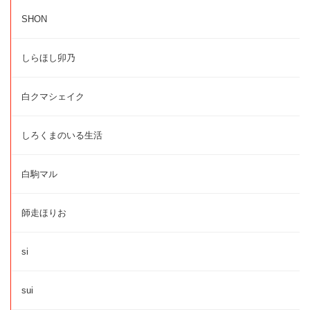
SHON
しらほし卯乃
白クマシェイク
しろくまのいる生活
白駒マル
師走ほりお
si
sui