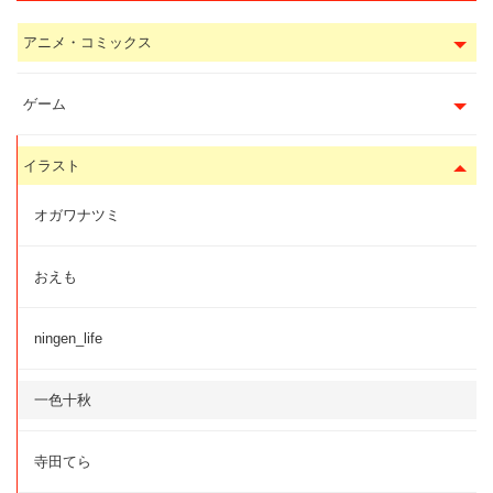
アニメ・コミックス
ゲーム
イラスト
オガワナツミ
おえも
ningen_life
一色十秋
寺田てら