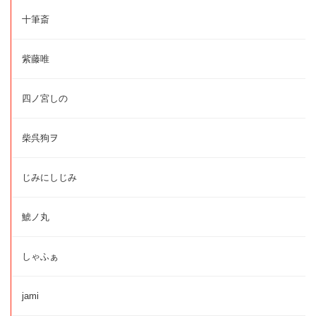
十筆斎
紫藤唯
四ノ宮しの
柴呉狗ヲ
じみにしじみ
鯱ノ丸
しゃふぁ
jami