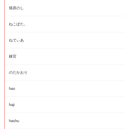
猫原のし
ねこぽた。
ねでぃあ
錬宮
のだかおり
hao
haji
hashu