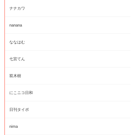
ナナカワ
nanana
ななはむ
七宮てん
双木樹
にこニコ日和
日刊タイポ
nima