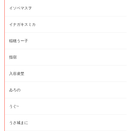
イソベマスヲ
イナガキスミカ
稲穂うー子
指宿
入谷凌埜
ゐろの
うぐ~
うさ城まに