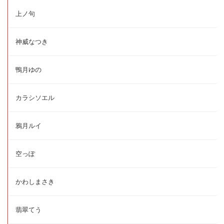
上ノ句
神威なつき
鴨月ゆの
カラシソエル
鴉月ルイ
空っぽ
かわしまさき
翡翠てう