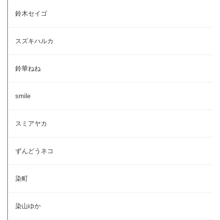
鈴木セイゴ
スズキハルカ
鈴華ねね
smile
スミアヤカ
ずんどうネコ
染町
染山ゆか