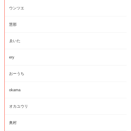
ウンツエ
慧那
ゑいた
ery
おーうち
okama
オカユウリ
奥村