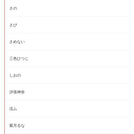
さの
さび
さめない
三色ひつじ
しおの
汐張神奈
沈ム
紫月るな