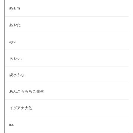
aya.m
あやた
ayu
ぁゎぃ。
淡水ふな
あんころもちこ先生
イグアナ大佐
ico