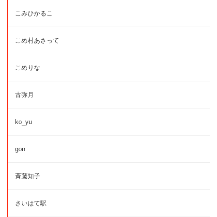
こみひかるこ
こめ村あさって
こめりな
古弥月
ko_yu
gon
斉藤知子
さいはて駅