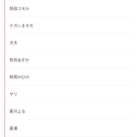
殻似コモル
ナガシまモモ
犬犬
色谷あすか
秋雨やひの
サリ
蒼川よる
蒼瀬