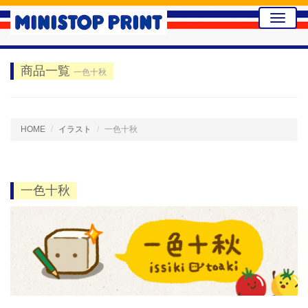
Toggle
naviga
商品一覧
一色十秋
HOME
イラスト
一色十秋
一色十秋