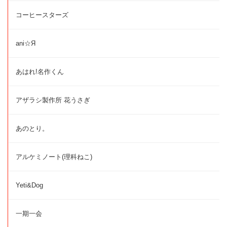
コーヒースターズ
ani☆Я
あはれ!名作くん
アザラシ製作所 花うさぎ
あのとり。
アルケミノート(理科ねこ)
Yeti&Dog
一期一会