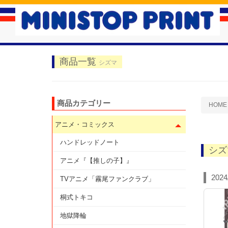
商品一覧
シズマ
商品カテゴリー
HOME
アニメ・コミックス
ハンドレッドノート
シズ
アニメ『【推しの子】』
2024
TVアニメ「霧尾ファンクラブ」
桐式トキコ
地獄降輪