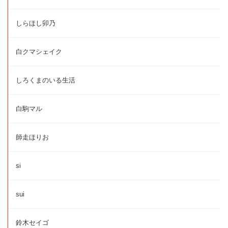
しらほし卯乃
白クマシェイク
しろくまのいる生活
白駒マル
師走ほりお
si
sui
鈴木セイゴ