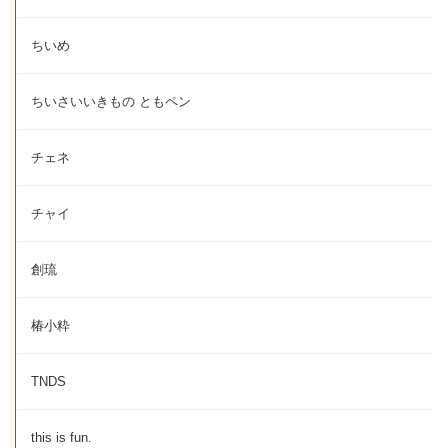
ちいめ
ちいさいいきもの ともペン
チェネ
チャイ
創琉
椿小粋
TNDS
this is fun.