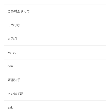
こめ村あさって
こめりな
古弥月
ko_yu
gon
斉藤知子
さいはて駅
saki