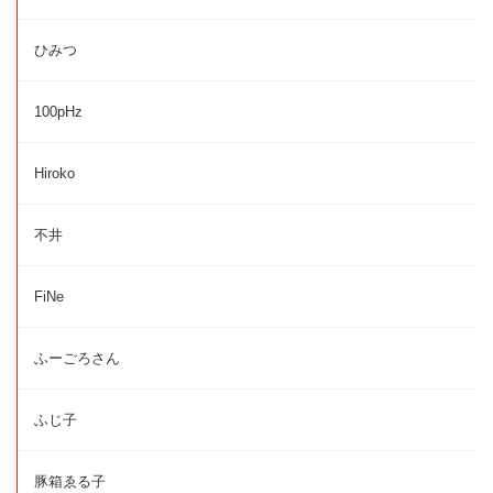
ひみつ
100pHz
Hiroko
不井
FiNe
ふーごろさん
ふじ子
豚箱ゑる子