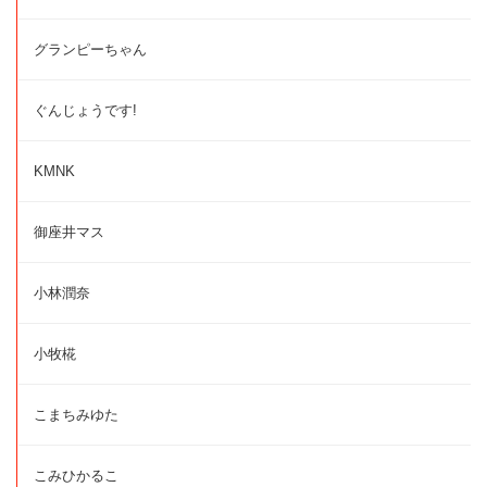
グランピーちゃん
ぐんじょうです!
KMNK
御座井マス
小林潤奈
小牧椛
こまちみゆた
こみひかるこ