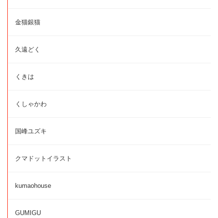
金猫銀猫
久遠どく
くきは
くしゃかわ
国峰ユズキ
クマドットイラスト
kumaohouse
GUMIGU