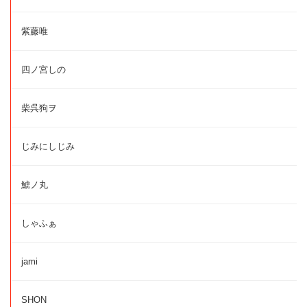
紫藤唯
四ノ宮しの
柴呉狗ヲ
じみにしじみ
鯱ノ丸
しゃふぁ
jami
SHON