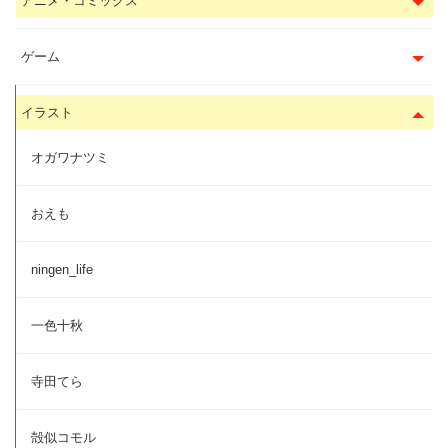
アニメ・コミックス
ゲーム
イラスト
オガワナツミ
おえも
ningen_life
一色十秋
寺田てら
殻似コモル