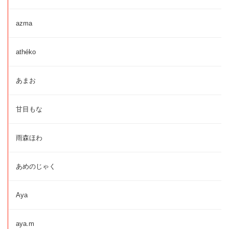
azma
athéko
あまお
甘目もな
雨森ほわ
あめのじゃく
Aya
aya.m