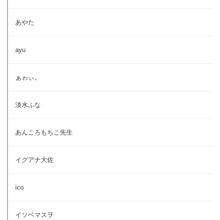
あやた
ayu
ぁゎぃ。
淡水ふな
あんころもちこ先生
イグアナ大佐
ico
イソベマスヲ