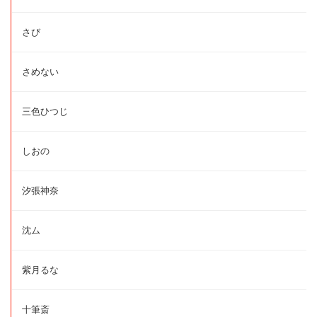
さび
さめない
三色ひつじ
しおの
汐張神奈
沈ム
紫月るな
十筆斎