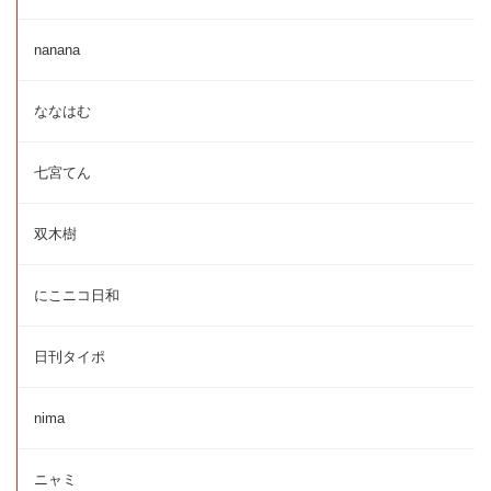
nanana
ななはむ
七宮てん
双木樹
にこニコ日和
日刊タイポ
nima
ニャミ