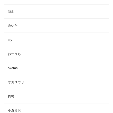
慧那
ゑいた
ery
おーうち
okama
オカユウリ
奥村
小倉まお