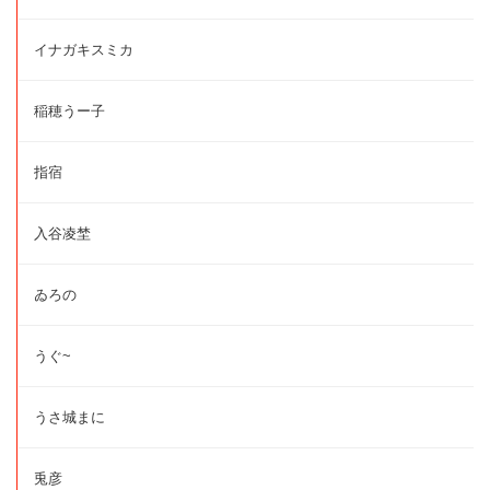
イナガキスミカ
稲穂うー子
指宿
入谷凌埜
ゐろの
うぐ~
うさ城まに
兎彦