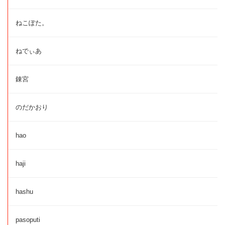
ねこぽた。
ねでぃあ
錬宮
のだかおり
hao
haji
hashu
pasoputi