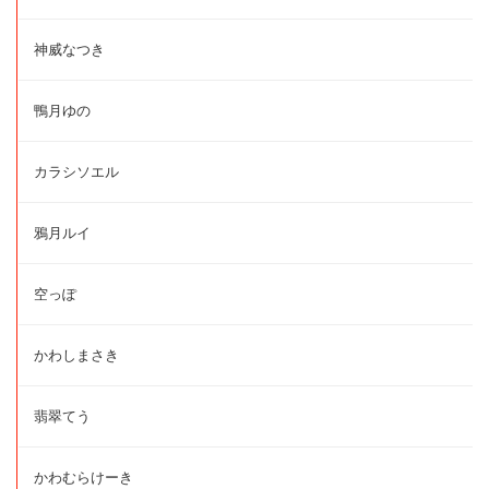
神威なつき
鴨月ゆの
カラシソエル
鴉月ルイ
空っぽ
かわしまさき
翡翠てう
かわむらけーき