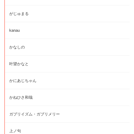
がじゅまる
kanau
かなしの
叶望かなと
かにあじちゃん
かねひさ和哉
ガブリイズム・ガブリメリー
上ノ句