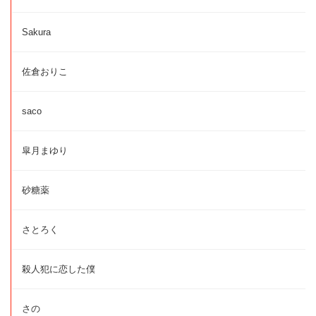
Sakura
佐倉おりこ
saco
皐月まゆり
砂糖薬
さとろく
殺人犯に恋した僕
さの