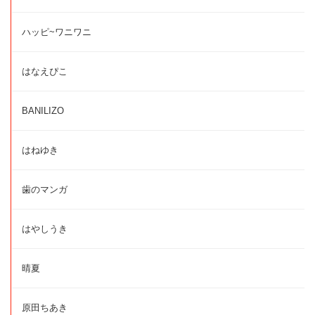
ハッピ~ワニワニ
はなえぴこ
BANILIZO
はねゆき
歯のマンガ
はやしうき
晴夏
原田ちあき