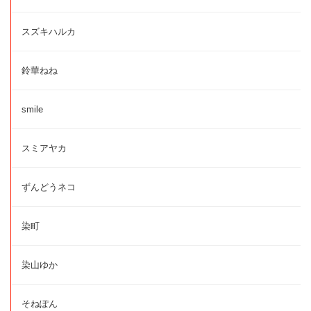
スズキハルカ
鈴華ねね
smile
スミアヤカ
ずんどうネコ
染町
染山ゆか
そねぽん