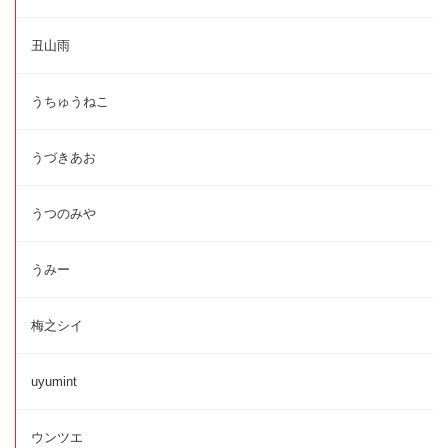
丑山雨
うちゅうねこ
うづきあお
うつのみや
うみー
梅之シイ
uyumint
ウンツエ