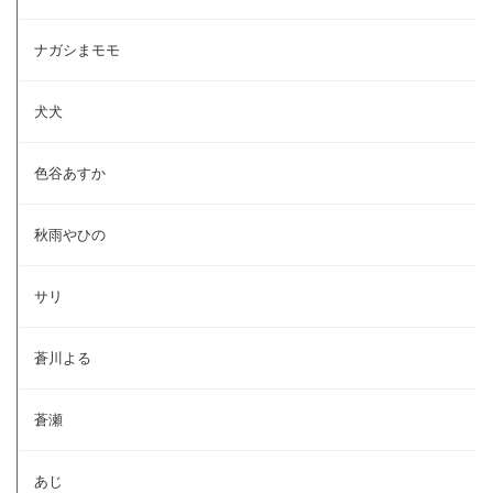
ナガシまモモ
犬犬
色谷あすか
秋雨やひの
サリ
蒼川よる
蒼瀬
あじ