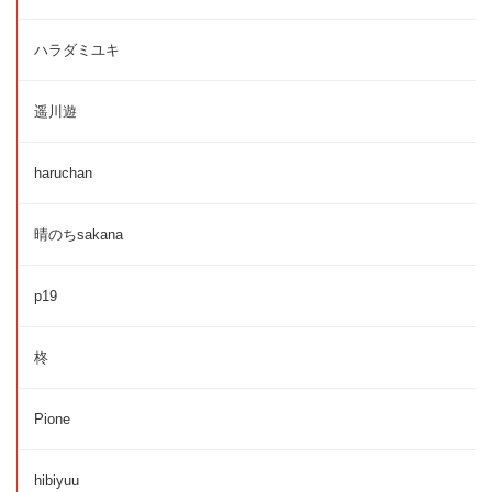
ハラダミユキ
遥川遊
haruchan
晴のちsakana
p19
柊
Pione
hibiyuu