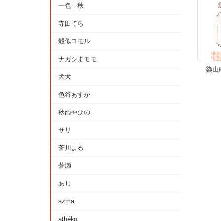
一色十秋
寺田てら
殻似コモル
ナガシまモモ
染山
犬犬
色谷あすか
秋雨やひの
サリ
蒼川よる
蒼瀬
あじ
azma
athéko