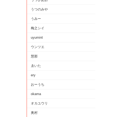
うつのみや
うみー
梅之シイ
uyumint
ウンツエ
慧那
ゑいた
ery
おーうち
okama
オカユウリ
奥村