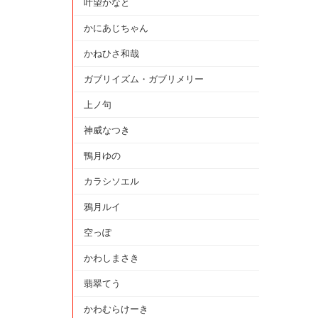
叶望かなと
かにあじちゃん
かねひさ和哉
ガブリイズム・ガブリメリー
上ノ句
神威なつき
鴨月ゆの
カラシソエル
鴉月ルイ
空っぽ
かわしまさき
翡翠てう
かわむらけーき