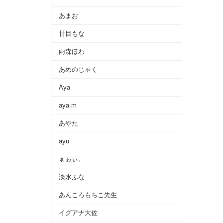
あまお
甘目もな
雨森ほわ
あめのじゃく
Aya
aya.m
あやた
ayu
ぁゎぃ。
淡水ふな
あんころもちこ先生
イグアナ大佐