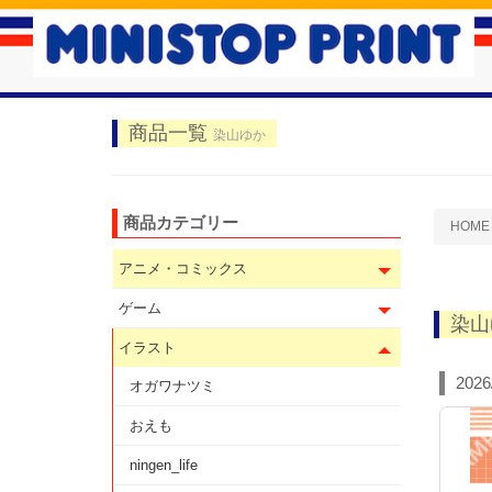
商品一覧
染山ゆか
商品カテゴリー
HOME
アニメ・コミックス
ゲーム
染山
イラスト
2026
オガワナツミ
おえも
ningen_life