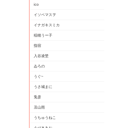
ico
イソベマスヲ
イナガキスミカ
稲穂うー子
指宿
入谷凌埜
ゐろの
うぐ~
うさ城まに
兎彦
丑山雨
うちゅうねこ
うづきあお