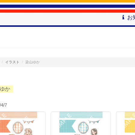
お
イラスト
染山ゆか
ゆか
/4/7