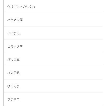
化けギツネのちくわ
バケメシ屋
ぷぷまる。
ヒモックマ
ぴよこ豆
ぴよ手帖
ひろくま
フテネコ