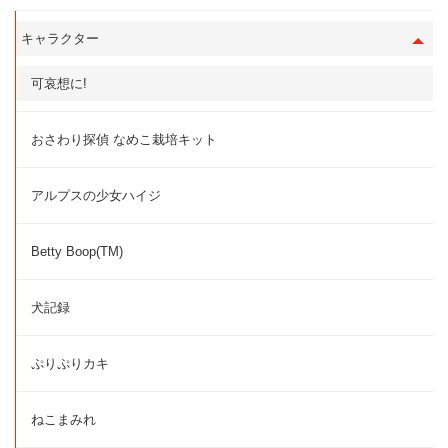
キャラクター
可哀想に!
おさわり探偵 なめこ栽培キット
アルプスの少女ハイジ
Betty Boop(TM)
犬記録
ぷりぷりカキ
ねこまみれ