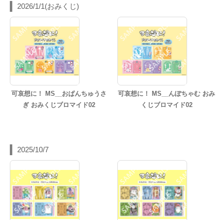
2026/1/1(おみくじ)
可哀想に！ MS__おぱんちゅうさ
可哀想に！ MS__んぽちゃむ おみ
ぎ おみくじブロマイド02
くじブロマイド02
2025/10/7