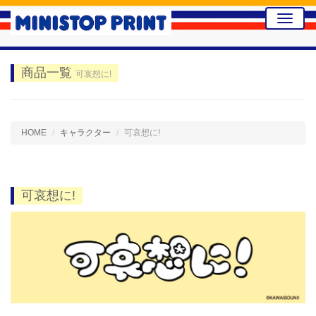
Toggle
naviga
商品一覧
可哀想に!
HOME
キャラクター
可哀想に!
可哀想に!