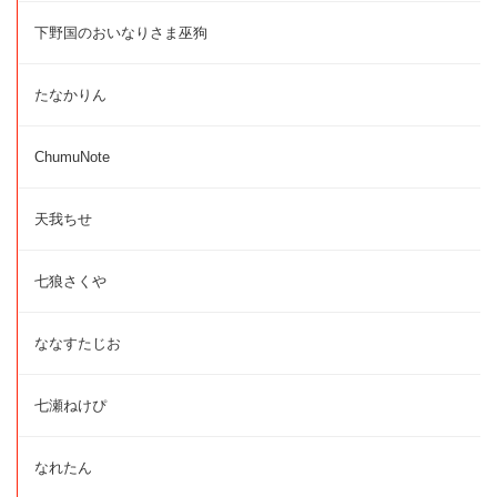
下野国のおいなりさま巫狗
たなかりん
ChumuNote
天我ちせ
七狼さくや
ななすたじお
七瀬ねけぴ
なれたん