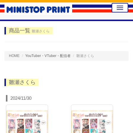
Toggle
naviga
商品一覧
雛瀬さくら
HOME
YouTuber・VTuber・配信者
雛瀬さくら
雛瀬さくら
2024/11/30