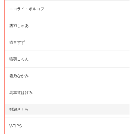
ニコライ・ボルコフ
濡羽しゅあ
猫音すず
猫羽ころん
箱乃なかみ
馬車道はげみ
雛瀬さくら
V-TIPS