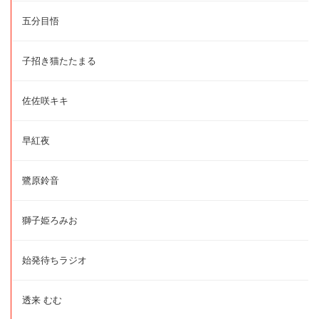
五分目悟
子招き猫たたまる
佐佐咲キキ
早紅夜
鷺原鈴音
獅子姫ろみお
始発待ちラジオ
透来 むむ