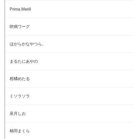
Prima.Merill
吠鳴ワーグ
ほがらかなやつら。
まるたにあやの
柑橘めたる
ミソラソラ
巫月しお
柚羽まくら