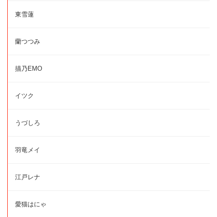
東雪蓮
蘭つつみ
描乃EMO
イツク
うづしろ
羽竜メイ
江戸レナ
愛猫はにゃ