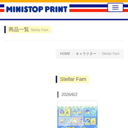
Toggle
naviga
商品一覧
Stellar Fam
HOME
キャラクター
Stellar Fam
Stellar Fam
2026/6/2