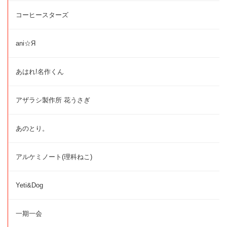
コーヒースターズ
ani☆Я
あはれ!名作くん
アザラシ製作所 花うさぎ
あのとり。
アルケミノート(理科ねこ)
Yeti&Dog
一期一会