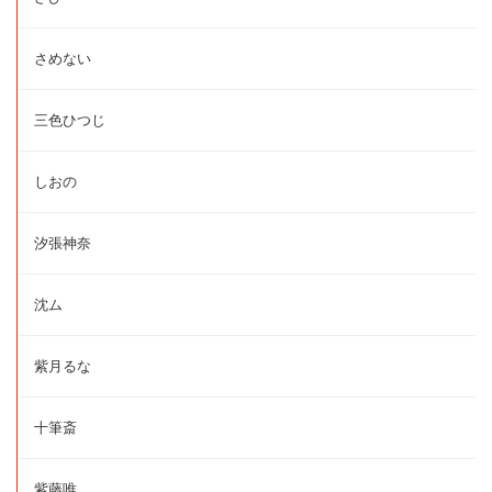
さめない
三色ひつじ
しおの
汐張神奈
沈ム
紫月るな
十筆斎
紫藤唯