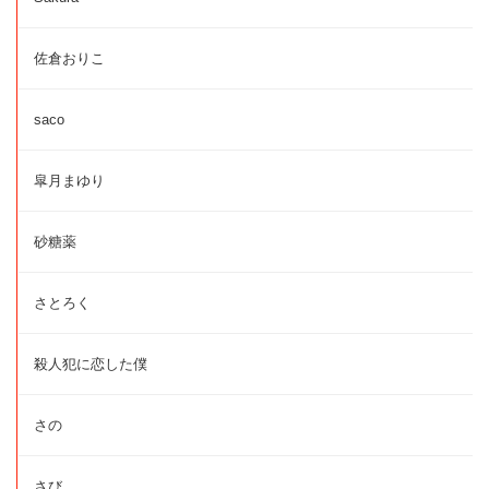
佐倉おりこ
saco
皐月まゆり
砂糖薬
さとろく
殺人犯に恋した僕
さの
さび