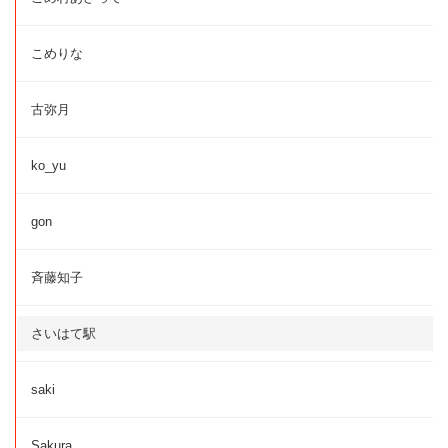
こめりな
古弥月
ko_yu
gon
斉藤知子
さいはて駅
saki
Sakura