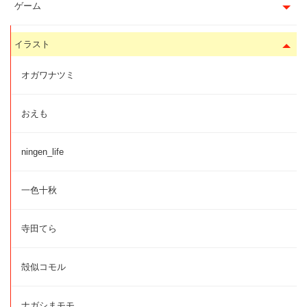
ゲーム
イラスト
オガワナツミ
おえも
ningen_life
一色十秋
寺田てら
殻似コモル
ナガシまモモ