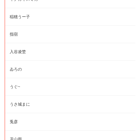
稲穂うー子
指宿
入谷凌埜
ゐろの
うぐ~
うさ城まに
兎彦
丑山雨