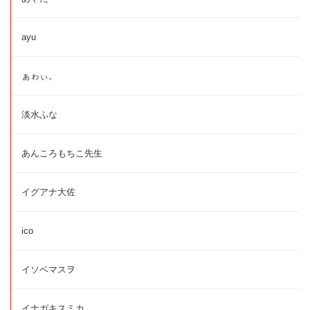
ayu
ぁゎぃ。
淡水ふな
あんころもちこ先生
イグアナ大佐
ico
イソベマスヲ
イナガキスミカ