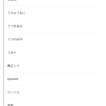
うちゅうねこ
うづきあお
うつのみや
うみー
梅之シイ
uyumint
ウンツエ
慧那