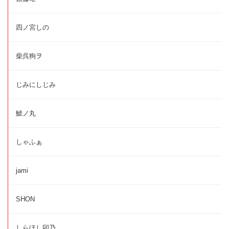
四ノ宮しの
柴呉狗ヲ
じみにしじみ
鯱ノ丸
しゃふぁ
jami
SHON
しらほし卯乃