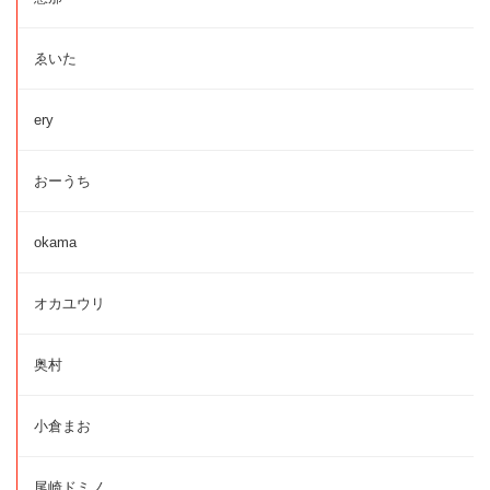
ゑいた
ery
おーうち
okama
オカユウリ
奥村
小倉まお
尾崎ドミノ