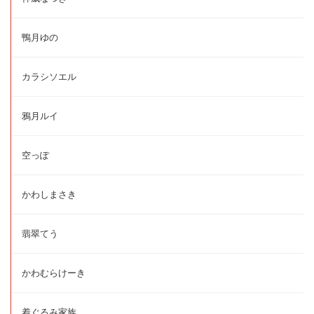
鴨月ゆの
カラシソエル
鴉月ルイ
空っぽ
かわしまさき
翡翠てう
かわむらけーき
着ぐるみ家族