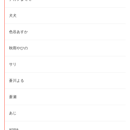
犬犬
色谷あすか
秋雨やひの
サリ
蒼川よる
蒼瀬
あじ
azma