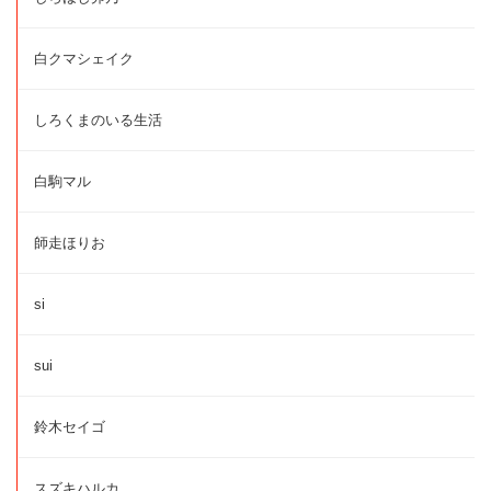
白クマシェイク
しろくまのいる生活
白駒マル
師走ほりお
si
sui
鈴木セイゴ
スズキハルカ