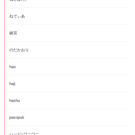
ねでぃあ
錬宮
のだかおり
hao
haji
hashu
pasoputi
ハッピ~ワニワニ