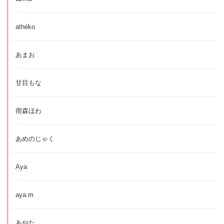
athéko
あまお
甘目もな
雨森ほわ
あめのじゃく
Aya
aya.m
あやた