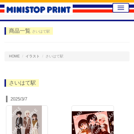
Toggle
naviga
商品一覧
さいはて駅
HOME
イラスト
さいはて駅
さいはて駅
2025/3/7