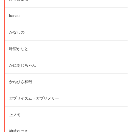
kanau
かなしの
叶望かなと
かにあじちゃん
かねひさ和哉
ガブリイズム・ガブリメリー
上ノ句
神威なつき