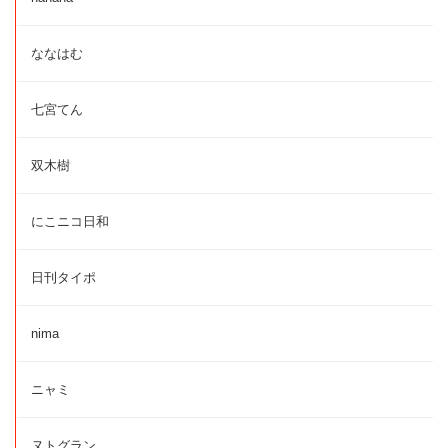
ななはむ
七宮てん
双木樹
にこニコ日和
日刊タイポ
nima
ニャミ
ヌトグラン