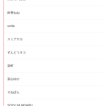
鈴華ねね
smile
スミアヤカ
ずんどうネコ
染町
染山ゆか
そねぽん
SOYU HI MOARU