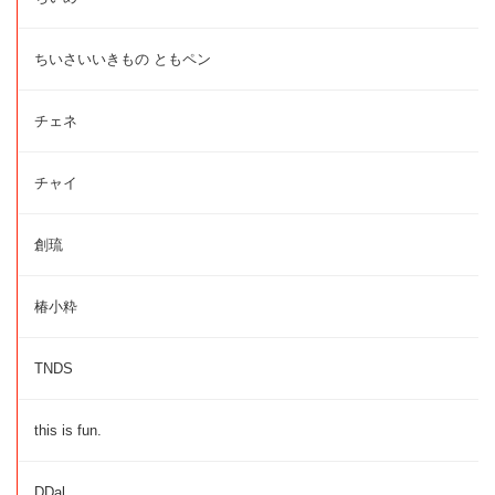
ちいさいいきもの ともペン
チェネ
チャイ
創琉
椿小粋
TNDS
this is fun.
DDal