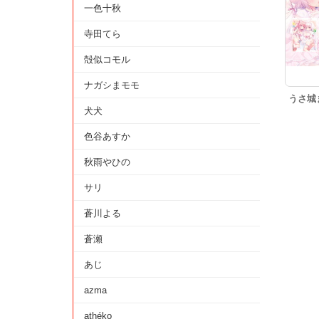
一色十秋
寺田てら
殻似コモル
ナガシまモモ
うさ城
犬犬
色谷あすか
秋雨やひの
サリ
蒼川よる
蒼瀬
あじ
azma
athéko