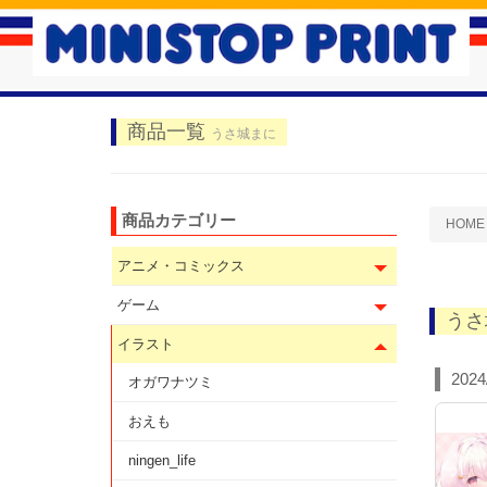
商品一覧
うさ城まに
商品カテゴリー
HOME
アニメ・コミックス
ゲーム
うさ
イラスト
2024
オガワナツミ
おえも
ningen_life