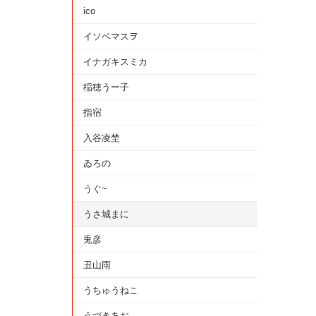
ico
イソベマスヲ
イナガキスミカ
稲穂うー子
指宿
入谷凌埜
ゐろの
うぐ~
うさ城まに
兎彦
丑山雨
うちゅうねこ
うづきあお