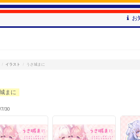
お
イラスト
うさ城まに
城まに
/7/30