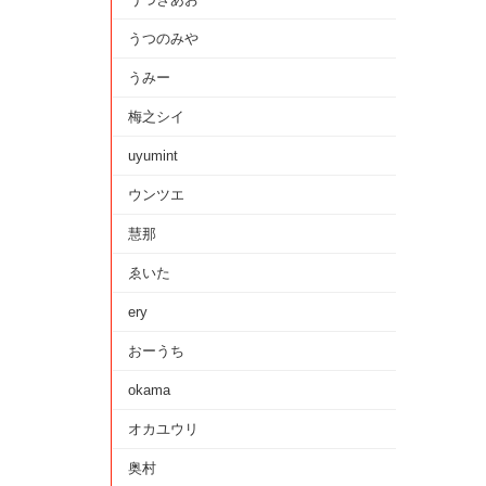
うつのみや
うみー
梅之シイ
uyumint
ウンツエ
慧那
ゑいた
ery
おーうち
okama
オカユウリ
奥村