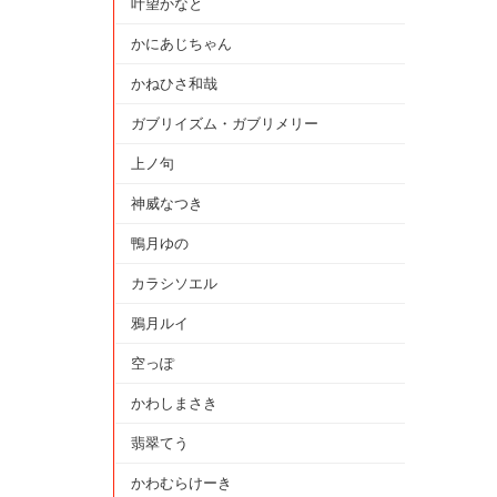
叶望かなと
かにあじちゃん
かねひさ和哉
ガブリイズム・ガブリメリー
上ノ句
神威なつき
鴨月ゆの
カラシソエル
鴉月ルイ
空っぽ
かわしまさき
翡翠てう
かわむらけーき