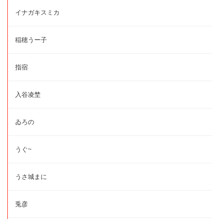
イナガキスミカ
稲穂うー子
指宿
入谷凌埜
ゐろの
うぐ~
うさ城まに
兎彦