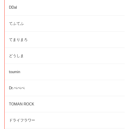
DDal
てふてふ
てまりまろ
どうしま
toumin
Dr.ぺぺぺ
TOMAN ROCK
ドライフラワー