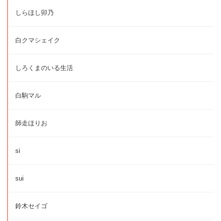
しらほし卯乃
白クマシェイク
しろくまのいる生活
白駒マル
師走ほりお
si
sui
鈴木セイゴ