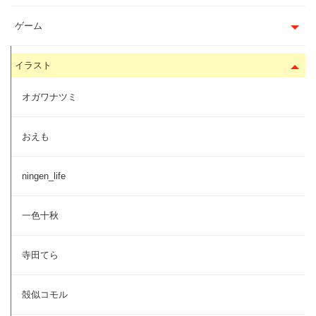
ゲーム
イラスト
オガワナツミ
おえも
ningen_life
一色十秋
寺田てら
殻似コモル