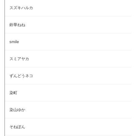
スズキハルカ
鈴華ねね
smile
スミアヤカ
ずんどうネコ
染町
染山ゆか
そねぽん