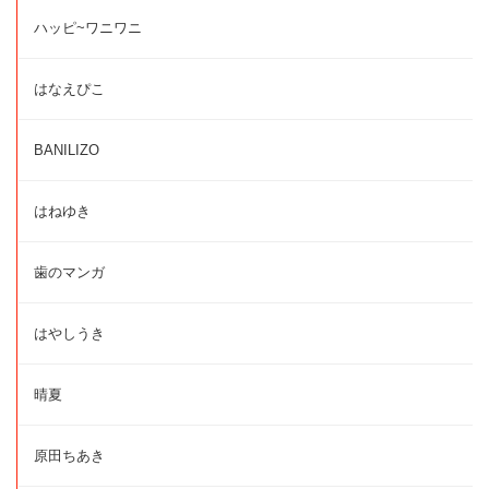
ハッピ~ワニワニ
はなえぴこ
BANILIZO
はねゆき
歯のマンガ
はやしうき
晴夏
原田ちあき