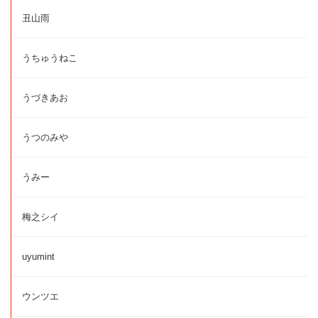
丑山雨
うちゅうねこ
うづきあお
うつのみや
うみー
梅之シイ
uyumint
ウンツエ