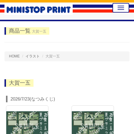
Toggle
naviga
商品一覧
大賀一五
HOME
イラスト
大賀一五
大賀一五
2026/7/23(なつみくじ)