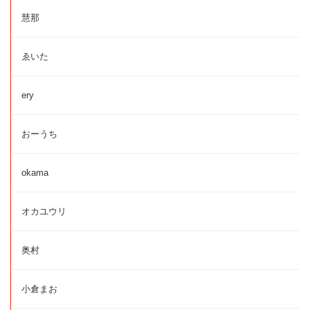
慧那
ゑいた
ery
おーうち
okama
オカユウリ
奥村
小倉まお