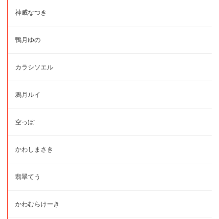
神威なつき
鴨月ゆの
カラシソエル
鴉月ルイ
空っぽ
かわしまさき
翡翠てう
かわむらけーき