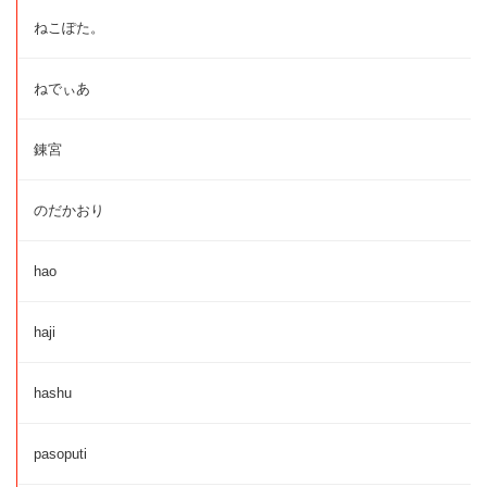
ねこぽた。
ねでぃあ
錬宮
のだかおり
hao
haji
hashu
pasoputi