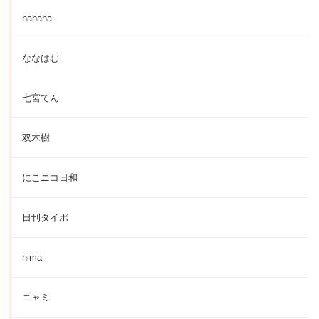
nanana
ななはむ
七宮てん
双木樹
にこニコ日和
日刊タイポ
nima
ニャミ