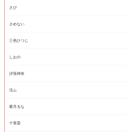
さび
さめない
三色ひつじ
しおの
汐張神奈
沈ム
紫月るな
十筆斎