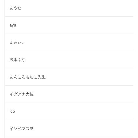
あやた
ayu
ぁゎぃ。
淡水ふな
あんころもちこ先生
イグアナ大佐
ico
イソベマスヲ