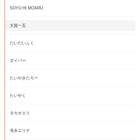
SOYU HI MOARU
大賀一五
だいだいふく
ダイバー
たいやきたろー
たいやく
タカオエリ
滝永エリナ