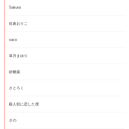
Sakura
佐倉おりこ
saco
皐月まゆり
砂糖薬
さとろく
殺人犯に恋した僕
さの