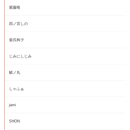
紫藤唯
四ノ宮しの
柴呉狗ヲ
じみにしじみ
鯱ノ丸
しゃふぁ
jami
SHON