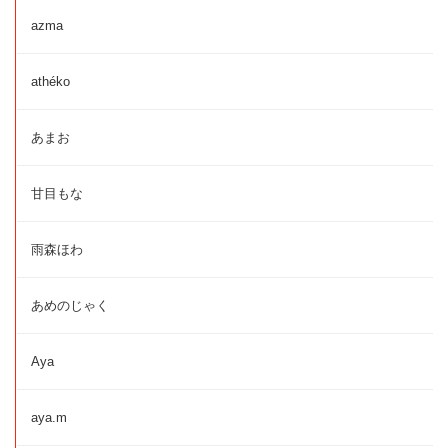
azma
athéko
あまお
甘目もな
雨森ほわ
あめのじゃく
Aya
aya.m