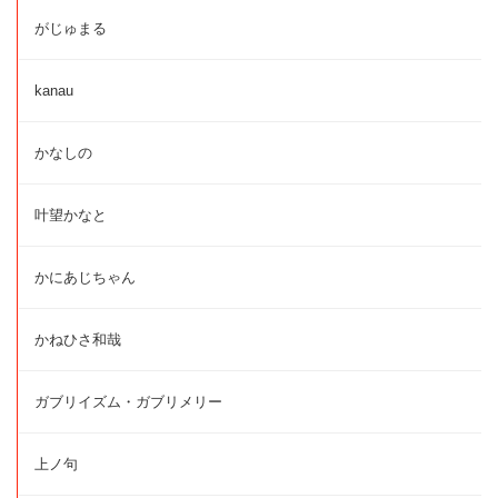
がじゅまる
kanau
かなしの
叶望かなと
かにあじちゃん
かねひさ和哉
ガブリイズム・ガブリメリー
上ノ句