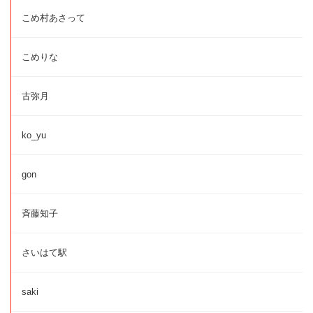
こめ村あさって
こめりな
古弥月
ko_yu
gon
斉藤知子
さいはて駅
saki