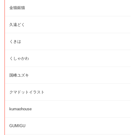
金猫銀猫
久遠どく
くきは
くしゃかわ
国峰ユズキ
クマドットイラスト
kumaohouse
GUMIGU