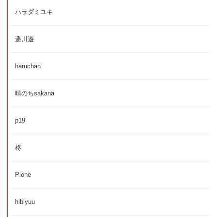
ハラダミユキ
遥川遊
haruchan
晴のちsakana
p19
柊
Pione
hibiyuu