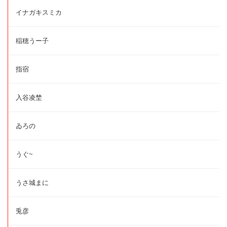
イナガキスミカ
稲穂うー子
指宿
入谷凌埜
ゐろの
うぐ~
うさ城まに
兎彦