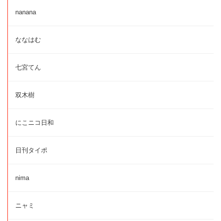
nanana
ななはむ
七宮てん
双木樹
にこニコ日和
日刊タイポ
nima
ニャミ