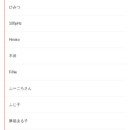
ひみつ
100pHz
Hiroko
不井
FiNe
ふーごろさん
ふじ子
豚箱ゑる子