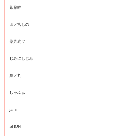
紫藤唯
四ノ宮しの
柴呉狗ヲ
じみにしじみ
鯱ノ丸
しゃふぁ
jami
SHON