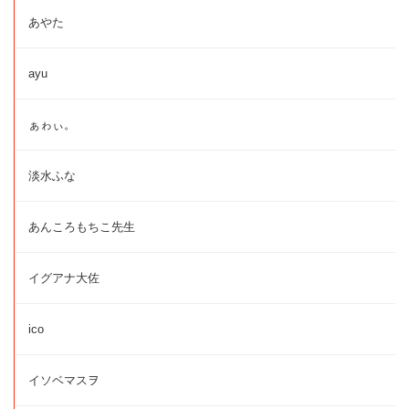
あやた
ayu
ぁゎぃ。
淡水ふな
あんころもちこ先生
イグアナ大佐
ico
イソベマスヲ