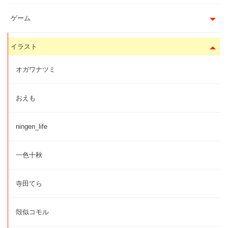
ゲーム
イラスト
オガワナツミ
おえも
ningen_life
一色十秋
寺田てら
殻似コモル