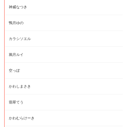
神威なつき
鴨月ゆの
カラシソエル
鴉月ルイ
空っぽ
かわしまさき
翡翠てう
かわむらけーき