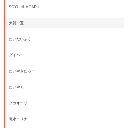
SOYU HI MOARU
大賀一五
だいだいふく
ダイバー
たいやきたろー
たいやく
タカオエリ
滝永エリナ