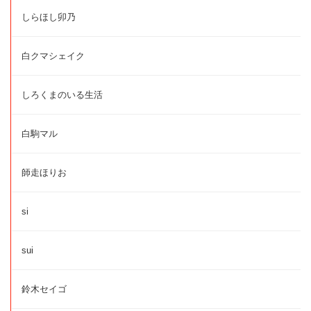
しらほし卯乃
白クマシェイク
しろくまのいる生活
白駒マル
師走ほりお
si
sui
鈴木セイゴ