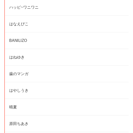
ハッピ~ワニワニ
はなえぴこ
BANILIZO
はねゆき
歯のマンガ
はやしうき
晴夏
原田ちあき