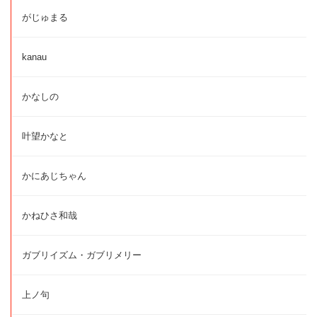
がじゅまる
kanau
かなしの
叶望かなと
かにあじちゃん
かねひさ和哉
ガブリイズム・ガブリメリー
上ノ句