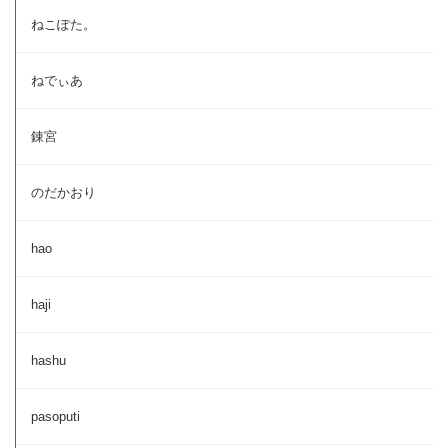
ねこぽた。
ねでぃあ
錬宮
のだかおり
hao
haji
hashu
pasoputi