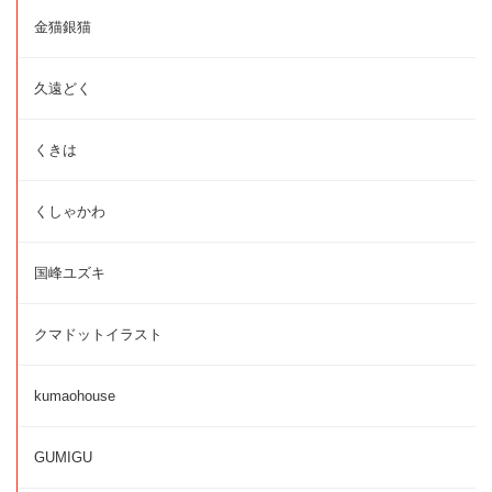
金猫銀猫
久遠どく
くきは
くしゃかわ
国峰ユズキ
クマドットイラスト
kumaohouse
GUMIGU