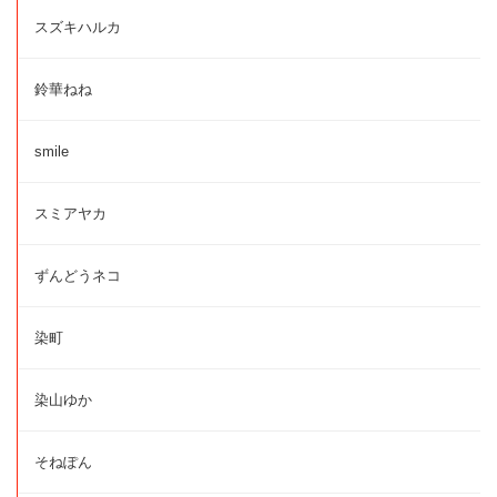
スズキハルカ
鈴華ねね
smile
スミアヤカ
ずんどうネコ
染町
染山ゆか
そねぽん