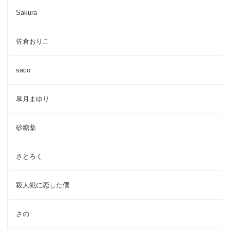
Sakura
佐倉おりこ
saco
皐月まゆり
砂糖薬
さとろく
殺人犯に恋した僕
さの