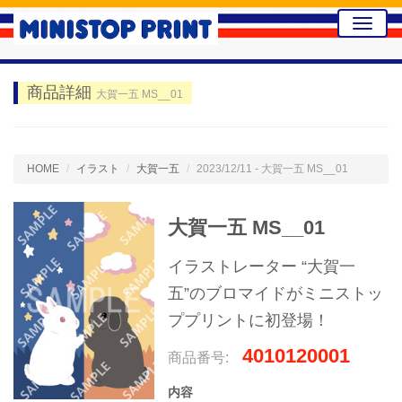
Toggle
naviga
商品詳細
大賀一五 MS__01
HOME
イラスト
大賀一五
2023/12/11 - 大賀一五 MS__01
大賀一五 MS__01
イラストレーター “大賀一
五”のブロマイドがミニストッ
ププリントに初登場！
4010120001
商品番号:
内容