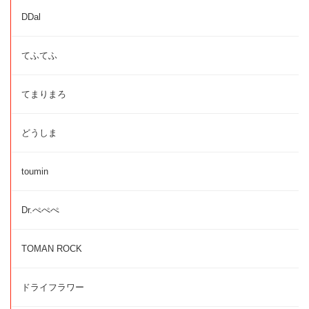
DDal
てふてふ
てまりまろ
どうしま
toumin
Dr.ぺぺぺ
TOMAN ROCK
ドライフラワー