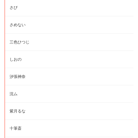
さび
さめない
三色ひつじ
しおの
汐張神奈
沈ム
紫月るな
十筆斎