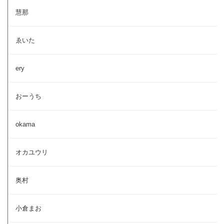
慧那
ゑいた
ery
おーうち
okama
オカユウリ
奥村
小倉まお