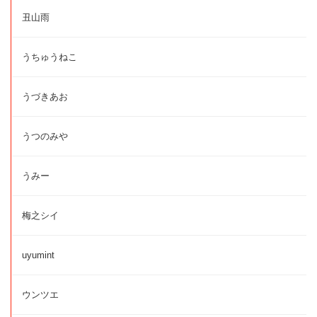
丑山雨
うちゅうねこ
うづきあお
うつのみや
うみー
梅之シイ
uyumint
ウンツエ