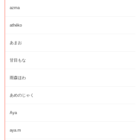
azma
athéko
あまお
甘目もな
雨森ほわ
あめのじゃく
Aya
aya.m