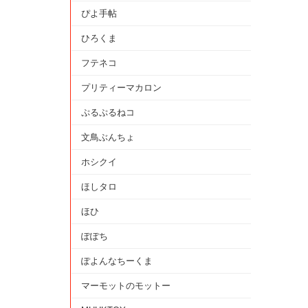
ぴよ手帖
ひろくま
フテネコ
プリティーマカロン
ぷるぷるねコ
文鳥ぶんちょ
ホシクイ
ほしタロ
ほひ
ぽぽち
ぽよんなちーくま
マーモットのモットー