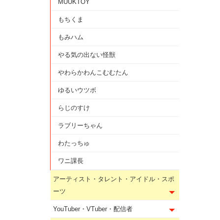
MUUKTOY
もちくま
もみハム
やる気の出ない怪獣
やわらかわんこむむたん
ゆるいウツボ
らじのすけ
ラブリーちゃん
わたっちゅ
ワニ課長
アーティスト・タレント・アイドル・スポ
ーツ
YouTuber・VTuber・配信者