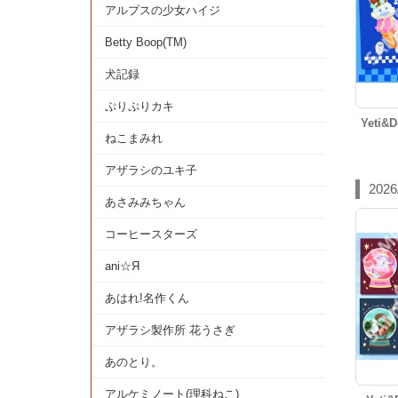
アルプスの少女ハイジ
Betty Boop(TM)
犬記録
ぷりぷりカキ
Yeti
ねこまみれ
アザラシのユキ子
202
あさみみちゃん
コーヒースターズ
ani☆Я
あはれ!名作くん
アザラシ製作所 花うさぎ
あのとり。
アルケミノート(理科ねこ)