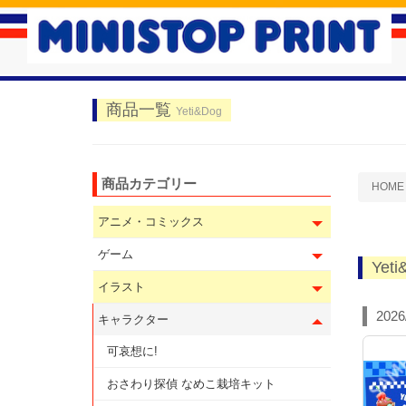
商品一覧
Yeti&Dog
商品カテゴリー
HOME
アニメ・コミックス
ゲーム
Yeti
イラスト
202
キャラクター
可哀想に!
おさわり探偵 なめこ栽培キット