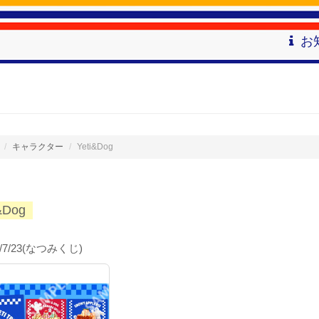
お
キャラクター
Yeti&Dog
&Dog
6/7/23(なつみくじ)