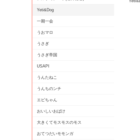
Yeti
Yeti&Dog
一期一会
うおマロ
うさぎ
うさぎ帝国
USAPI
うんたねこ
うんちのンチ
エビちゃん
おいしいおばけ
大きくてモスモスのモス
おてつだいモモンガ