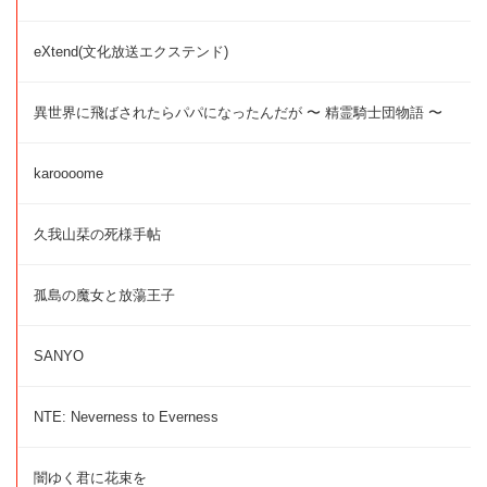
eXtend(文化放送エクステンド)
異世界に飛ばされたらパパになったんだが 〜 精霊騎士団物語 〜
karoooome
久我山栞の死様手帖
孤島の魔女と放蕩王子
SANYO
NTE: Neverness to Everness
闇ゆく君に花束を