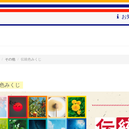
お
その他
伝統色みくじ
色みくじ