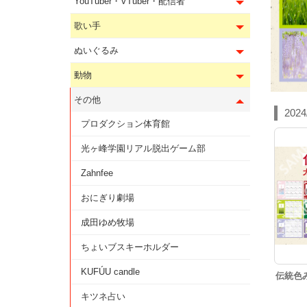
YouTuber・VTuber・配信者
歌い手
ぬいぐるみ
動物
その他
2024
プロダクション体育館
光ヶ峰学園リアル脱出ゲーム部
Zahnfee
おにぎり劇場
成田ゆめ牧場
ちょいブスキーホルダー
KUFÚU candle
伝統色み
キツネ占い