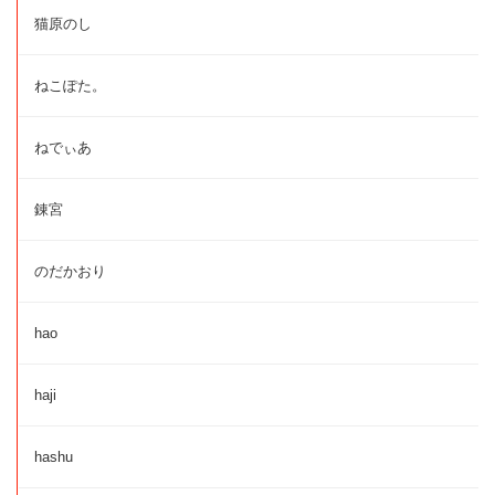
猫原のし
ねこぽた。
ねでぃあ
錬宮
のだかおり
hao
haji
hashu