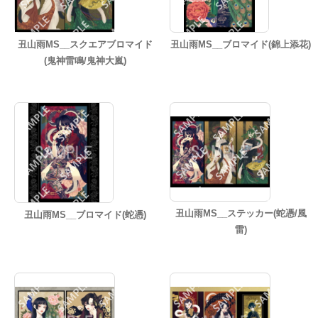
丑山雨MS__スクエアブロマイド
丑山雨MS__ブロマイド(錦上添花)
(鬼神雷鳴/鬼神大嵐)
丑山雨MS__ステッカー(蛇憑/風
丑山雨MS__ブロマイド(蛇憑)
雷)