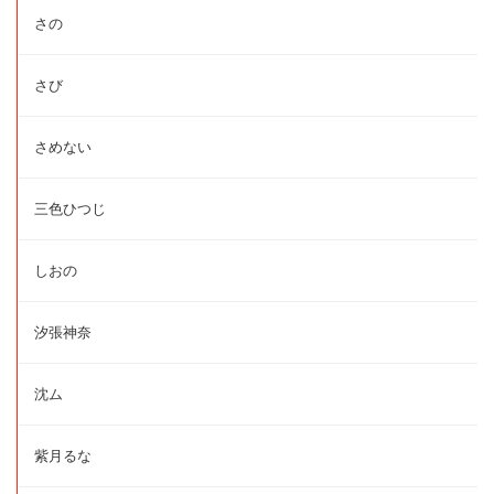
さの
さび
さめない
三色ひつじ
しおの
汐張神奈
沈ム
紫月るな