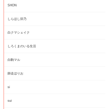
SHON
しらほし卯乃
白クマシェイク
しろくまのいる生活
白駒マル
師走ほりお
si
sui