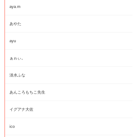
aya.m
あやた
ayu
ぁゎぃ。
淡水ふな
あんころもちこ先生
イグアナ大佐
ico