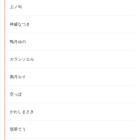
上ノ句
神威なつき
鴨月ゆの
カラシソエル
鴉月ルイ
空っぽ
かわしまさき
翡翠てう