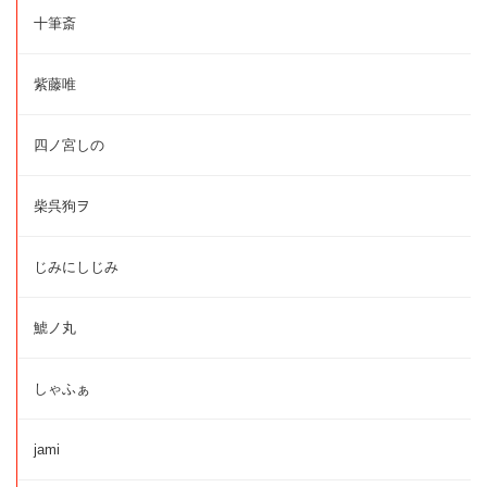
十筆斎
紫藤唯
四ノ宮しの
柴呉狗ヲ
じみにしじみ
鯱ノ丸
しゃふぁ
jami