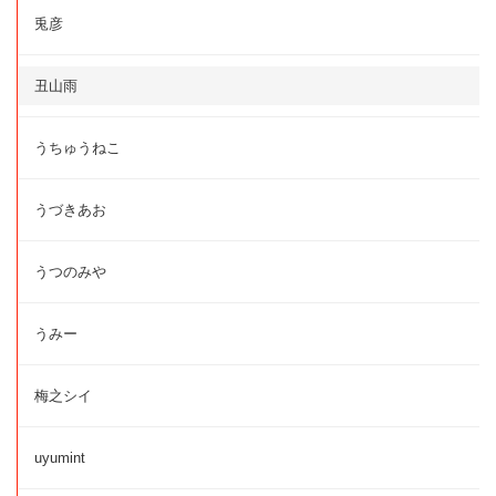
兎彦
丑山雨
うちゅうねこ
うづきあお
うつのみや
うみー
梅之シイ
uyumint