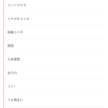
イソベマスヲ
イナガキスミカ
稲穂うー子
指宿
入谷凌埜
ゐろの
うぐ~
うさ城まに