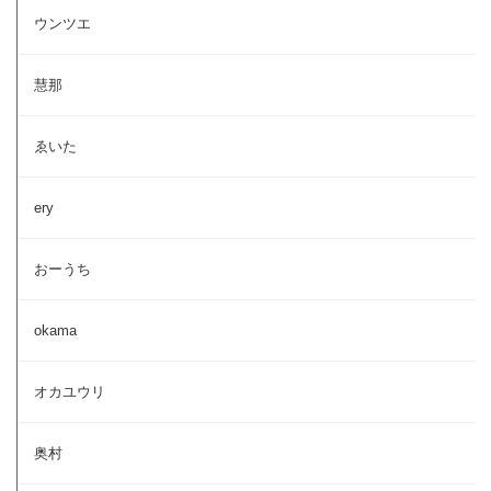
ウンツエ
慧那
ゑいた
ery
おーうち
okama
オカユウリ
奥村