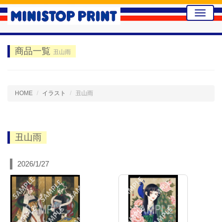
Toggle
naviga
商品一覧
丑山雨
HOME
イラスト
丑山雨
丑山雨
2026/1/27