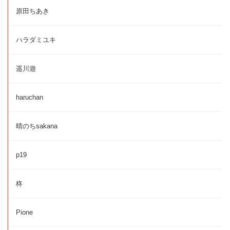
原田ちあき
ハラダミユキ
遥川遊
haruchan
晴のちsakana
p19
柊
Pione