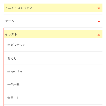
アニメ・コミックス
ゲーム
イラスト
オガワナツミ
おえも
ningen_life
一色十秋
寺田てら