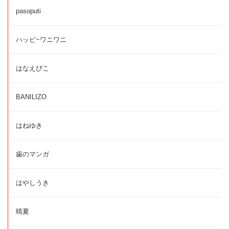
pasoputi
ハッピ~ワニワニ
はなえぴこ
BANILIZO
はねゆき
歯のマンガ
はやしうき
晴夏