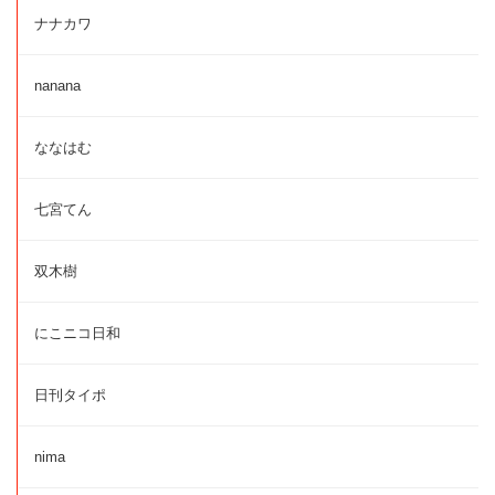
ナナカワ
nanana
ななはむ
七宮てん
双木樹
にこニコ日和
日刊タイポ
nima