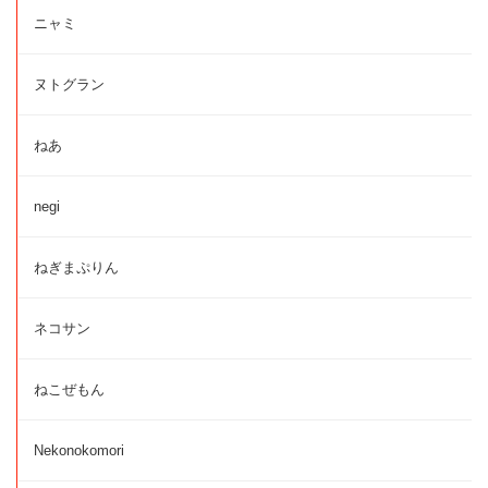
ニャミ
ヌトグラン
ねあ
negi
ねぎまぷりん
ネコサン
ねこぜもん
Nekonokomori