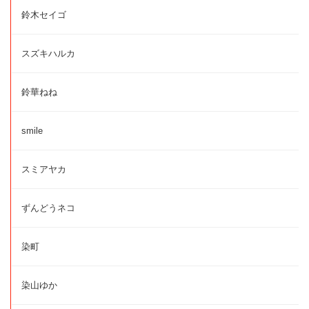
鈴木セイゴ
スズキハルカ
鈴華ねね
smile
スミアヤカ
ずんどうネコ
染町
染山ゆか