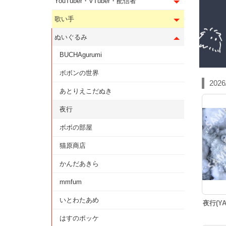
YouTuber・VTuber・配信者
歌い手
ぬいぐるみ
BUCHAgurumi
ボボンの世界
2026
あとりえこだぬき
夜行
ボボの部屋
猫原商店
かんだあきら
mmfum
いとわたあめ
夜行(Y
はすのポッケ