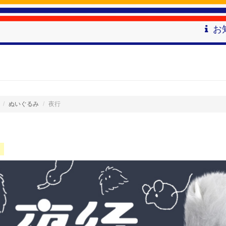
お
ぬいぐるみ
夜行