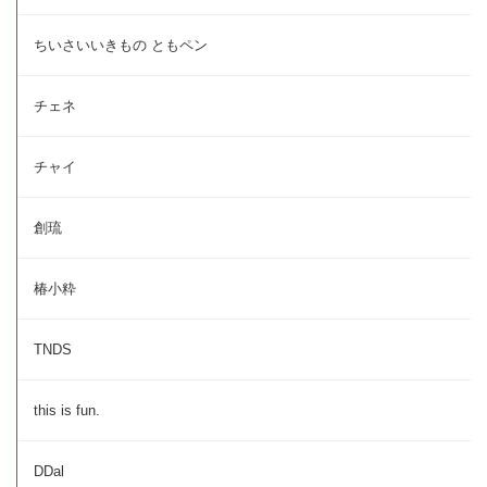
ちいさいいきもの ともペン
チェネ
チャイ
創琉
椿小粋
TNDS
this is fun.
DDal