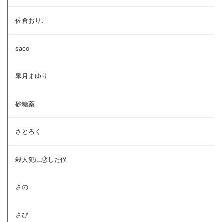
佐倉おりこ
saco
皐月まゆり
砂糖薬
さとろく
殺人犯に恋した僕
さの
さび