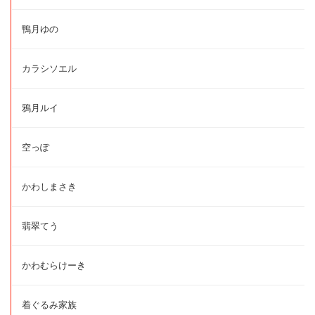
鴨月ゆの
カラシソエル
鴉月ルイ
空っぽ
かわしまさき
翡翠てう
かわむらけーき
着ぐるみ家族