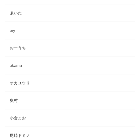
ゑいた
ery
おーうち
okama
オカユウリ
奥村
小倉まお
尾崎ドミノ