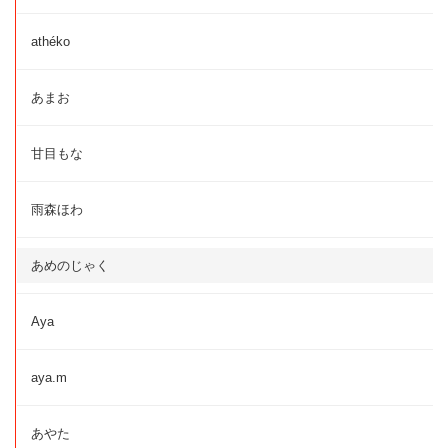
athéko
あまお
甘目もな
雨森ほわ
あめのじゃく
Aya
aya.m
あやた