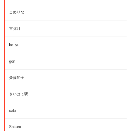
こめりな
古弥月
ko_yu
gon
斉藤知子
さいはて駅
saki
Sakura