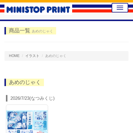
Toggle
naviga
商品一覧
あめのじゃく
HOME
イラスト
あめのじゃく
あめのじゃく
2026/7/23(なつみくじ)