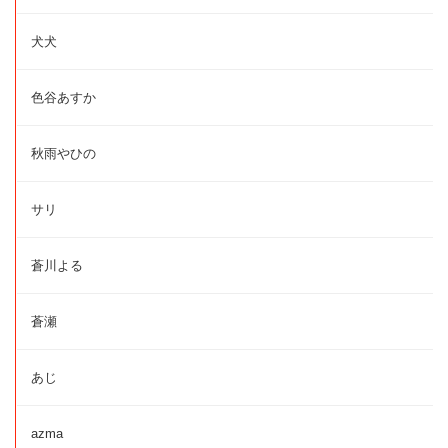
犬犬
色谷あすか
秋雨やひの
サリ
蒼川よる
蒼瀬
あじ
azma