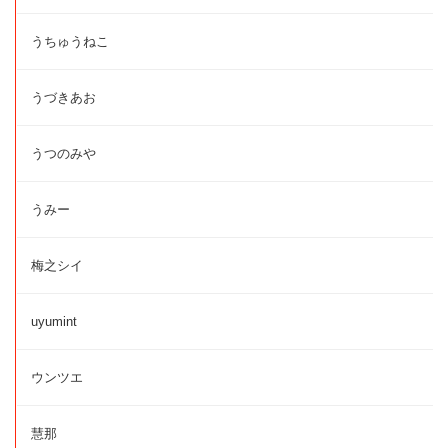
うちゅうねこ
うづきあお
うつのみや
うみー
梅之シイ
uyumint
ウンツエ
慧那