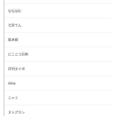
ななはむ
七宮てん
双木樹
にこニコ日和
日刊タイポ
nima
ニャミ
ヌトグラン