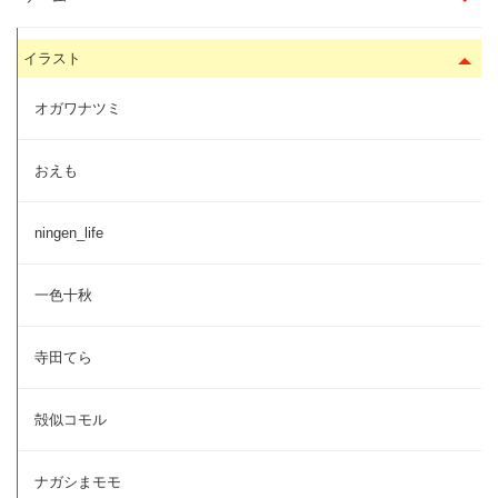
イラスト
オガワナツミ
おえも
ningen_life
一色十秋
寺田てら
殻似コモル
ナガシまモモ