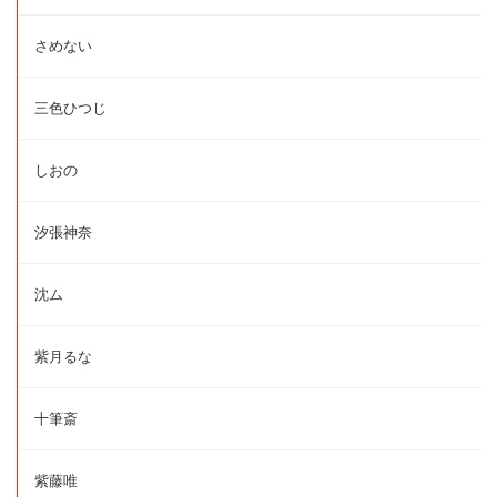
さめない
三色ひつじ
しおの
汐張神奈
沈ム
紫月るな
十筆斎
紫藤唯