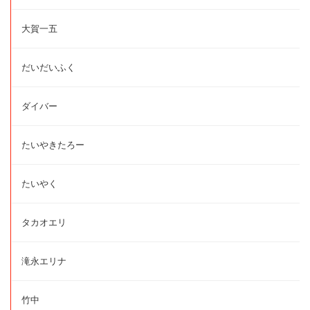
大賀一五
だいだいふく
ダイバー
たいやきたろー
たいやく
タカオエリ
滝永エリナ
竹中