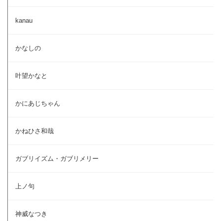
kanau
かなしの
叶望かなと
かにあじちゃん
かねひさ和哉
ガブリイズム・ガブリメリー
上ノ句
神威なつき