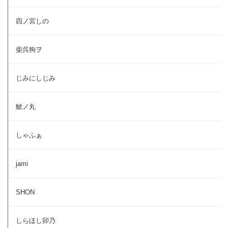
四ノ宮しの
柴呉狗ヲ
じみにしじみ
鯱ノ丸
しゃふぁ
jami
SHON
しらほし卯乃