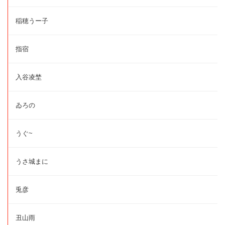
稲穂うー子
指宿
入谷凌埜
ゐろの
うぐ~
うさ城まに
兎彦
丑山雨