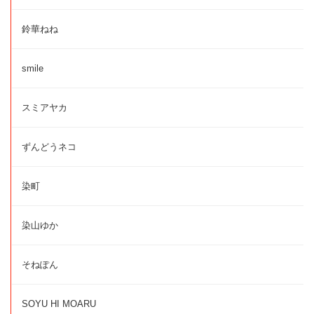
鈴華ねね
smile
スミアヤカ
ずんどうネコ
染町
染山ゆか
そねぽん
SOYU HI MOARU