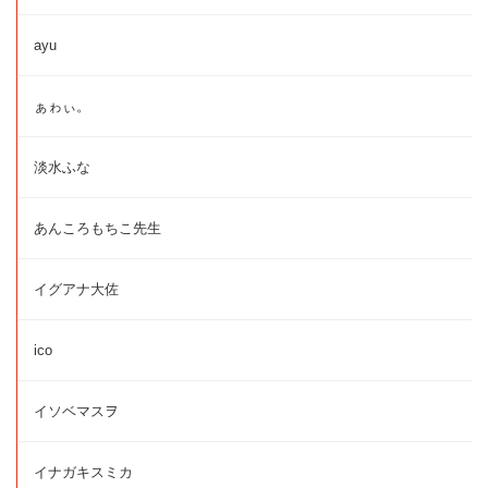
ayu
ぁゎぃ。
淡水ふな
あんころもちこ先生
イグアナ大佐
ico
イソベマスヲ
イナガキスミカ