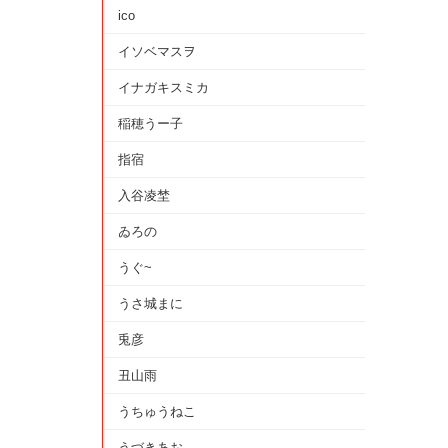
ico
イソベマスヲ
イナガキスミカ
稲穂うー子
指宿
入谷凌埜
ゐろの
うぐ~
うさ城まに
兎彦
丑山雨
うちゅうねこ
うづきあお