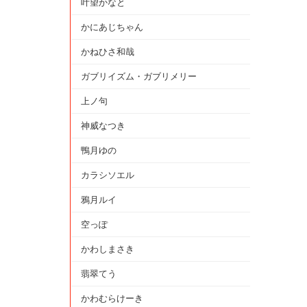
叶望かなと
かにあじちゃん
かねひさ和哉
ガブリイズム・ガブリメリー
上ノ句
神威なつき
鴨月ゆの
カラシソエル
鴉月ルイ
空っぽ
かわしまさき
翡翠てう
かわむらけーき