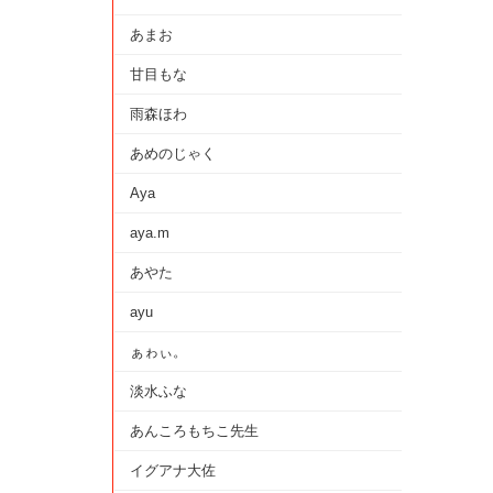
あまお
甘目もな
雨森ほわ
あめのじゃく
Aya
aya.m
あやた
ayu
ぁゎぃ。
淡水ふな
あんころもちこ先生
イグアナ大佐