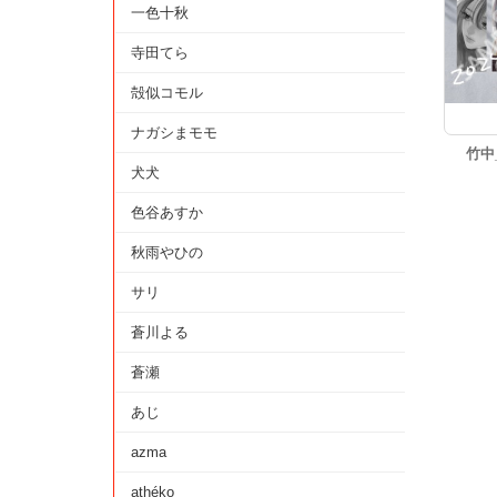
一色十秋
寺田てら
殻似コモル
ナガシまモモ
竹中
犬犬
色谷あすか
秋雨やひの
サリ
蒼川よる
蒼瀬
あじ
azma
athéko