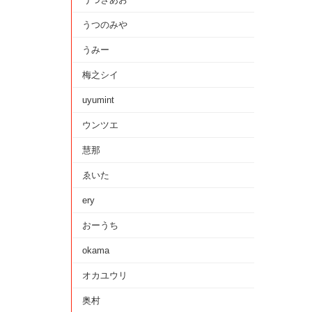
うつのみや
うみー
梅之シイ
uyumint
ウンツエ
慧那
ゑいた
ery
おーうち
okama
オカユウリ
奥村