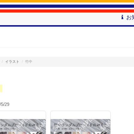
お
イラスト
竹中
/5/29