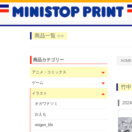
商品一覧
竹中
商品カテゴリー
HOME
アニメ・コミックス
ゲーム
竹中
イラスト
2024
オガワナツミ
おえも
ningen_life