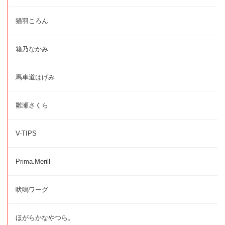
猫羽ころん
箱乃なかみ
馬車道はげみ
雛瀬さくら
V-TIPS
Prima.Merill
吠鳴ワーグ
ほがらかなやつら。