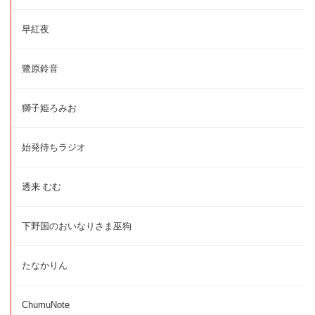
早紅夜
鷺原鈴音
獅子姫ろみお
始発待ちラジオ
透来 むむ
下野国のおいなりさま巫狗
たなかりん
ChumuNote