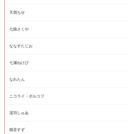
天我ちせ
七狼さくや
ななすたじお
七瀬ねけぴ
なれたん
ニコライ・ボルコフ
濡羽しゅあ
猫音すず