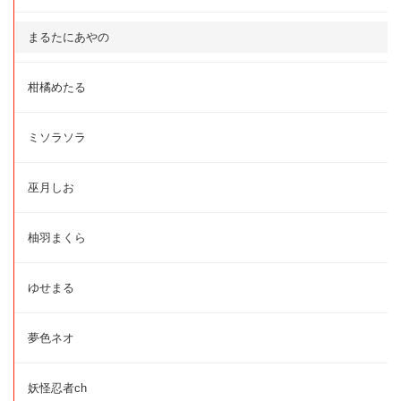
まるたにあやの
柑橘めたる
ミソラソラ
巫月しお
柚羽まくら
ゆせまる
夢色ネオ
妖怪忍者ch