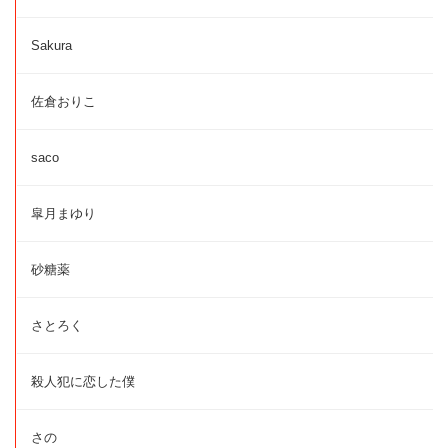
Sakura
佐倉おりこ
saco
皐月まゆり
砂糖薬
さとろく
殺人犯に恋した僕
さの