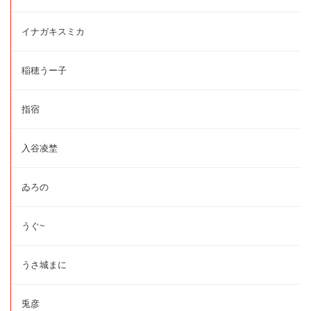
イナガキスミカ
稲穂うー子
指宿
入谷凌埜
ゐろの
うぐ~
うさ城まに
兎彦