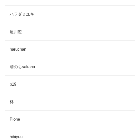
ハラダミユキ
遥川遊
haruchan
晴のちsakana
p19
柊
Pione
hibiyuu