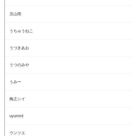
丑山雨
うちゅうねこ
うづきあお
うつのみや
うみー
梅之シイ
uyumint
ウンツエ