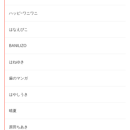
ハッピ~ワニワニ
はなえぴこ
BANILIZO
はねゆき
歯のマンガ
はやしうき
晴夏
原田ちあき