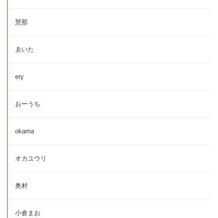
慧那
ゑいた
ery
おーうち
okama
オカユウリ
奥村
小倉まお