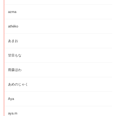
azma
athéko
あまお
甘目もな
雨森ほわ
あめのじゃく
Aya
aya.m