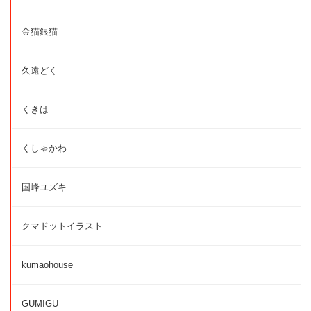
金猫銀猫
久遠どく
くきは
くしゃかわ
国峰ユズキ
クマドットイラスト
kumaohouse
GUMIGU