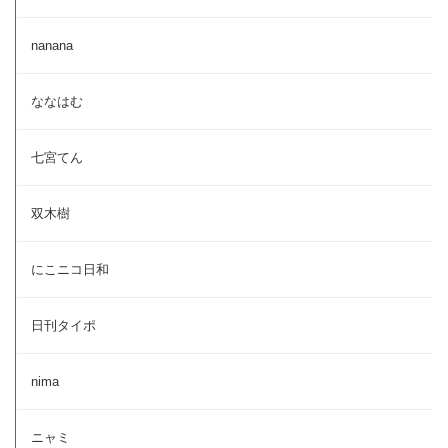
nanana
ななはむ
七宮てん
双木樹
にこニコ日和
日刊タイポ
nima
ニャミ