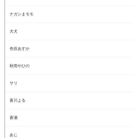
ナガシまモモ
犬犬
色谷あすか
秋雨やひの
サリ
蒼川よる
蒼瀬
あじ