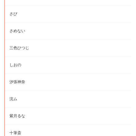
さび
さめない
三色ひつじ
しおの
汐張神奈
沈ム
紫月るな
十筆斎