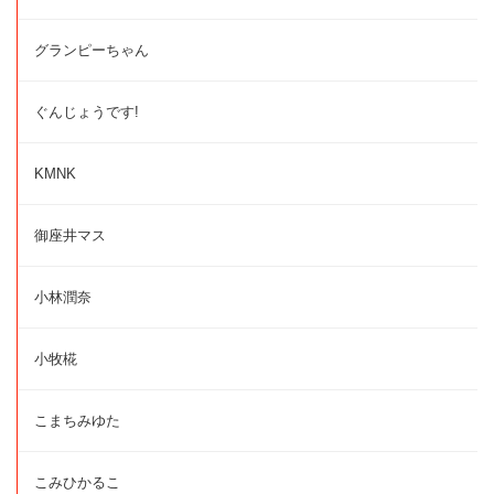
グランピーちゃん
ぐんじょうです!
KMNK
御座井マス
小林潤奈
小牧椛
こまちみゆた
こみひかるこ