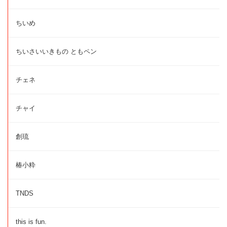
ちいめ
ちいさいいきもの ともペン
チェネ
チャイ
創琉
椿小粋
TNDS
this is fun.