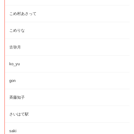
こめ村あさって
こめりな
古弥月
ko_yu
gon
斉藤知子
さいはて駅
saki