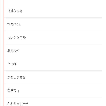
神威なつき
鴨月ゆの
カラシソエル
鴉月ルイ
空っぽ
かわしまさき
翡翠てう
かわむらけーき