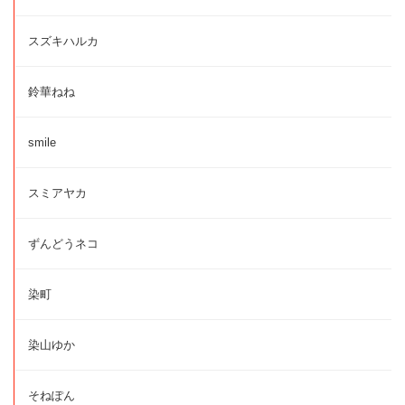
スズキハルカ
鈴華ねね
smile
スミアヤカ
ずんどうネコ
染町
染山ゆか
そねぽん