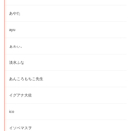
あやた
ayu
ぁゎぃ。
淡水ふな
あんころもちこ先生
イグアナ大佐
ico
イソベマスヲ