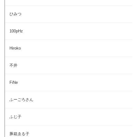
ひみつ
100pHz
Hiroko
不井
FiNe
ふーごろさん
ふじ子
豚箱ゑる子