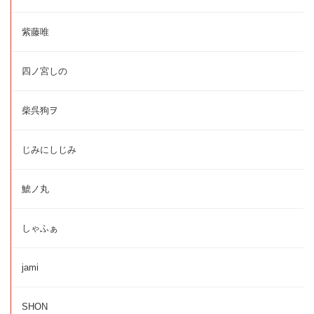
紫藤唯
四ノ宮しの
柴呉狗ヲ
じみにしじみ
鯱ノ丸
しゃふぁ
jami
SHON