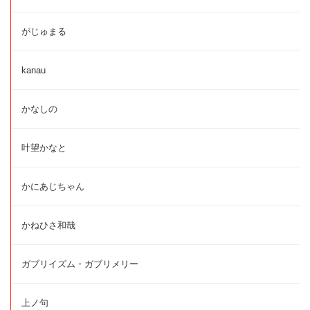
がじゅまる
kanau
かなしの
叶望かなと
かにあじちゃん
かねひさ和哉
ガブリイズム・ガブリメリー
上ノ句