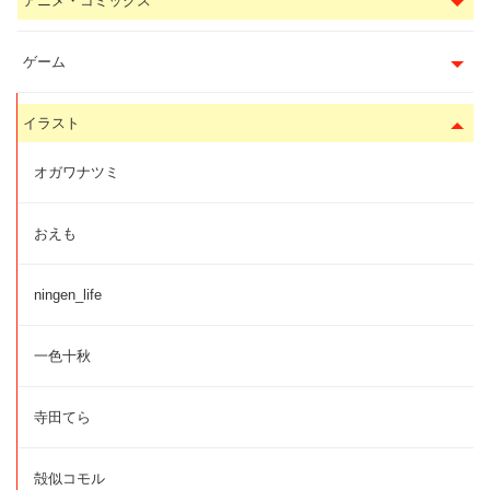
アニメ・コミックス
ゲーム
イラスト
オガワナツミ
おえも
ningen_life
一色十秋
寺田てら
殻似コモル