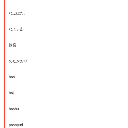
ねこぽた。
ねでぃあ
錬宮
のだかおり
hao
haji
hashu
pasoputi