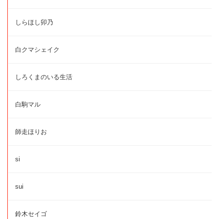
しらほし卯乃
白クマシェイク
しろくまのいる生活
白駒マル
師走ほりお
si
sui
鈴木セイゴ