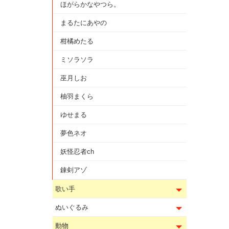
ほがらかなやつら。
まるたにあやの
柑橘めたる
ミソラソラ
巫月しお
柚羽まくら
ゆせまる
夢色ネオ
妖怪忍者ch
錬剣アゾ
歌い手
ぬいぐるみ
動物