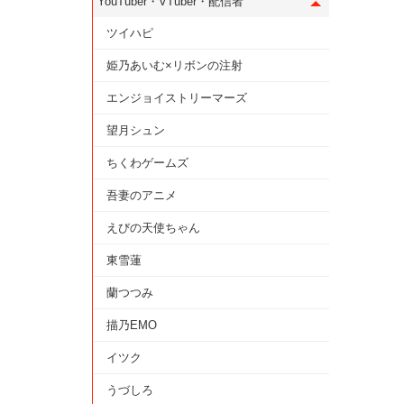
YouTuber・VTuber・配信者
ツイハピ
姫乃あいむ×リボンの注射
エンジョイストリーマーズ
望月シュン
ちくわゲームズ
吾妻のアニメ
えびの天使ちゃん
東雪蓮
蘭つつみ
描乃EMO
イツク
うづしろ