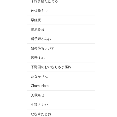
子招き猫たたまる
佐佐咲キキ
早紅夜
鷺原鈴音
獅子姫ろみお
始発待ちラジオ
透来 むむ
下野国のおいなりさま巫狗
たなかりん
ChumuNote
天我ちせ
七狼さくや
ななすたじお