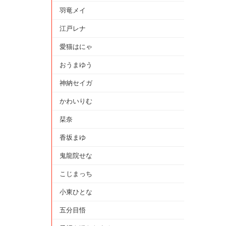
羽竜メイ
江戸レナ
愛猫はにゃ
おうまゆう
神納セイガ
かわいりむ
栞奈
香坂まゆ
鬼龍院せな
こじまっち
小東ひとな
五分目悟