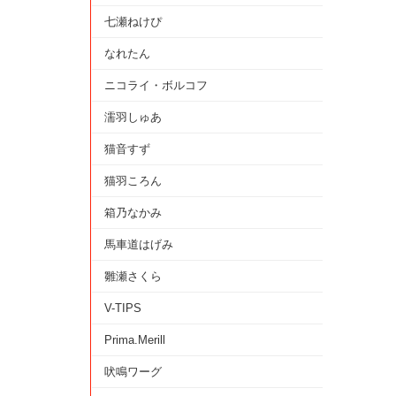
七瀬ねけぴ
なれたん
ニコライ・ボルコフ
濡羽しゅあ
猫音すず
猫羽ころん
箱乃なかみ
馬車道はげみ
雛瀬さくら
V-TIPS
Prima.Merill
吠鳴ワーグ