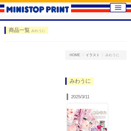
Toggle
naviga
商品一覧
みわうに
HOME
イラスト
みわうに
みわうに
2025/3/11