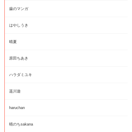
歯のマンガ
はやしうき
晴夏
原田ちあき
ハラダミユキ
遥川遊
haruchan
晴のちsakana