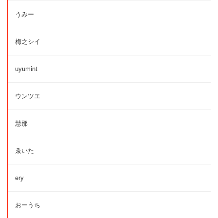
うみー
梅之シイ
uyumint
ウンツエ
慧那
ゑいた
ery
おーうち