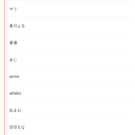
サリ
蒼川よる
蒼瀬
あじ
azma
athéko
あまお
甘目もな