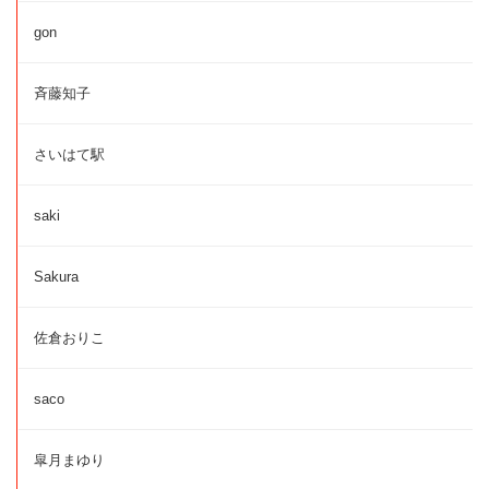
gon
斉藤知子
さいはて駅
saki
Sakura
佐倉おりこ
saco
皐月まゆり