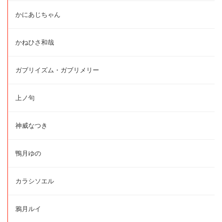
かにあじちゃん
かねひさ和哉
ガブリイズム・ガブリメリー
上ノ句
神威なつき
鴨月ゆの
カラシソエル
鴉月ルイ