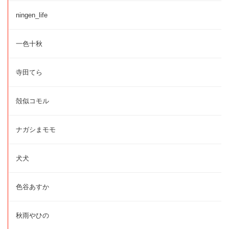
ningen_life
一色十秋
寺田てら
殻似コモル
ナガシまモモ
犬犬
色谷あすか
秋雨やひの