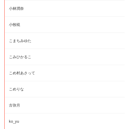
小林潤奈
小牧椛
こまちみゆた
こみひかるこ
こめ村あさって
こめりな
古弥月
ko_yu