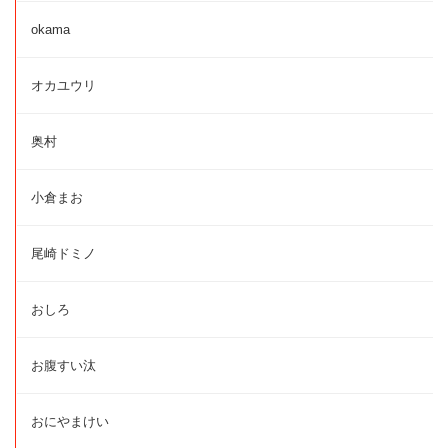
okama
オカユウリ
奥村
小倉まお
尾崎ドミノ
おしろ
お腹すい汰
おにやまけい