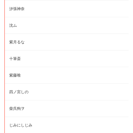
汐張神奈
沈ム
紫月るな
十筆斎
紫藤唯
四ノ宮しの
柴呉狗ヲ
じみにしじみ