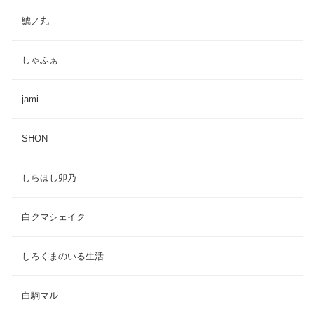
鯱ノ丸
しゃふぁ
jami
SHON
しらほし卯乃
白クマシェイク
しろくまのいる生活
白駒マル