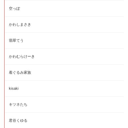
空っぽ
かわしまさき
翡翠てう
かわむらけーき
着ぐるみ家族
kisaki
キツネたち
君谷くゆる