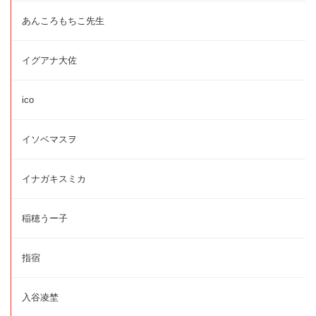
あんころもちこ先生
イグアナ大佐
ico
イソベマスヲ
イナガキスミカ
稲穂うー子
指宿
入谷凌埜