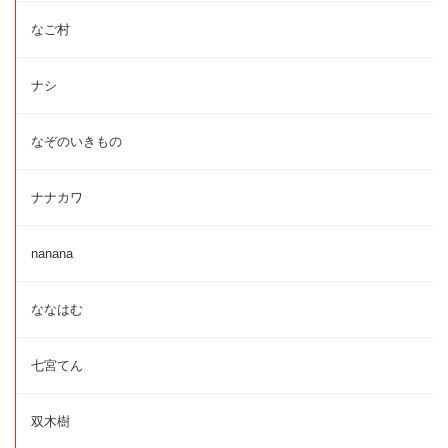
なご村
ナシ
なぞのいきもの
ナナカワ
nanana
ななはむ
七宮てん
双木樹