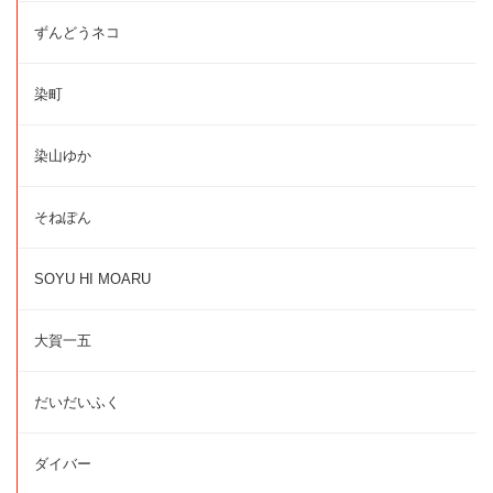
ずんどうネコ
染町
染山ゆか
そねぽん
SOYU HI MOARU
大賀一五
だいだいふく
ダイバー