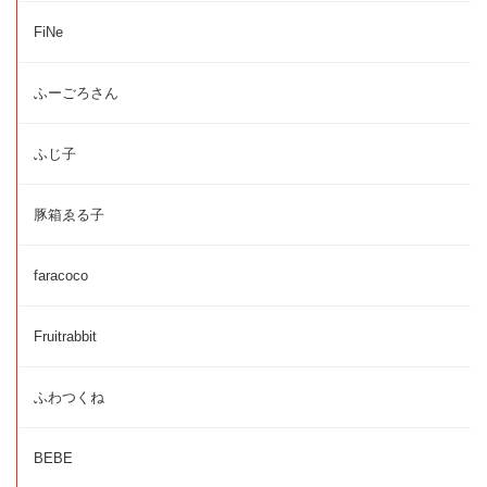
FiNe
ふーごろさん
ふじ子
豚箱ゑる子
faracoco
Fruitrabbit
ふわつくね
BEBE