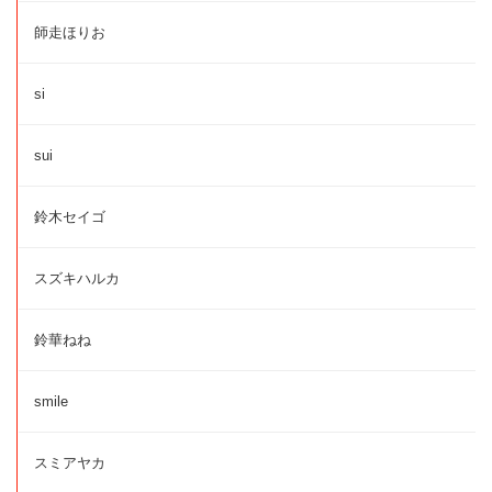
師走ほりお
si
sui
鈴木セイゴ
スズキハルカ
鈴華ねね
smile
スミアヤカ