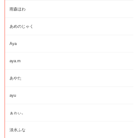
雨森ほわ
あめのじゃく
Aya
aya.m
あやた
ayu
ぁゎぃ。
淡水ふな