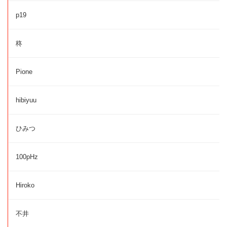
p19
柊
Pione
hibiyuu
ひみつ
100pHz
Hiroko
不井