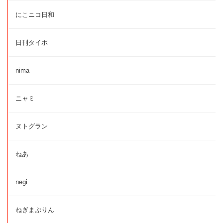
にこニコ日和
日刊タイポ
nima
ニャミ
ヌトグラン
ねあ
negi
ねぎまぷりん