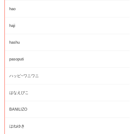
hao
haji
hashu
pasoputi
ハッピ~ワニワニ
はなえぴこ
BANILIZO
はねゆき