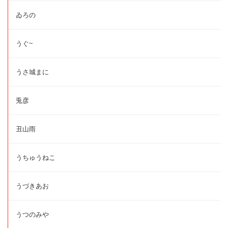
ゐろの
うぐ~
うさ城まに
兎彦
丑山雨
うちゅうねこ
うづきあお
うつのみや