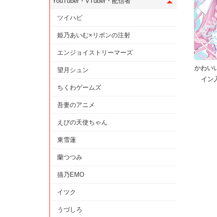
YouTuber・VTuber・配信者
ツイハピ
姫乃あいむ×リボンの注射
エンジョイストリーマーズ
かわいい
望月シュン
イン
ちくわゲームズ
吾妻のアニメ
えびの天使ちゃん
東雪蓮
蘭つつみ
描乃EMO
イツク
うづしろ