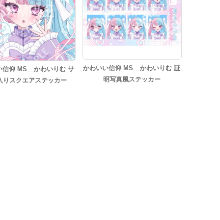
かわいい信仰 MS__かわいりむ 証
信仰 MS__かわいりむ サ
明写真風ステッカー
入りスクエアステッカー