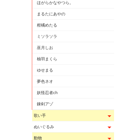
ほがらかなやつら。
まるたにあやの
柑橘めたる
ミソラソラ
巫月しお
柚羽まくら
ゆせまる
夢色ネオ
妖怪忍者ch
錬剣アゾ
歌い手
ぬいぐるみ
動物