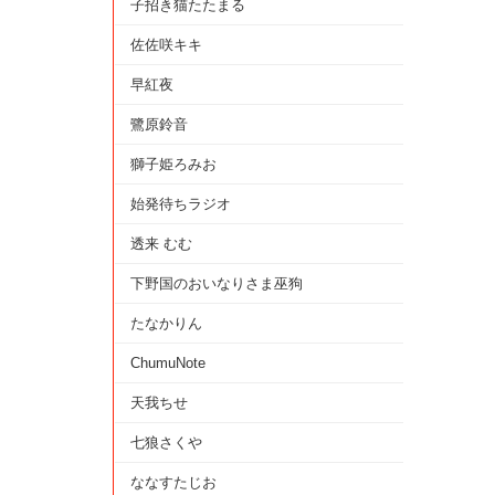
子招き猫たたまる
佐佐咲キキ
早紅夜
鷺原鈴音
獅子姫ろみお
始発待ちラジオ
透来 むむ
下野国のおいなりさま巫狗
たなかりん
ChumuNote
天我ちせ
七狼さくや
ななすたじお