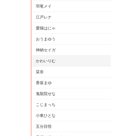
羽竜メイ
江戸レナ
愛猫はにゃ
おうまゆう
神納セイガ
かわいりむ
栞奈
香坂まゆ
鬼龍院せな
こじまっち
小東ひとな
五分目悟