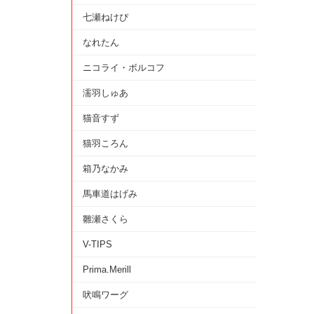
七瀬ねけぴ
なれたん
ニコライ・ボルコフ
濡羽しゅあ
猫音すず
猫羽ころん
箱乃なかみ
馬車道はげみ
雛瀬さくら
V-TIPS
Prima.Merill
吠鳴ワーグ