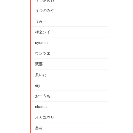
うつのみや
うみー
梅之シイ
uyumint
ウンツエ
慧那
ゑいた
ery
おーうち
okama
オカユウリ
奥村