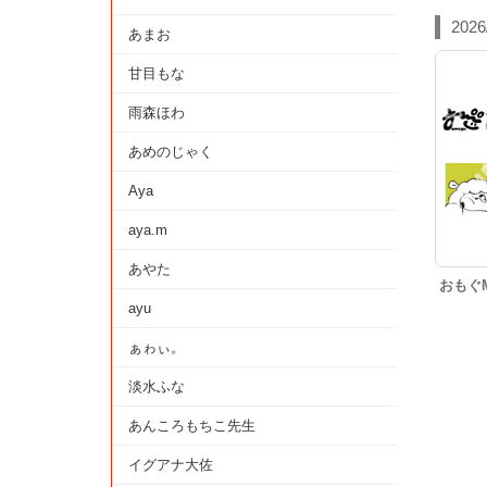
202
あまお
甘目もな
雨森ほわ
あめのじゃく
Aya
aya.m
あやた
おもぐM
ayu
ぁゎぃ。
淡水ふな
あんころもちこ先生
イグアナ大佐