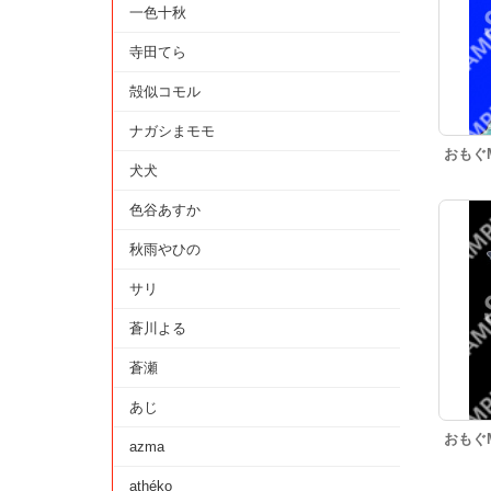
一色十秋
寺田てら
殻似コモル
ナガシまモモ
おもぐ
犬犬
色谷あすか
秋雨やひの
サリ
蒼川よる
蒼瀬
あじ
おもぐ
azma
athéko