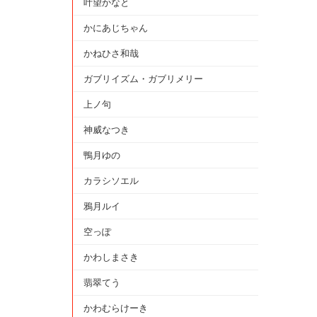
叶望かなと
かにあじちゃん
かねひさ和哉
ガブリイズム・ガブリメリー
上ノ句
神威なつき
鴨月ゆの
カラシソエル
鴉月ルイ
空っぽ
かわしまさき
翡翠てう
かわむらけーき