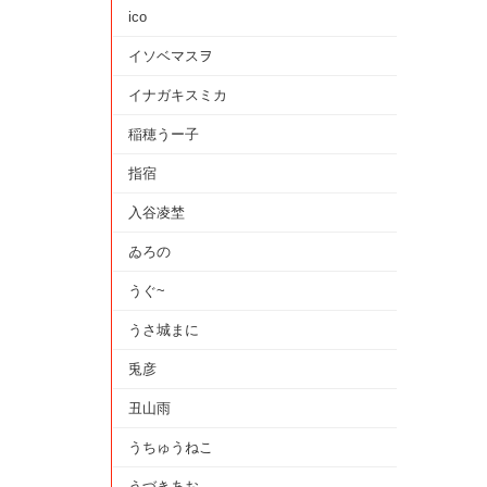
ico
イソベマスヲ
イナガキスミカ
稲穂うー子
指宿
入谷凌埜
ゐろの
うぐ~
うさ城まに
兎彦
丑山雨
うちゅうねこ
うづきあお