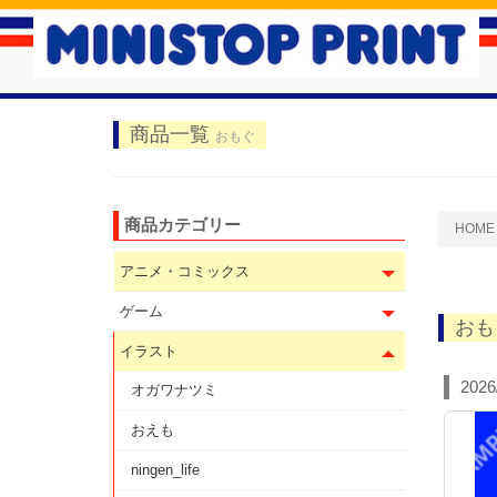
商品一覧
おもぐ
商品カテゴリー
HOME
アニメ・コミックス
ゲーム
おも
イラスト
2026
オガワナツミ
おえも
ningen_life