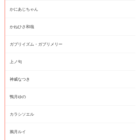
かにあじちゃん
かねひさ和哉
ガブリイズム・ガブリメリー
上ノ句
神威なつき
鴨月ゆの
カラシソエル
鴉月ルイ