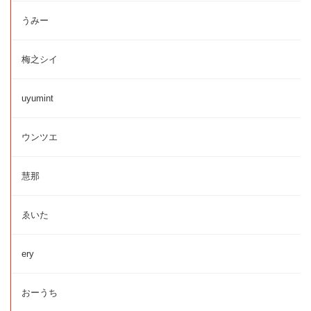
うみー
梅之シイ
uyumint
ウンツエ
慧那
ゑいた
ery
おーうち