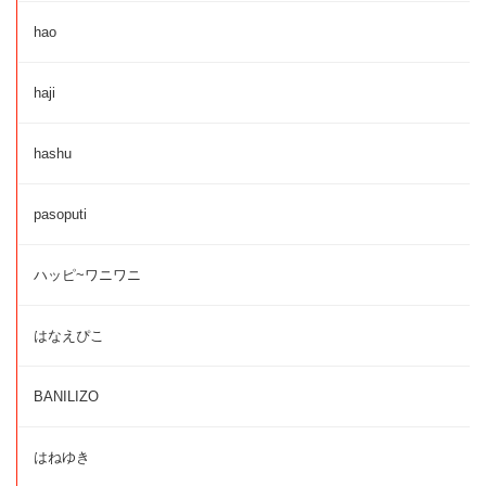
hao
haji
hashu
pasoputi
ハッピ~ワニワニ
はなえぴこ
BANILIZO
はねゆき