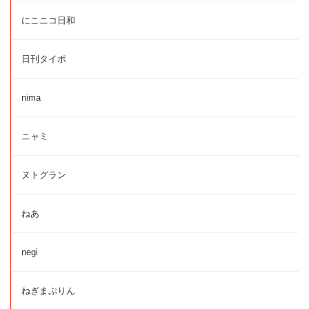
にこニコ日和
日刊タイポ
nima
ニャミ
ヌトグラン
ねあ
negi
ねぎまぷりん