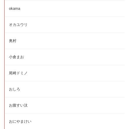
okama
オカユウリ
奥村
小倉まお
尾崎ドミノ
おしろ
お腹すい汰
おにやまけい