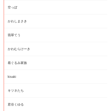
空っぽ
かわしまさき
翡翠てう
かわむらけーき
着ぐるみ家族
kisaki
キツネたち
君谷くゆる