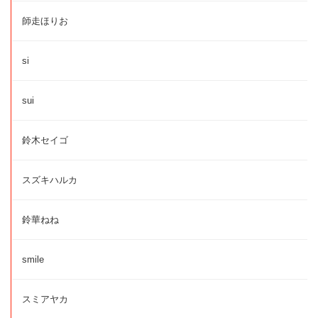
師走ほりお
si
sui
鈴木セイゴ
スズキハルカ
鈴華ねね
smile
スミアヤカ