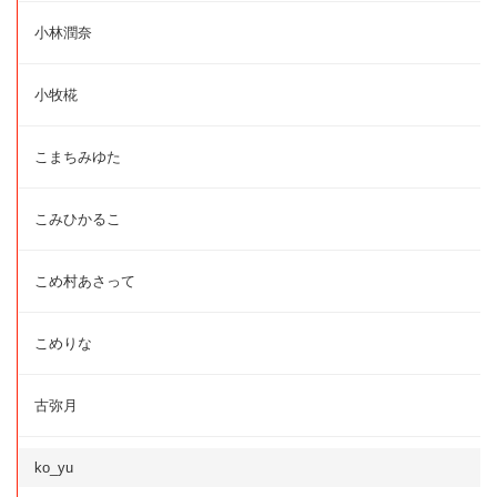
小林潤奈
小牧椛
こまちみゆた
こみひかるこ
こめ村あさって
こめりな
古弥月
ko_yu