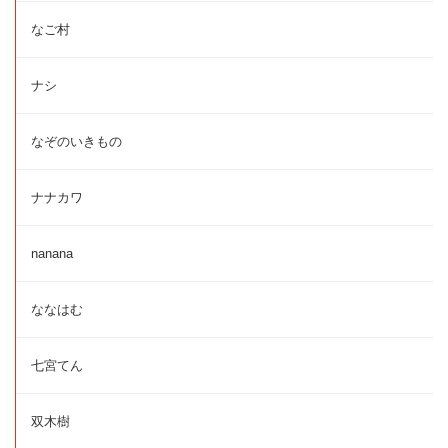
なご村
ナシ
なぞのいきもの
ナナカワ
nanana
ななはむ
七宮てん
双木樹