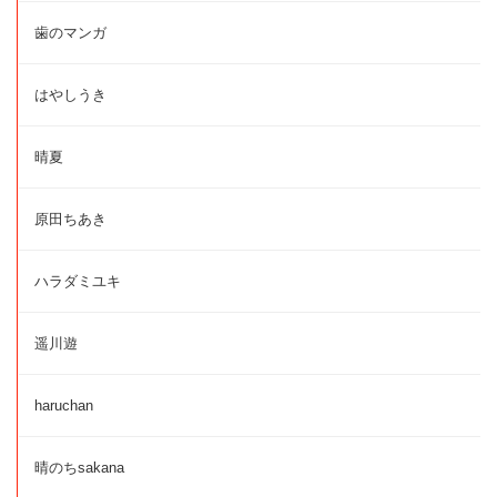
歯のマンガ
はやしうき
晴夏
原田ちあき
ハラダミユキ
遥川遊
haruchan
晴のちsakana