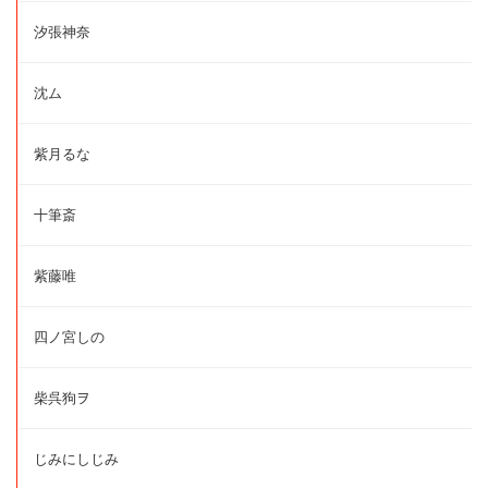
汐張神奈
沈ム
紫月るな
十筆斎
紫藤唯
四ノ宮しの
柴呉狗ヲ
じみにしじみ