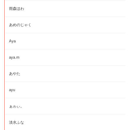
雨森ほわ
あめのじゃく
Aya
aya.m
あやた
ayu
ぁゎぃ。
淡水ふな