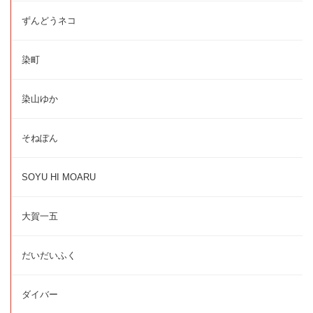
ずんどうネコ
染町
染山ゆか
そねぽん
SOYU HI MOARU
大賀一五
だいだいふく
ダイバー