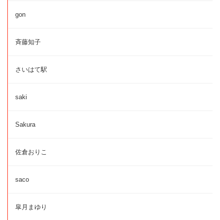
gon
斉藤知子
さいはて駅
saki
Sakura
佐倉おりこ
saco
皐月まゆり