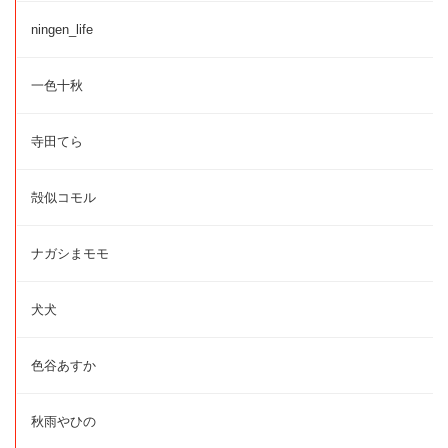
ningen_life
一色十秋
寺田てら
殻似コモル
ナガシまモモ
犬犬
色谷あすか
秋雨やひの