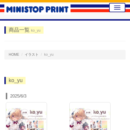
Toggle
naviga
商品一覧
ko_yu
HOME
イラスト
ko_yu
ko_yu
2025/6/3