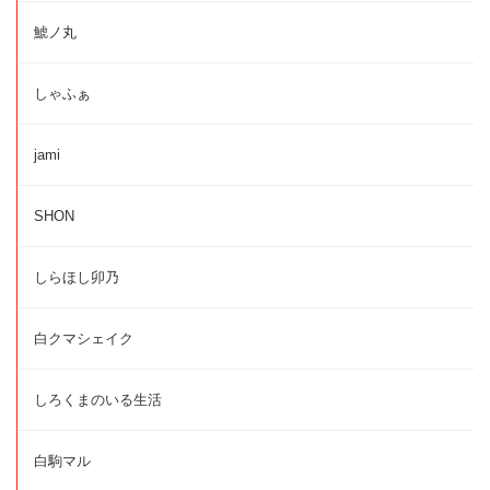
鯱ノ丸
しゃふぁ
jami
SHON
しらほし卯乃
白クマシェイク
しろくまのいる生活
白駒マル