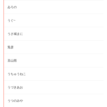
ゐろの
うぐ~
うさ城まに
兎彦
丑山雨
うちゅうねこ
うづきあお
うつのみや