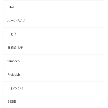
FiNe
ふーごろさん
ふじ子
豚箱ゑる子
faracoco
Fruitrabbit
ふわつくね
BEBE