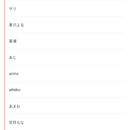
サリ
蒼川よる
蒼瀬
あじ
azma
athéko
あまお
甘目もな