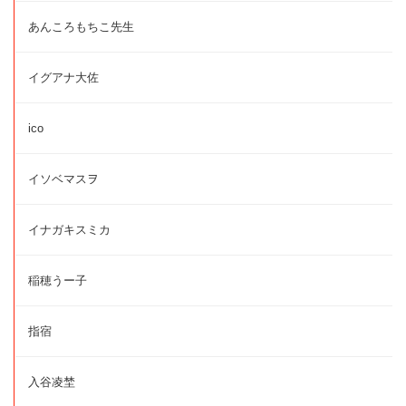
あんころもちこ先生
イグアナ大佐
ico
イソベマスヲ
イナガキスミカ
稲穂うー子
指宿
入谷凌埜