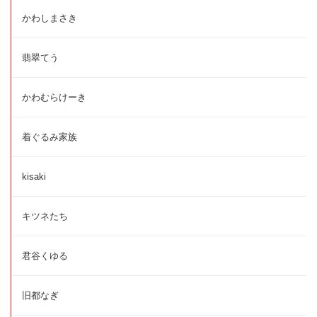
かわしまさき
翡翠てう
かわむらけーき
着ぐるみ家族
kisaki
キツネたち
君谷くゆる
旧都なぎ