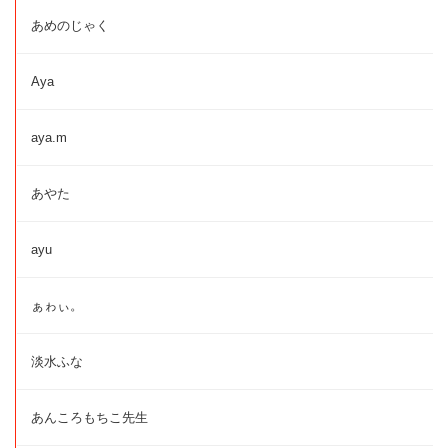
あめのじゃく
Aya
aya.m
あやた
ayu
ぁゎぃ。
淡水ふな
あんころもちこ先生