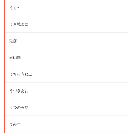
うぐ~
うさ城まに
兎彦
丑山雨
うちゅうねこ
うづきあお
うつのみや
うみー