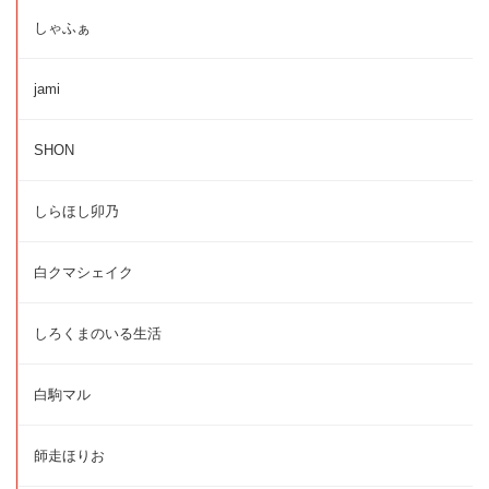
しゃふぁ
jami
SHON
しらほし卯乃
白クマシェイク
しろくまのいる生活
白駒マル
師走ほりお