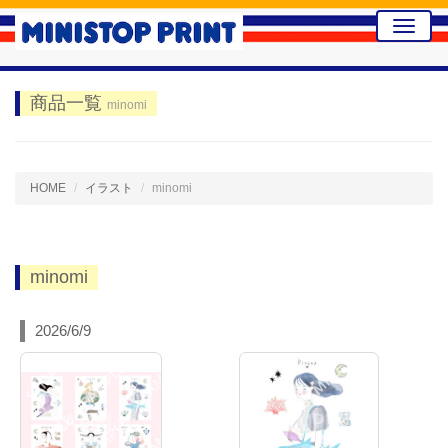
Toggle
naviga
商品一覧
minomi
HOME
イラスト
minomi
minomi
2026/6/9