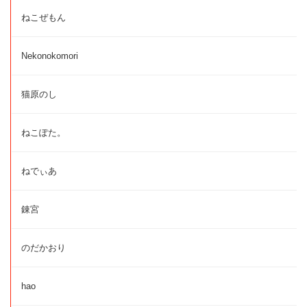
ねこぜもん
Nekonokomori
猫原のし
ねこぽた。
ねでぃあ
錬宮
のだかおり
hao