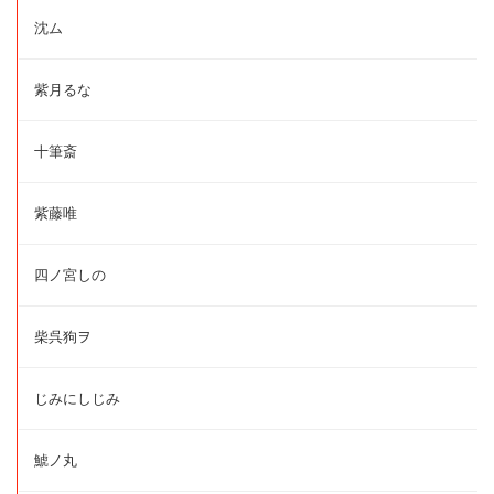
沈ム
紫月るな
十筆斎
紫藤唯
四ノ宮しの
柴呉狗ヲ
じみにしじみ
鯱ノ丸