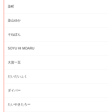
染町
染山ゆか
そねぽん
SOYU HI MOARU
大賀一五
だいだいふく
ダイバー
たいやきたろー