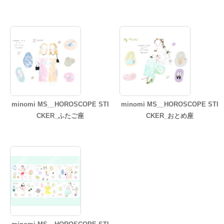
minomi MS__HOROSCOPE STI
minomi MS__HOROSCOPE STI
CKER_ふたご座
CKER_おとめ座