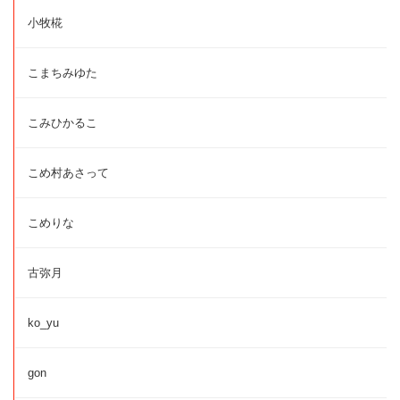
小牧椛
こまちみゆた
こみひかるこ
こめ村あさって
こめりな
古弥月
ko_yu
gon