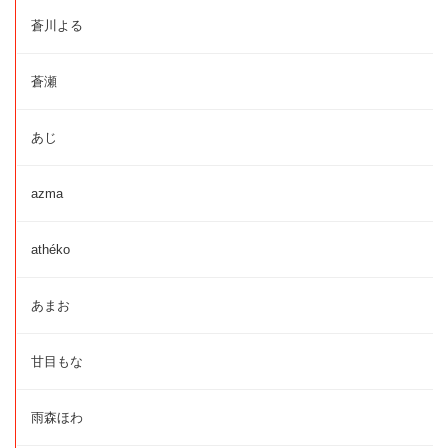
蒼川よる
蒼瀬
あじ
azma
athéko
あまお
甘目もな
雨森ほわ