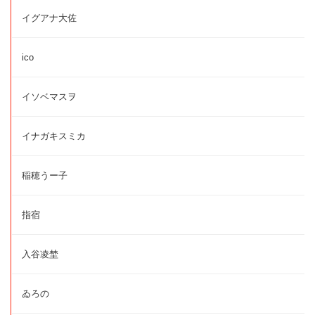
イグアナ大佐
ico
イソベマスヲ
イナガキスミカ
稲穂うー子
指宿
入谷凌埜
ゐろの