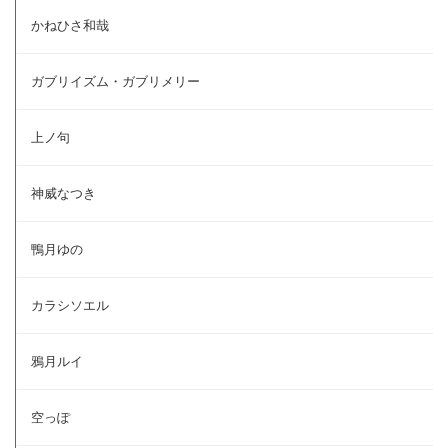
かねひさ和哉
ガブリイズム・ガブリメリー
上ノ句
神威なつき
鴨月ゆの
カラシソエル
鴉月ルイ
空っぽ