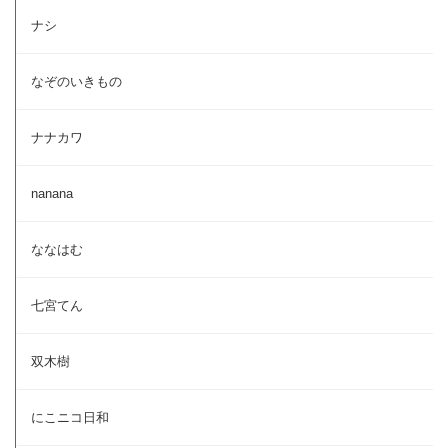
ナシ
なぞのいきもの
ナナカワ
nanana
ななはむ
七宮てん
双木樹
にこニコ日和