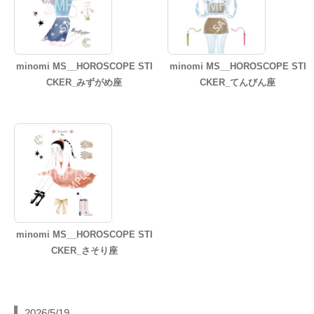
minomi MS__HOROSCOPE STI
minomi MS__HOROSCOPE STI
CKER_みずがめ座
CKER_てんびん座
minomi MS__HOROSCOPE STI
CKER_さそり座
2026/5/19