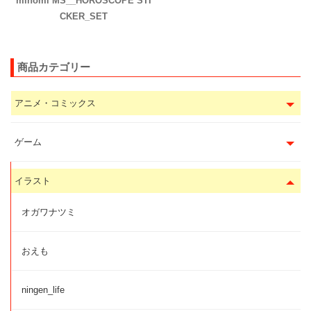
minomi MS__HOROSCOPE STI
CKER_SET
商品カテゴリー
アニメ・コミックス
ゲーム
イラスト
オガワナツミ
おえも
ningen_life