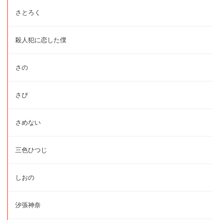
さとろく
殺人犯に恋した僕
さの
さび
さめない
三色ひつじ
しおの
汐張神奈