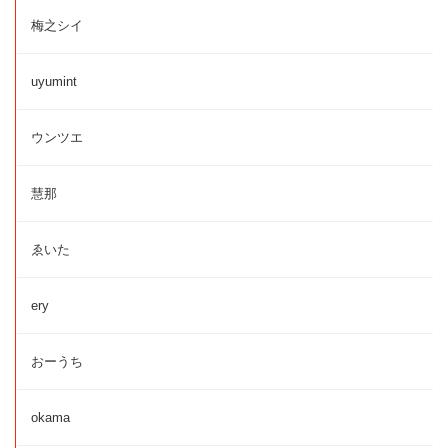
梅之シイ
uyumint
ウンツエ
慧那
ゑいた
ery
おーうち
okama